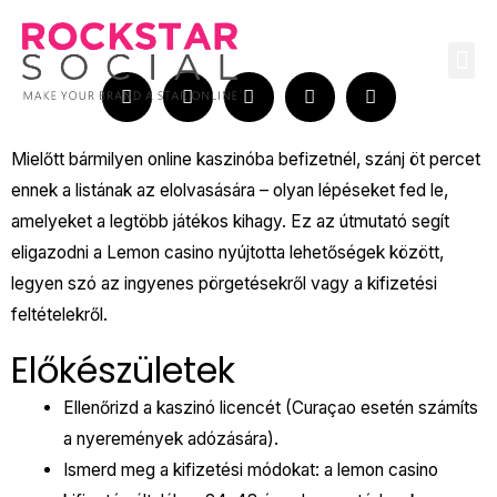
Skip
to
Me
content
Mielőtt bármilyen online kaszinóba befizetnél, szánj öt percet
ennek a listának az elolvasására – olyan lépéseket fed le,
amelyeket a legtöbb játékos kihagy. Ez az útmutató segít
eligazodni a Lemon casino nyújtotta lehetőségek között,
legyen szó az ingyenes pörgetésekről vagy a kifizetési
feltételekről.
Előkészületek
Ellenőrizd a kaszinó licencét (Curaçao esetén számíts
a nyeremények adózására).
Ismerd meg a kifizetési módokat: a lemon casino