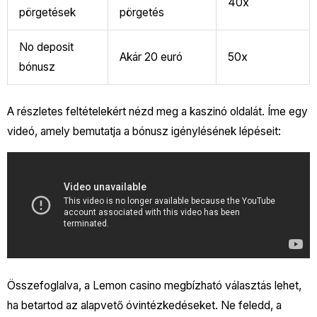
40x
pörgetések
pörgetés
No deposit
Akár 20 euró
50x
bónusz
A részletes feltételekért nézd meg a kaszinó oldalát. Íme egy
videó, amely bemutatja a bónusz igénylésének lépéseit:
Összefoglalva, a Lemon casino megbízható választás lehet,
ha betartod az alapvető óvintézkedéseket. Ne feledd, a