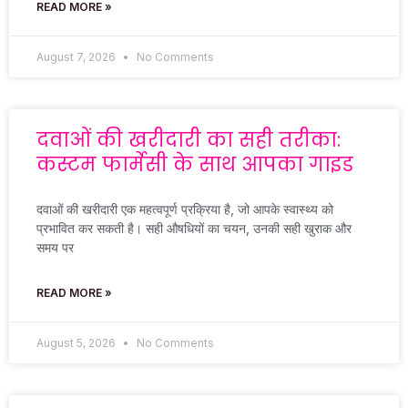
READ MORE »
August 7, 2026
No Comments
दवाओं की खरीदारी का सही तरीका:
कस्टम फार्मेसी के साथ आपका गाइड
दवाओं की खरीदारी एक महत्वपूर्ण प्रक्रिया है, जो आपके स्वास्थ्य को
प्रभावित कर सकती है। सही औषधियों का चयन, उनकी सही खुराक और
समय पर
READ MORE »
August 5, 2026
No Comments