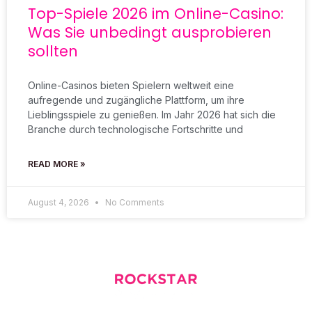
Top-Spiele 2026 im Online-Casino:
Was Sie unbedingt ausprobieren
sollten
Online-Casinos bieten Spielern weltweit eine
aufregende und zugängliche Plattform, um ihre
Lieblingsspiele zu genießen. Im Jahr 2026 hat sich die
Branche durch technologische Fortschritte und
READ MORE »
August 4, 2026
No Comments