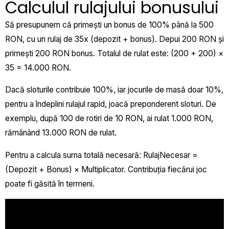
Calculul rulajului bonusului
Să presupunem că primești un bonus de 100% până la 500
RON, cu un rulaj de 35x (depozit + bonus). Depui 200 RON și
primești 200 RON bonus. Totalul de rulat este: (200 + 200) ×
35 = 14.000 RON.
Dacă sloturile contribuie 100%, iar jocurile de masă doar 10%,
pentru a îndeplini rulajul rapid, joacă preponderent sloturi. De
exemplu, după 100 de rotiri de 10 RON, ai rulat 1.000 RON,
rămânând 13.000 RON de rulat.
Pentru a calcula suma totală necesară: RulajNecesar =
(Depozit + Bonus) × Multiplicator. Contribuția fiecărui joc
poate fi găsită în termeni.