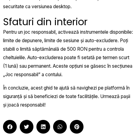
securitate ca versiunea desktop.
Sfaturi din interior
Pentru un joc responsabil, activează instrumentele disponibile:
limite de depunere, limite de sesiune și auto-excludere. Poți
stabili o limită săptămânală de 500 RON pentru a controla
cheltuielile. Auto-excluderea poate fi setată pe termen scurt
(1 lună) sau permanent. Aceste opțiuni se găsesc în secțiunea
„Joc responsabil” a contului.
În concluzie, acest ghid te ajută să navighezi pe platformă în
siguranță și să beneficiezi de toate facilitățile. Urmează pașii
și joacă responsabil!