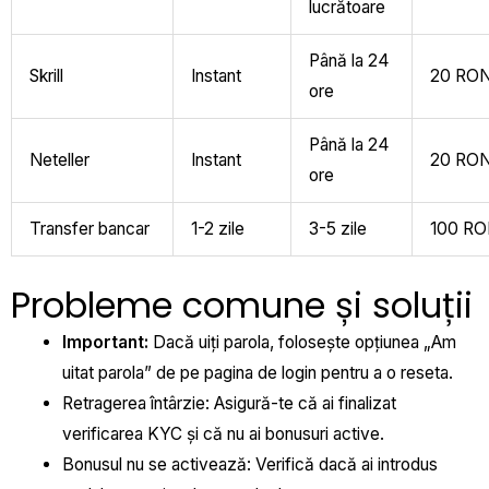
lucrătoare
Până la 24
Skrill
Instant
20 RO
ore
Până la 24
Neteller
Instant
20 RO
ore
Transfer bancar
1-2 zile
3-5 zile
100 R
Probleme comune și soluții
Important:
Dacă uiți parola, folosește opțiunea „Am
uitat parola” de pe pagina de login pentru a o reseta.
Retragerea întârzie: Asigură-te că ai finalizat
verificarea KYC și că nu ai bonusuri active.
Bonusul nu se activează: Verifică dacă ai introdus