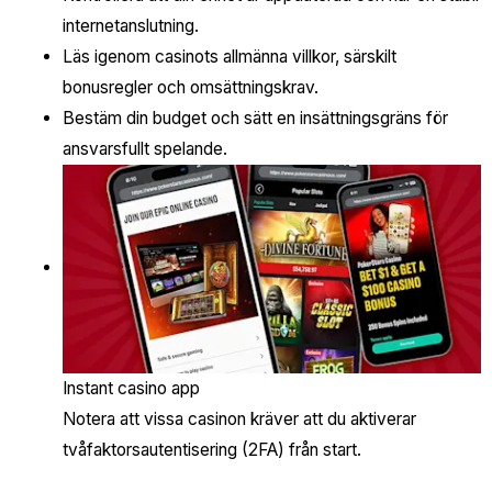
internetanslutning.
Läs igenom casinots allmänna villkor, särskilt
bonusregler och omsättningskrav.
Bestäm din budget och sätt en insättningsgräns för
ansvarsfullt spelande.
Instant casino app
Notera att vissa casinon kräver att du aktiverar
tvåfaktorsautentisering (2FA) från start.