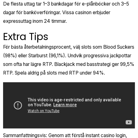
De flesta uttag tar 1–3 bankdagar för e-plånböcker och 3–5
dagar för banköverföringar. Vissa casinon erbjuder
expressuttag inom 24 timmar.
Extra Tips
För bästa återbetalningsprocent, välj slots som Blood Suckers
(98%) eller Starburst (96,1%). Undvik progressiva jackpottar
som ofta har lägre RTP. Blackjack med basstrategi ger 99,5%
RTP. Spela aldrig på slots med RTP under 94%.
Sammanfattningsvis: Genom att förstå instant casino login,