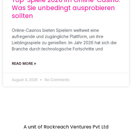
Was Sie unbedingt ausprobieren
sollten
Online-Casinos bieten Spielern weltweit eine
aufregende und zugängliche Plattform, um ihre
Lieblingsspiele zu genießen. Im Jahr 2026 hat sich die
Branche durch technologische Fortschritte und
READ MORE »
August 4, 2026
No Comments
A unit of Rockreach Ventures Pvt Ltd