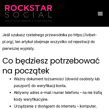
Skip
to
Me
content
Jeśli szukasz rzetelnego przewodnika po
https://ivibet-
pl.org/
, ten artykuł obejmuje wszystko od rejestracji do
pierwszej wypłaty.
Co będziesz potrzebować
na początek
Ważny dokument tożsamości (dowód osobisty lub
paszport) do weryfikacji konta.
Aktywny adres e-mail i numer telefonu – na nie trafią
kody weryfikacyjne.
Urządzenie z dostępem do internetu – komputer,