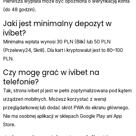
Pierwsza wypłata może być opóźniona o weryfikację konta
(do 48 godzin).
Jaki jest minimalny depozyt w
ivibet?
Minimalna wpłata wynosi 30 PLN (Blik) lub 50 PLN
(Przelewy24, Skrill). Dla kart i kryptowalut jest to 80–100
PLN.
Czy mogę grać w ivibet na
telefonie?
Tak, strona ivibet pl jest w pełni zoptymalizowana pod kątem
urządzeń mobilnych. Możesz korzystać z wersji
przeglądarkowej lub dodać skrót PWA do ekranu głównego.
Nie ma osobnej aplikacji w sklepach Google Play ani App
Store.