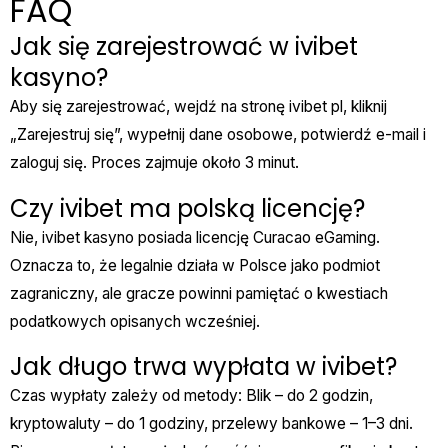
FAQ
Jak się zarejestrować w ivibet
kasyno?
Aby się zarejestrować, wejdź na stronę ivibet pl, kliknij
„Zarejestruj się”, wypełnij dane osobowe, potwierdź e-mail i
zaloguj się. Proces zajmuje około 3 minut.
Czy ivibet ma polską licencję?
Nie, ivibet kasyno posiada licencję Curacao eGaming.
Oznacza to, że legalnie działa w Polsce jako podmiot
zagraniczny, ale gracze powinni pamiętać o kwestiach
podatkowych opisanych wcześniej.
Jak długo trwa wypłata w ivibet?
Czas wypłaty zależy od metody: Blik – do 2 godzin,
kryptowaluty – do 1 godziny, przelewy bankowe – 1–3 dni.