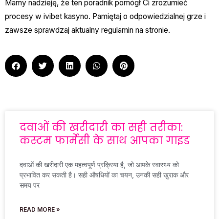
Mamy nadzieję, że ten poradnik pomógł Ci zrozumieć
procesy w ivibet kasyno. Pamiętaj o odpowiedzialnej grze i
zawsze sprawdzaj aktualny regulamin na stronie.
दवाओं की खरीदारी का सही तरीका:
कस्टम फार्मेसी के साथ आपका गाइड
दवाओं की खरीदारी एक महत्वपूर्ण प्रक्रिया है, जो आपके स्वास्थ्य को
प्रभावित कर सकती है। सही औषधियों का चयन, उनकी सही खुराक और
समय पर
READ MORE »