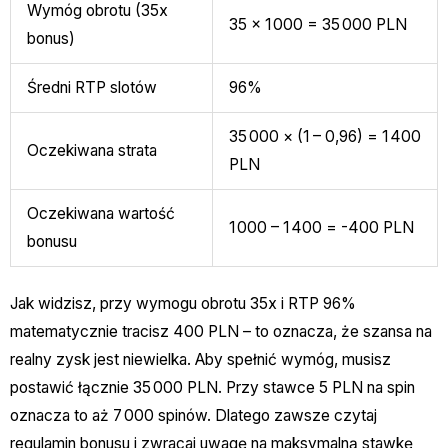
Wymóg obrotu (35x
35 × 1 000 = 35 000 PLN
bonus)
Średni RTP slotów
96%
35 000 × (1 – 0,96) = 1 400
Oczekiwana strata
PLN
Oczekiwana wartość
1 000 – 1 400 = -400 PLN
bonusu
Jak widzisz, przy wymogu obrotu 35x i RTP 96%
matematycznie tracisz 400 PLN – to oznacza, że szansa na
realny zysk jest niewielka. Aby spełnić wymóg, musisz
postawić łącznie 35 000 PLN. Przy stawce 5 PLN na spin
oznacza to aż 7 000 spinów. Dlatego zawsze czytaj
regulamin bonusu i zwracaj uwagę na maksymalną stawkę