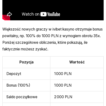
Większość nowych graczy w ivibet kasyno otrzymuje bonus
powitalny, np. 100% do 1000 PLN z wymogiem obrotu 35x.
Poniżej szczegółowe obliczenia, które pokazują, ile
faktycznie możesz zyskać.
Pozycja
Wartość
Depozyt
1 000 PLN
Bonus (100%)
1 000 PLN
Saldo początkowe
2 000 PLN