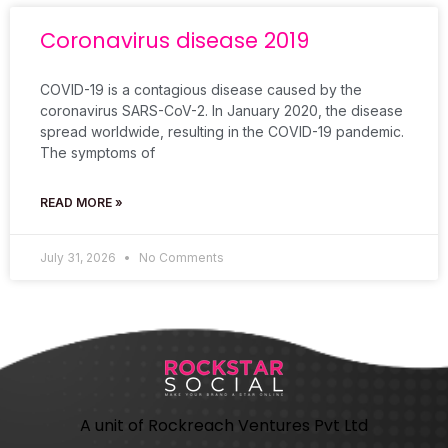
Coronavirus disease 2019
COVID-19 is a contagious disease caused by the
coronavirus SARS-CoV-2. In January 2020, the disease
spread worldwide, resulting in the COVID-19 pandemic.
The symptoms of
READ MORE »
July 31, 2026
No Comments
A unit of Rockreach Ventures Pvt Ltd