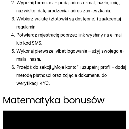
Wypełnij formularz – podaj adres e-mail, hasło, imię,
nazwisko, datę urodzenia i adres zamieszkania.
Wybierz walutę (złotówki są dostępne) i zaakceptuj
regulamin.
Potwierdź rejestrację poprzez link wysłany na e-mail
lub kod SMS.
Wykonaj pierwsze ivibet logowanie – użyj swojego e-
maila i hasła.
Przejdź do sekcji „Moje konto” i uzupełnij profil – dodaj
metodę płatności oraz zdjęcie dokumentu do
weryfikacji KYC.
Matematyka bonusów