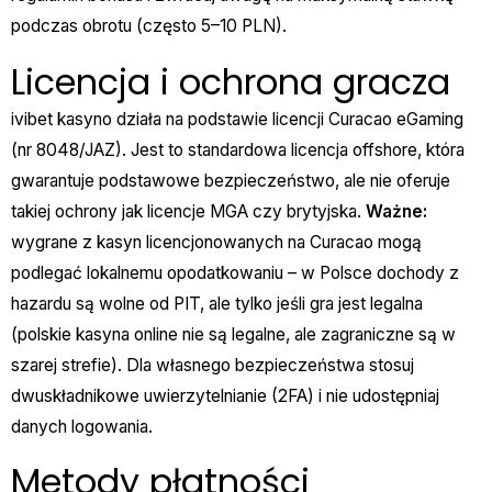
podczas obrotu (często 5–10 PLN).
Licencja i ochrona gracza
ivibet kasyno działa na podstawie licencji Curacao eGaming
(nr 8048/JAZ). Jest to standardowa licencja offshore, która
gwarantuje podstawowe bezpieczeństwo, ale nie oferuje
takiej ochrony jak licencje MGA czy brytyjska.
Ważne:
wygrane z kasyn licencjonowanych na Curacao mogą
podlegać lokalnemu opodatkowaniu – w Polsce dochody z
hazardu są wolne od PIT, ale tylko jeśli gra jest legalna
(polskie kasyna online nie są legalne, ale zagraniczne są w
szarej strefie). Dla własnego bezpieczeństwa stosuj
dwuskładnikowe uwierzytelnianie (2FA) i nie udostępniaj
danych logowania.
Metody płatności