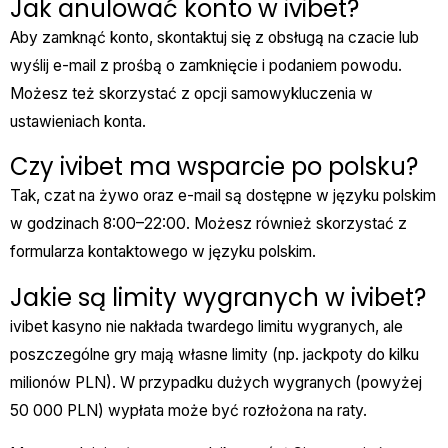
Jak anulować konto w ivibet?
Aby zamknąć konto, skontaktuj się z obsługą na czacie lub
wyślij e-mail z prośbą o zamknięcie i podaniem powodu.
Możesz też skorzystać z opcji samowykluczenia w
ustawieniach konta.
Czy ivibet ma wsparcie po polsku?
Tak, czat na żywo oraz e-mail są dostępne w języku polskim
w godzinach 8:00–22:00. Możesz również skorzystać z
formularza kontaktowego w języku polskim.
Jakie są limity wygranych w ivibet?
ivibet kasyno nie nakłada twardego limitu wygranych, ale
poszczególne gry mają własne limity (np. jackpoty do kilku
milionów PLN). W przypadku dużych wygranych (powyżej
50 000 PLN) wypłata może być rozłożona na raty.