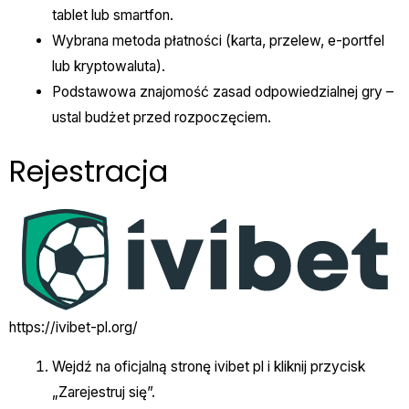
tablet lub smartfon.
Wybrana metoda płatności (karta, przelew, e-portfel
lub kryptowaluta).
Podstawowa znajomość zasad odpowiedzialnej gry –
ustal budżet przed rozpoczęciem.
Rejestracja
https://ivibet-pl.org/
Wejdź na oficjalną stronę ivibet pl i kliknij przycisk
„Zarejestruj się”.