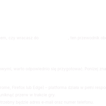
 dla począ
czem, czy wracasz do
Vavada casino
, ten przewodnik ob
 gry
ymi, warto odpowiednio się przygotować. Poniżej znajd
ome, Firefox lub Edge) – platforma działa w pełni resp
uniknąć przerw w trakcie gry.
trzebny będzie adres e-mail oraz numer telefonu.