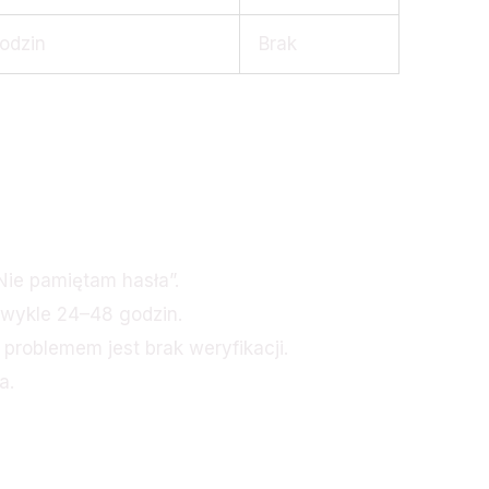
odzin
Brak
Nie pamiętam hasła”.
zwykle 24–48 godzin.
 problemem jest brak weryfikacji.
a.