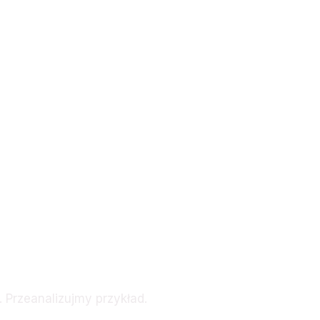
czywistą wartość?
 Przeanalizujmy przykład.