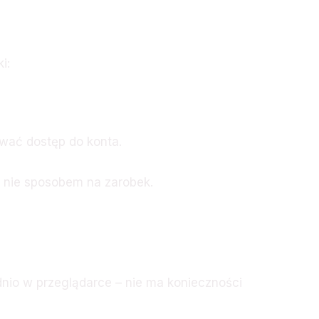
ej gry
i:
ować dostęp do konta.
a nie sposobem na zarobek.
nio w przeglądarce – nie ma konieczności