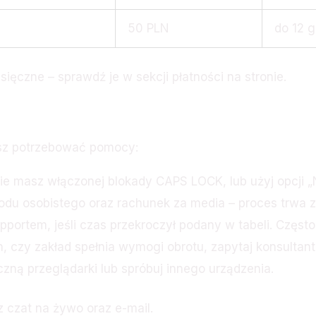
50 PLN
do 12 g
ięczne – sprawdź je w sekcji płatności na stronie.
a technicznego
esz potrzebować pomocy:
e masz włączonej blokady CAPS LOCK, lub użyj opcji „
wodu osobistego oraz rachunek za media – proces trwa 
pportem, jeśli czas przekroczył podany w tabeli. Często
n, czy zakład spełnia wymogi obrotu, zapytaj konsultant
ną przeglądarki lub spróbuj innego urządzenia.
z czat na żywo oraz e-mail.