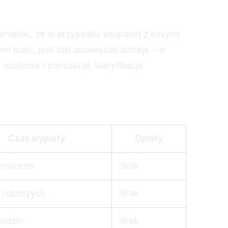
pamiętać, że w przypadku wygranej z kasyna
aju, jeśli taki obowiązek istnieje – w
 osobowe i transakcje. Weryfikacja
Czas wypłaty
Opłaty
 robocze
Brak
i roboczych
Brak
godzin
Brak