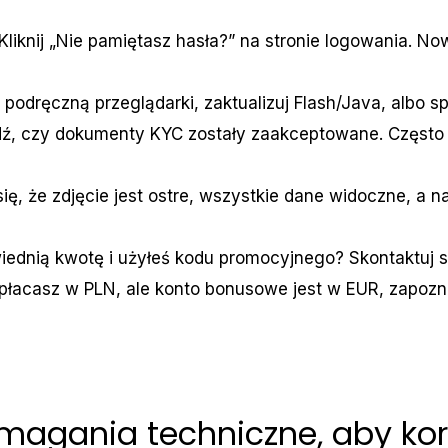
Kliknij „Nie pamiętasz hasła?” na stronie logowania. Nowe
dręczną przeglądarki, zaktualizuj Flash/Java, albo spró
, czy dokumenty KYC zostały zaakceptowane. Często 
ię, że zdjęcie jest ostre, wszystkie dane widoczne, a
ednią kwotę i użyłeś kodu promocyjnego? Skontaktuj si
płacasz w PLN, ale konto bonusowe jest w EUR, zapozn
magania techniczne, aby kor