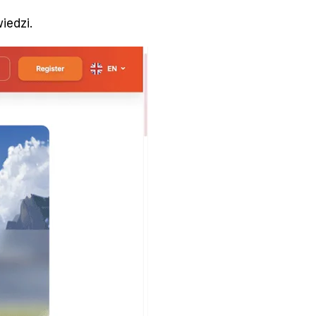
iedzi.