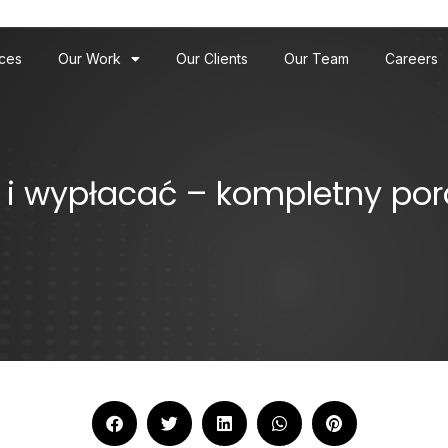
ices
Our Work
Our Clients
Our Team
Careers
 i wypłacać – kompletny por