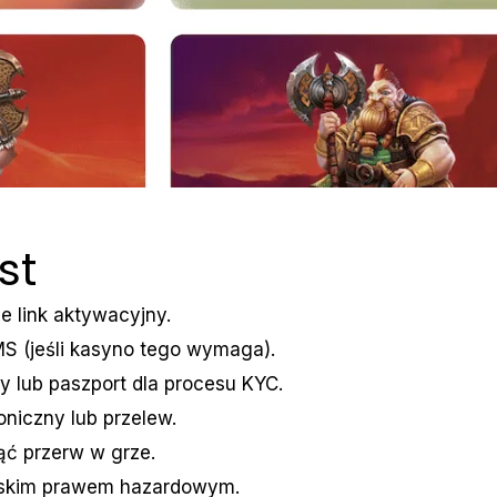
st
e link aktywacyjny.
MS (jeśli kasyno tego wymaga).
 lub paszport dla procesu KYC.
roniczny lub przelew.
ąć przerw w grze.
polskim prawem hazardowym.