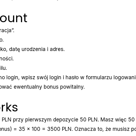
count
racja”.
o.
o, datę urodzenia i adres.
ności.
lu.
no login, wpisz swój login i hasło w formularzu logowani
ować ewentualny bonus powitalny.
rks
 PLN przy pierwszym depozycie 50 PLN. Masz więc 50
nus) = 35 × 100 = 3500 PLN. Oznacza to, że musisz p