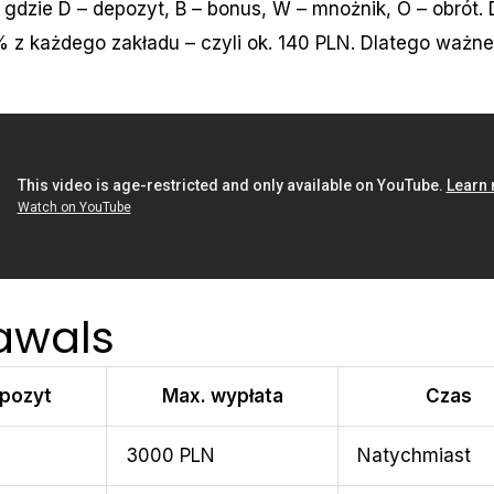
, gdzie D – depozyt, B – bonus, W – mnożnik, O – obrót. 
% z każdego zakładu – czyli ok. 140 PLN. Dlatego ważne
awals
epozyt
Max. wypłata
Czas
3000 PLN
Natychmiast