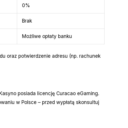
0%
Brak
Możliwe opłaty banku
du oraz potwierdzenie adresu (np. rachunek
 Kasyno posiada licencję Curacao eGaming.
aniu w Polsce – przed wypłatą skonsultuj