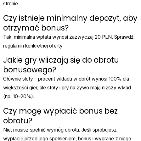
stronie.
Czy istnieje minimalny depozyt, aby
otrzymać bonus?
Tak, minimalna wpłata wynosi zazwyczaj 20 PLN. Sprawdź
regulamin konkretnej oferty.
Jakie gry wliczają się do obrotu
bonusowego?
Głównie sloty – procent wkładu w obrót wynosi 100% dla
większości gier, ale stoły i gry na żywo mają niższy wkład
(np. 10–20%).
Czy mogę wypłacić bonus bez
obrotu?
Nie, musisz spełnić wymóg obrotu. Jeśli spróbujesz
wypłacić przed jego spełnieniem, bonus i wygrane z niego