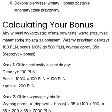
Dokonaj pierwszej wpłaty – bonus zostanie
automatycznie przyznany.
Calculating Your Bonus
Aby w pełni wykorzystać ofertę powitalną, warto zrozumieć
matematykę stojącą za bonusem. Weźmy przykład: depozyt
100 PLN, bonus 100% do 500 PLN, wymóg obrotu 35x
(depozyt + bonus).
Krok 1:
Oblicz całkowity kapitał do gry:
Depozyt: 100 PLN
Bonus: 100% × 100 PLN = 100 PLN
Łącznie: 200 PLN
Krok 2:
Oblicz wymagany obrót:
Wymóg obrotu = (depozyt + bonus) × 35 = (100 + 100) ×
35 = 200 × 35 = 7000 PLN