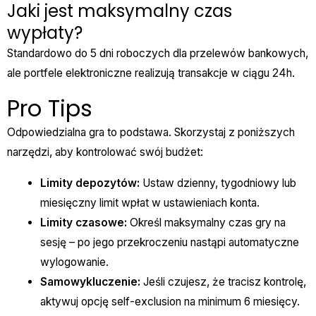
Jaki jest maksymalny czas
wypłaty?
Standardowo do 5 dni roboczych dla przelewów bankowych,
ale portfele elektroniczne realizują transakcje w ciągu 24h.
Pro Tips
Odpowiedzialna gra to podstawa. Skorzystaj z poniższych
narzędzi, aby kontrolować swój budżet:
Limity depozytów:
Ustaw dzienny, tygodniowy lub
miesięczny limit wpłat w ustawieniach konta.
Limity czasowe:
Określ maksymalny czas gry na
sesję – po jego przekroczeniu nastąpi automatyczne
wylogowanie.
Samowykluczenie:
Jeśli czujesz, że tracisz kontrolę,
aktywuj opcję self-exclusion na minimum 6 miesięcy.