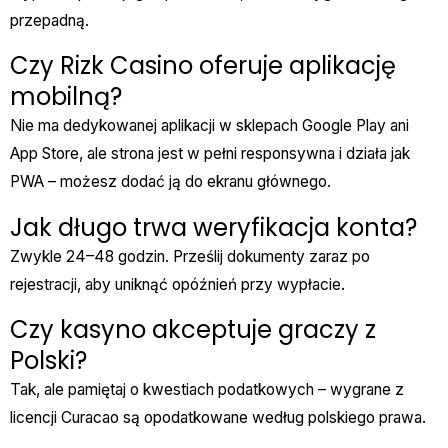
przepadną.
Czy Rizk Casino oferuje aplikację
mobilną?
Nie ma dedykowanej aplikacji w sklepach Google Play ani
App Store, ale strona jest w pełni responsywna i działa jak
PWA – możesz dodać ją do ekranu głównego.
Jak długo trwa weryfikacja konta?
Zwykle 24–48 godzin. Prześlij dokumenty zaraz po
rejestracji, aby uniknąć opóźnień przy wypłacie.
Czy kasyno akceptuje graczy z
Polski?
Tak, ale pamiętaj o kwestiach podatkowych – wygrane z
licencji Curacao są opodatkowane według polskiego prawa.