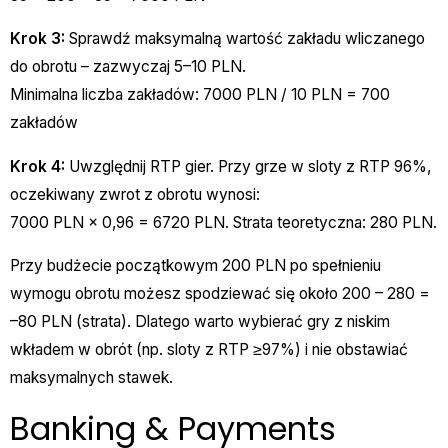
Krok 3:
Sprawdź maksymalną wartość zakładu wliczanego
do obrotu – zazwyczaj 5–10 PLN.
Minimalna liczba zakładów: 7000 PLN / 10 PLN = 700
zakładów
Krok 4:
Uwzględnij RTP gier. Przy grze w sloty z RTP 96%,
oczekiwany zwrot z obrotu wynosi:
7000 PLN × 0,96 = 6720 PLN. Strata teoretyczna: 280 PLN.
Przy budżecie początkowym 200 PLN po spełnieniu
wymogu obrotu możesz spodziewać się około 200 – 280 =
–80 PLN (strata). Dlatego warto wybierać gry z niskim
wkładem w obrót (np. sloty z RTP ≥97%) i nie obstawiać
maksymalnych stawek.
Banking & Payments