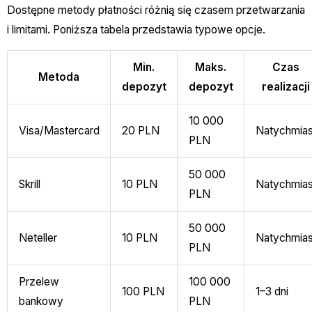
Dostępne metody płatności różnią się czasem przetwarzania
i limitami. Poniższa tabela przedstawia typowe opcje.
Min.
Maks.
Czas
Metoda
depozyt
depozyt
realizacji
10 000
Visa/Mastercard
20 PLN
Natychmias
PLN
50 000
Skrill
10 PLN
Natychmias
PLN
50 000
Neteller
10 PLN
Natychmias
PLN
Przelew
100 000
100 PLN
1–3 dni
bankowy
PLN