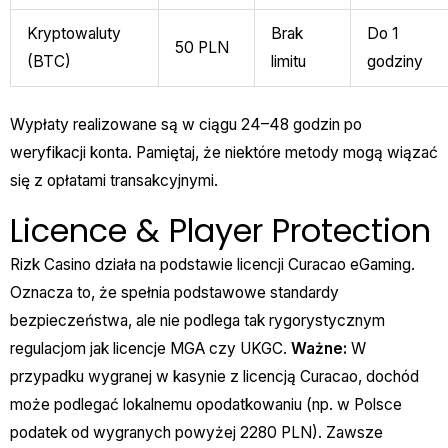
Kryptowaluty
Brak
Do 1
50 PLN
(BTC)
limitu
godziny
Wypłaty realizowane są w ciągu 24–48 godzin po
weryfikacji konta. Pamiętaj, że niektóre metody mogą wiązać
się z opłatami transakcyjnymi.
Licence & Player Protection
Rizk Casino działa na podstawie licencji Curacao eGaming.
Oznacza to, że spełnia podstawowe standardy
bezpieczeństwa, ale nie podlega tak rygorystycznym
regulacjom jak licencje MGA czy UKGC.
Ważne:
W
przypadku wygranej w kasynie z licencją Curacao, dochód
może podlegać lokalnemu opodatkowaniu (np. w Polsce
podatek od wygranych powyżej 2280 PLN). Zawsze