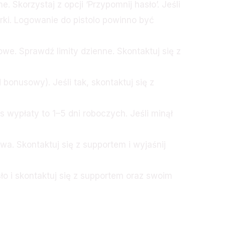
Skorzystaj z opcji ‘Przypomnij hasło’. Jeśli
rki. Logowanie do pistolo powinno być
we. Sprawdź limity dzienne. Skontaktuj się z
bonusowy). Jeśli tak, skontaktuj się z
 wypłaty to 1–5 dni roboczych. Jeśli minął
a. Skontaktuj się z supportem i wyjaśnij
o i skontaktuj się z supportem oraz swoim