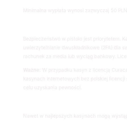
Minimalna wypłata wynosi zazwyczaj 50 PLN. 
Security Overview
Bezpieczeństwo w pistolo jest priorytetem. 
uwierzytelnianie dwuskładnikowe (2FA) dla 
rachunek za media lub wyciąg bankowy. Lic
Ważne:
W przypadku kasyn z licencją Curac
kasynach internetowych bez polskiej licencji
celu uzyskania pewności.
When Things Go 
Nawet w najlepszych kasynach mogą wystąpić 