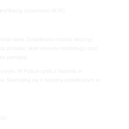
eryfikację tożsamości (KYC).
ić Twoje dane. Dodatkowo możesz włączyć
isz przesłać skan dowodu osobistego oraz
le pamiętaj:
kowym. W Polsce zyski z hazardu w
żna. Skonsultuj się z doradcą podatkowym w
zać: