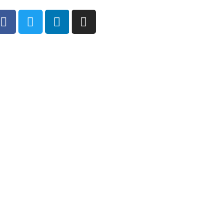
F
T
L
I
a
w
i
n
c
i
n
s
e
t
k
t
b
t
e
a
o
e
d
g
o
r
i
r
 pistolo i
k
n
a
m
tu