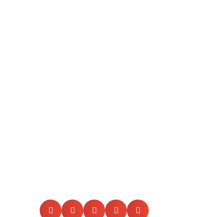
Skip
to
content
Jak zarejes
obliczyć w