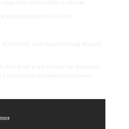
y mogą mieć różne udziały w obrocie.
ne saldo bonusowe to 400 PLN.
 14 000 PLN, zanim będziesz mógł wypłacić
. Jeśli grasz w gry stołowe (np. blackjack),
gry z najwyższym udziałem procentowym.