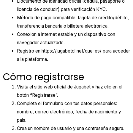
Documento de identidad oficial (cédula, pasaporte o
licencia de conducir) para verificación KYC.
Método de pago compatible: tarjeta de crédito/débito,
transferencia bancaria o billetera electrónica.
Conexión a internet estable y un dispositivo con
navegador actualizado.
Registro en
https://jugabetcl.net/que-es/
para acceder
a la plataforma.
Cómo registrarse
Visita el sitio web oficial de Jugabet y haz clic en el
botón “Registrarse”.
Completa el formulario con tus datos personales:
nombre, correo electrónico, fecha de nacimiento y
país.
Crea un nombre de usuario y una contraseña segura.