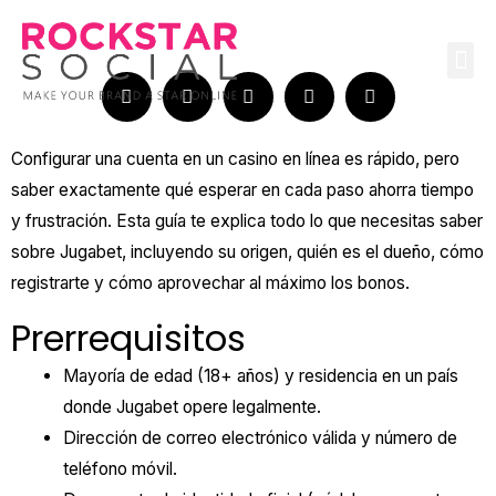
Skip
to
Me
content
Configurar una cuenta en un casino en línea es rápido, pero
saber exactamente qué esperar en cada paso ahorra tiempo
y frustración. Esta guía te explica todo lo que necesitas saber
sobre Jugabet, incluyendo su origen, quién es el dueño, cómo
registrarte y cómo aprovechar al máximo los bonos.
Prerrequisitos
Mayoría de edad (18+ años) y residencia en un país
donde Jugabet opere legalmente.
Dirección de correo electrónico válida y número de
teléfono móvil.