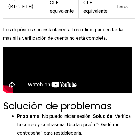
CLP
CLP
(BTC, ETH)
horas
equivalente
equivalente
Los depósitos son instantáneos. Los retiros pueden tardar
más si la verificación de cuenta no está completa.
Solución de problemas
Problema:
No puedo iniciar sesión.
Solución:
Verifica
tu correo y contraseña. Usa la opción “Olvidé mi
contraseña” para restablecerla.