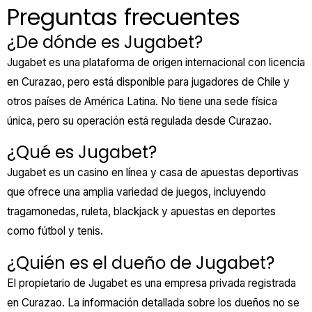
Preguntas frecuentes
¿De dónde es Jugabet?
Jugabet es una plataforma de origen internacional con licencia
en Curazao, pero está disponible para jugadores de Chile y
otros países de América Latina. No tiene una sede física
única, pero su operación está regulada desde Curazao.
¿Qué es Jugabet?
Jugabet es un casino en línea y casa de apuestas deportivas
que ofrece una amplia variedad de juegos, incluyendo
tragamonedas, ruleta, blackjack y apuestas en deportes
como fútbol y tenis.
¿Quién es el dueño de Jugabet?
El propietario de Jugabet es una empresa privada registrada
en Curazao. La información detallada sobre los dueños no se