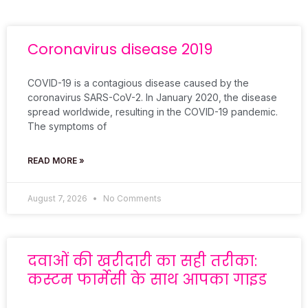
Coronavirus disease 2019
COVID-19 is a contagious disease caused by the
coronavirus SARS-CoV-2. In January 2020, the disease
spread worldwide, resulting in the COVID-19 pandemic.
The symptoms of
READ MORE »
August 7, 2026
No Comments
दवाओं की खरीदारी का सही तरीका:
कस्टम फार्मेसी के साथ आपका गाइड