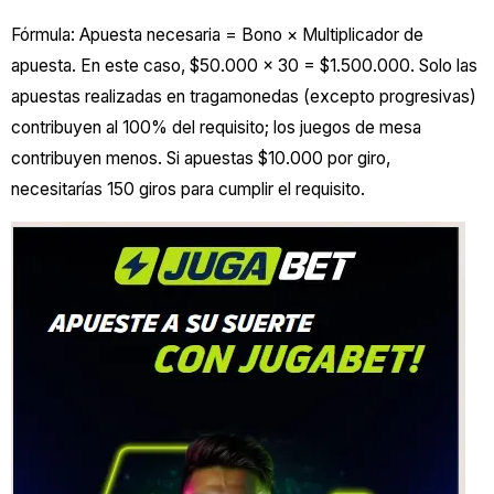
Fórmula: Apuesta necesaria = Bono × Multiplicador de
apuesta. En este caso, $50.000 × 30 = $1.500.000. Solo las
apuestas realizadas en tragamonedas (excepto progresivas)
contribuyen al 100% del requisito; los juegos de mesa
contribuyen menos. Si apuestas $10.000 por giro,
necesitarías 150 giros para cumplir el requisito.