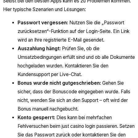
Selbst bei den besten Apps kann es zu Problemen kommen.
Hier typische Szenarien und Lösungen:
Passwort vergessen:
Nutzen Sie die „Passwort
zurücksetzen“-Funktion auf der Login-Seite. Ein Link
wird an Ihre registrierte E-Mail gesendet.
Auszahlung hängt:
Prüfen Sie, ob die
Umsatzbedingungen erfüllt sind und ob alle Dokumente
hochgeladen wurden. Kontaktieren Sie den
Kundensupport per Live-Chat.
Bonus wurde nicht gutgeschrieben:
Gehen Sie
sicher, dass der Bonuscode eingegeben wurde. Falls
nicht, wenden Sie sich an den Support – oft wird der
Bonus manuell nachgebucht.
Konto gesperrt:
Dies kann bei mehrfachen
Fehlversuchen beim just casino login passieren. Setzen
Sie das Passwort zurück oder kontaktieren Sie den