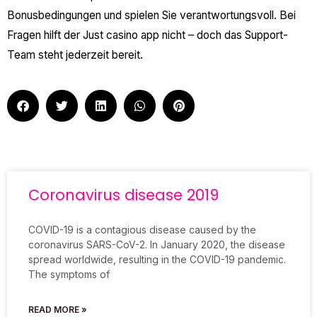
Bonusbedingungen und spielen Sie verantwortungsvoll. Bei
Fragen hilft der
Just casino app
nicht – doch das Support-
Team steht jederzeit bereit.
Coronavirus disease 2019
COVID-19 is a contagious disease caused by the
coronavirus SARS-CoV-2. In January 2020, the disease
spread worldwide, resulting in the COVID-19 pandemic.
The symptoms of
READ MORE »