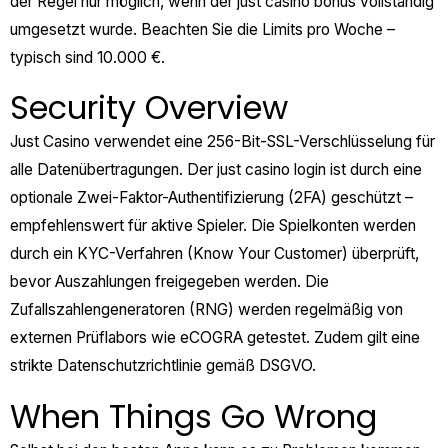
der Regel nur möglich, wenn der just casino bonus vollständig
umgesetzt wurde. Beachten Sie die Limits pro Woche –
typisch sind 10.000 €.
Security Overview
Just Casino verwendet eine 256-Bit-SSL-Verschlüsselung für
alle Datenübertragungen. Der just casino login ist durch eine
optionale Zwei-Faktor-Authentifizierung (2FA) geschützt –
empfehlenswert für aktive Spieler. Die Spielkonten werden
durch ein KYC-Verfahren (Know Your Customer) überprüft,
bevor Auszahlungen freigegeben werden. Die
Zufallszahlengeneratoren (RNG) werden regelmäßig von
externen Prüflabors wie eCOGRA getestet. Zudem gilt eine
strikte Datenschutzrichtlinie gemäß DSGVO.
When Things Go Wrong