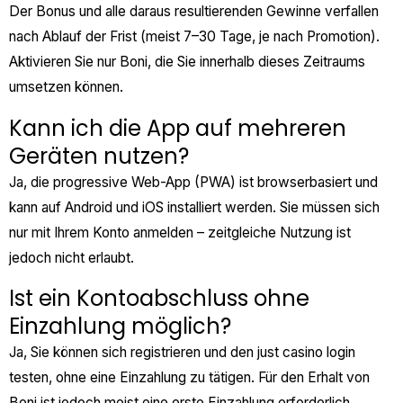
Der Bonus und alle daraus resultierenden Gewinne verfallen
nach Ablauf der Frist (meist 7–30 Tage, je nach Promotion).
Aktivieren Sie nur Boni, die Sie innerhalb dieses Zeitraums
umsetzen können.
Kann ich die App auf mehreren
Geräten nutzen?
Ja, die progressive Web-App (PWA) ist browserbasiert und
kann auf Android und iOS installiert werden. Sie müssen sich
nur mit Ihrem Konto anmelden – zeitgleiche Nutzung ist
jedoch nicht erlaubt.
Ist ein Kontoabschluss ohne
Einzahlung möglich?
Ja, Sie können sich registrieren und den just casino login
testen, ohne eine Einzahlung zu tätigen. Für den Erhalt von
Boni ist jedoch meist eine erste Einzahlung erforderlich.