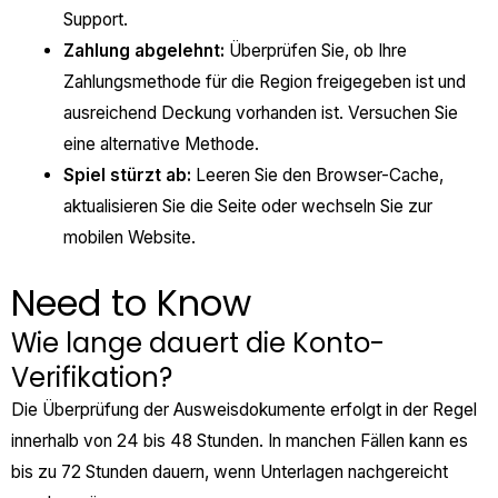
Support.
Zahlung abgelehnt:
Überprüfen Sie, ob Ihre
Zahlungsmethode für die Region freigegeben ist und
ausreichend Deckung vorhanden ist. Versuchen Sie
eine alternative Methode.
Spiel stürzt ab:
Leeren Sie den Browser-Cache,
aktualisieren Sie die Seite oder wechseln Sie zur
mobilen Website.
Need to Know
Wie lange dauert die Konto-
Verifikation?
Die Überprüfung der Ausweisdokumente erfolgt in der Regel
innerhalb von 24 bis 48 Stunden. In manchen Fällen kann es
bis zu 72 Stunden dauern, wenn Unterlagen nachgereicht