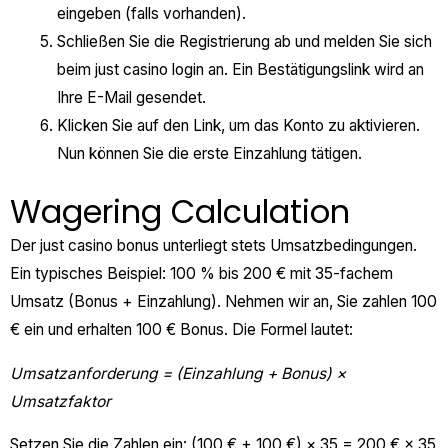
eingeben (falls vorhanden).
Schließen Sie die Registrierung ab und melden Sie sich
beim just casino login an. Ein Bestätigungslink wird an
Ihre E-Mail gesendet.
Klicken Sie auf den Link, um das Konto zu aktivieren.
Nun können Sie die erste Einzahlung tätigen.
Wagering Calculation
Der just casino bonus unterliegt stets Umsatzbedingungen.
Ein typisches Beispiel: 100 % bis 200 € mit 35-fachem
Umsatz (Bonus + Einzahlung). Nehmen wir an, Sie zahlen 100
€ ein und erhalten 100 € Bonus. Die Formel lautet:
Umsatzanforderung = (Einzahlung + Bonus) ×
Umsatzfaktor
Setzen Sie die Zahlen ein: (100 € + 100 €) × 35 = 200 € × 35