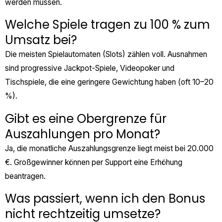
werden müssen.
Welche Spiele tragen zu 100 % zum
Umsatz bei?
Die meisten Spielautomaten (Slots) zählen voll. Ausnahmen
sind progressive Jackpot-Spiele, Videopoker und
Tischspiele, die eine geringere Gewichtung haben (oft 10–20
%).
Gibt es eine Obergrenze für
Auszahlungen pro Monat?
Ja, die monatliche Auszahlungsgrenze liegt meist bei 20.000
€. Großgewinner können per Support eine Erhöhung
beantragen.
Was passiert, wenn ich den Bonus
nicht rechtzeitig umsetze?