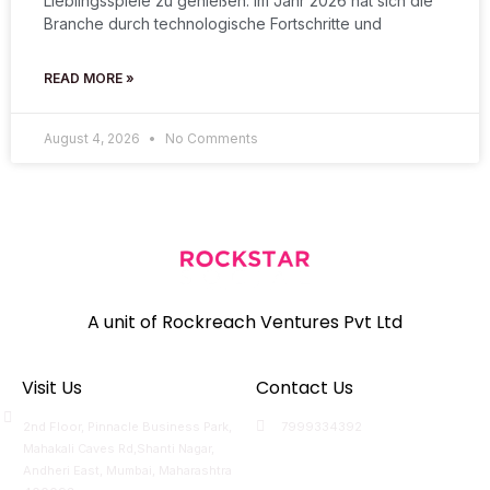
Lieblingsspiele zu genießen. Im Jahr 2026 hat sich die
Branche durch technologische Fortschritte und
READ MORE »
August 4, 2026
No Comments
A unit of Rockreach Ventures Pvt Ltd
Visit Us
Contact Us
2nd Floor, Pinnacle Business Park,
7999334392
Mahakali Caves Rd,Shanti Nagar,
7000743870
Andheri East, Mumbai, Maharashtra