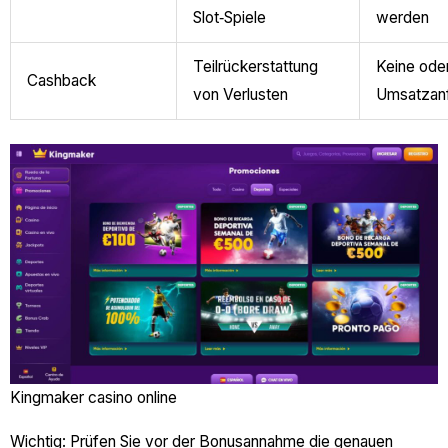
Slot‑Spiele
werden
Teilrückerstattung
Keine ode
Cashback
von Verlusten
Umsatzan
Kingmaker casino online
Wichtig: Prüfen Sie vor der Bonusannahme die genauen