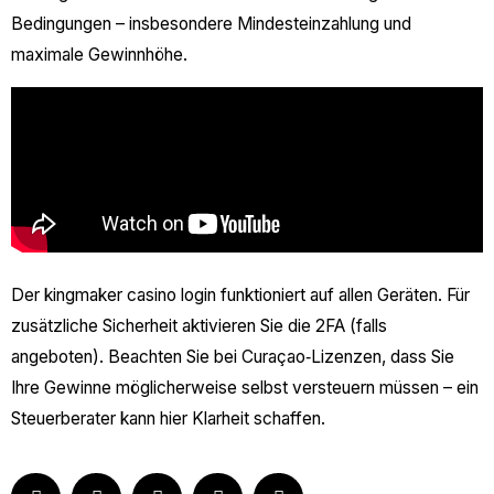
Bedingungen – insbesondere Mindesteinzahlung und
maximale Gewinnhöhe.
Der kingmaker casino login funktioniert auf allen Geräten. Für
zusätzliche Sicherheit aktivieren Sie die 2FA (falls
angeboten). Beachten Sie bei Curaçao‑Lizenzen, dass Sie
Ihre Gewinne möglicherweise selbst versteuern müssen – ein
Steuerberater kann hier Klarheit schaffen.