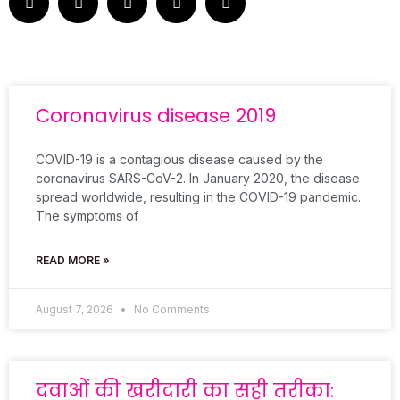
Coronavirus disease 2019
COVID-19 is a contagious disease caused by the
coronavirus SARS-CoV-2. In January 2020, the disease
spread worldwide, resulting in the COVID-19 pandemic.
The symptoms of
READ MORE »
August 7, 2026
No Comments
दवाओं की खरीदारी का सही तरीका: