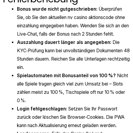
Bonus wurde nicht gutgeschrieben:
Überprüfen
Sie, ob Sie den aktuellen nv casino aktionscode ohne
einzahlung eingegeben haben. Wenden Sie sich an den
Live‑Chat, falls der Bonus nach 2 Stunden fehlt.
Auszahlung dauert länger als angegeben:
Die
KYC‑Prüfung kann bei unvollständigen Dokumenten 48
Stunden dauern. Reichen Sie alle Unterlagen rechtzeitig
ein.
Spielautomaten mit Bonusanteil von 100 %?
Nicht
alle Spiele tragen gleich viel zum Umsatz bei – Slots
zählen meist zu 100 %, Tischspiele oft nur 10 % oder
0 %.
Login fehlgeschlagen:
Setzen Sie Ihr Passwort
zurück oder löschen Sie Browser‑Cookies. Die PWA
kann nach Aktualisierung erneut geladen werden.