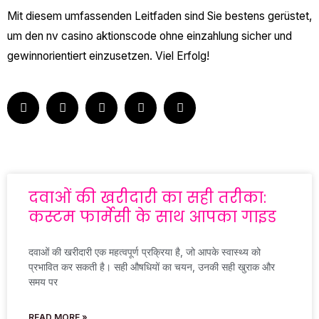
Mit diesem umfassenden Leitfaden sind Sie bestens gerüstet,
um den nv casino aktionscode ohne einzahlung sicher und
gewinnorientiert einzusetzen. Viel Erfolg!
दवाओं की खरीदारी का सही तरीका:
कस्टम फार्मेसी के साथ आपका गाइड
दवाओं की खरीदारी एक महत्वपूर्ण प्रक्रिया है, जो आपके स्वास्थ्य को
प्रभावित कर सकती है। सही औषधियों का चयन, उनकी सही खुराक और
समय पर
READ MORE »