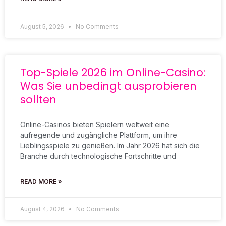
August 5, 2026
No Comments
Top-Spiele 2026 im Online-Casino:
Was Sie unbedingt ausprobieren
sollten
Online-Casinos bieten Spielern weltweit eine
aufregende und zugängliche Plattform, um ihre
Lieblingsspiele zu genießen. Im Jahr 2026 hat sich die
Branche durch technologische Fortschritte und
READ MORE »
August 4, 2026
No Comments