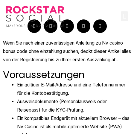
Skip
to
Me
content
Wenn Sie nach einer zuverlässigen Anleitung zu
Nv casino
bonus code ohne einzahlung
suchen, deckt dieser Artikel alles
von der Registrierung bis zu Ihrer ersten Auszahlung ab.
Voraussetzungen
Ein gültiger E‑Mail‑Adresse und eine Telefonnummer
für die Kontobestätigung.
Ausweisdokumente (Personalausweis oder
Reisepass) für die KYC‑Prüfung.
Ein kompatibles Endgerät mit aktuellem Browser – das
Nv Casino ist als mobile‑optimierte Website (PWA)