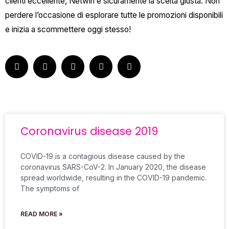
clienti eccellente, Netwin è sicuramente la scelta giusta. Non
perdere l’occasione di esplorare tutte le promozioni disponibili
e inizia a scommettere oggi stesso!
Coronavirus disease 2019
COVID-19 is a contagious disease caused by the
coronavirus SARS-CoV-2. In January 2020, the disease
spread worldwide, resulting in the COVID-19 pandemic.
The symptoms of
READ MORE »