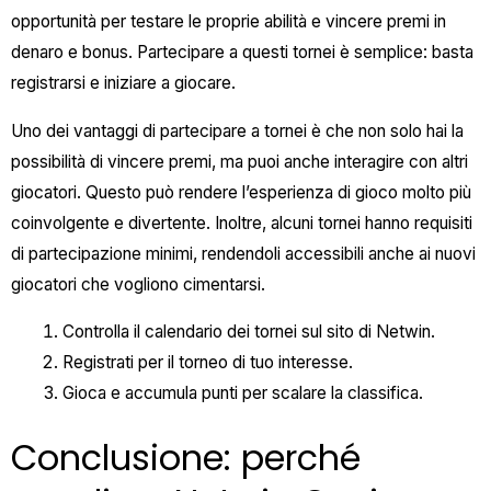
opportunità per testare le proprie abilità e vincere premi in
denaro e bonus. Partecipare a questi tornei è semplice: basta
registrarsi e iniziare a giocare.
Uno dei vantaggi di partecipare a tornei è che non solo hai la
possibilità di vincere premi, ma puoi anche interagire con altri
giocatori. Questo può rendere l’esperienza di gioco molto più
coinvolgente e divertente. Inoltre, alcuni tornei hanno requisiti
di partecipazione minimi, rendendoli accessibili anche ai nuovi
giocatori che vogliono cimentarsi.
Controlla il calendario dei tornei sul sito di Netwin.
Registrati per il torneo di tuo interesse.
Gioca e accumula punti per scalare la classifica.
Conclusione: perché