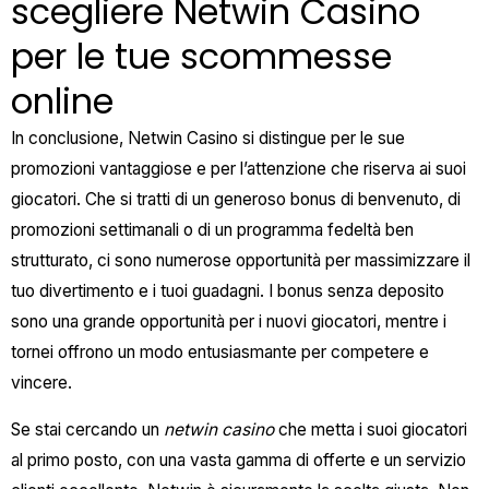
scegliere Netwin Casino
per le tue scommesse
online
In conclusione, Netwin Casino si distingue per le sue
promozioni vantaggiose e per l’attenzione che riserva ai suoi
giocatori. Che si tratti di un generoso bonus di benvenuto, di
promozioni settimanali o di un programma fedeltà ben
strutturato, ci sono numerose opportunità per massimizzare il
tuo divertimento e i tuoi guadagni. I bonus senza deposito
sono una grande opportunità per i nuovi giocatori, mentre i
tornei offrono un modo entusiasmante per competere e
vincere.
Se stai cercando un
netwin casino
che metta i suoi giocatori
al primo posto, con una vasta gamma di offerte e un servizio