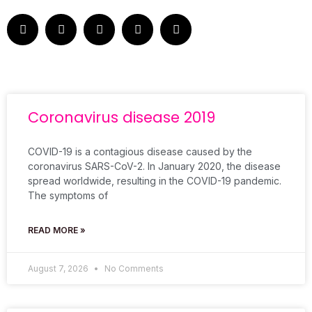
Coronavirus disease 2019
COVID-19 is a contagious disease caused by the
coronavirus SARS-CoV-2. In January 2020, the disease
spread worldwide, resulting in the COVID-19 pandemic.
The symptoms of
READ MORE »
August 7, 2026
No Comments