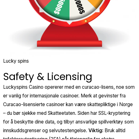
Lucky spins
Safety & Licensing
Luckyspins Casino opererer med en curacao-lisens, noe som
er vanlig for internasjonale casinoer. Merk at gevinster fra
Curacao-lisensierte casinoer kan være skattepliktige i Norge
– du bør sjekke med Skatteetaten. Siden har SSL-kryptering
for å beskytte dine data, og tilbyr ansvarlige spillverktøy som
innskuddsgrenser og selvutestengelse.
Viktig:
Bruk alltid