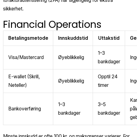
tofaktorautentisering (2FA) når tilgjengelig for ekstra
sikkerhet.
Financial Operations
Betalingsmetode
Innskuddstid
Uttakstid
Ge
1–3
Visa/Mastercard
Øyeblikkelig
Ing
bankdager
E-wallet (Skrill,
Opptil 24
Øyeblikkelig
Ing
Neteller)
timer
Ka
1–3
3–5
Bankoverføring
pål
bankdager
bankdager
ge
Minste innskudd er ofte 100 kr, og maksgrenser varierer. For