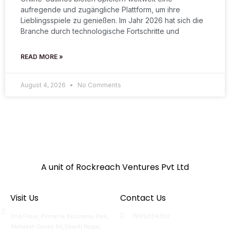
aufregende und zugängliche Plattform, um ihre
Lieblingsspiele zu genießen. Im Jahr 2026 hat sich die
Branche durch technologische Fortschritte und
READ MORE »
August 4, 2026
No Comments
A unit of Rockreach Ventures Pvt Ltd
Visit Us
Contact Us
2nd Floor, Pinnacle Business Park,
7999334392
Mahakali Caves Rd,Shanti Nagar,
7000743870