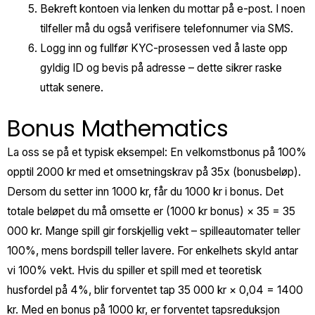
Bekreft kontoen via lenken du mottar på e-post. I noen
tilfeller må du også verifisere telefonnumer via SMS.
Logg inn og fullfør KYC-prosessen ved å laste opp
gyldig ID og bevis på adresse – dette sikrer raske
uttak senere.
Bonus Mathematics
La oss se på et typisk eksempel: En velkomstbonus på 100%
opptil 2000 kr med et omsetningskrav på 35x (bonusbeløp).
Dersom du setter inn 1000 kr, får du 1000 kr i bonus. Det
totale beløpet du må omsette er (1000 kr bonus) × 35 = 35
000 kr. Mange spill gir forskjellig vekt – spilleautomater teller
100%, mens bordspill teller lavere. For enkelhets skyld antar
vi 100% vekt. Hvis du spiller et spill med et teoretisk
husfordel på 4%, blir forventet tap 35 000 kr × 0,04 = 1400
kr. Med en bonus på 1000 kr, er forventet tapsreduksjon