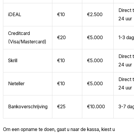
Direct 
iDEAL
€10
€2.500
24 uur
Creditcard
€20
€5.000
1-3 da
(Visa/Mastercard)
Direct 
Skrill
€10
€5.000
24 uur
Direct 
Neteller
€10
€5.000
24 uur
Bankoverschrijving
€25
€10.000
3-7 da
Om een opname te doen, gaat u naar de kassa, kiest u