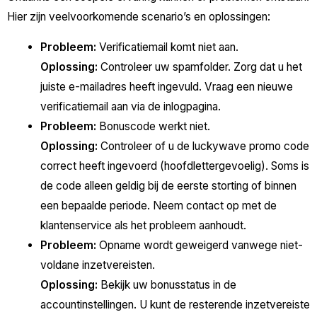
Hier zijn veelvoorkomende scenario’s en oplossingen:
Probleem:
Verificatiemail komt niet aan.
Oplossing:
Controleer uw spamfolder. Zorg dat u het
juiste e-mailadres heeft ingevuld. Vraag een nieuwe
verificatiemail aan via de inlogpagina.
Probleem:
Bonuscode werkt niet.
Oplossing:
Controleer of u de luckywave promo code
correct heeft ingevoerd (hoofdlettergevoelig). Soms is
de code alleen geldig bij de eerste storting of binnen
een bepaalde periode. Neem contact op met de
klantenservice als het probleem aanhoudt.
Probleem:
Opname wordt geweigerd vanwege niet-
voldane inzetvereisten.
Oplossing:
Bekijk uw bonusstatus in de
accountinstellingen. U kunt de resterende inzetvereiste