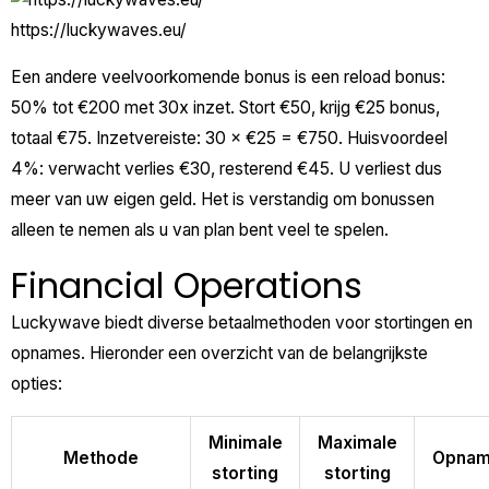
https://luckywaves.eu/
Een andere veelvoorkomende bonus is een reload bonus:
50% tot €200 met 30x inzet. Stort €50, krijg €25 bonus,
totaal €75. Inzetvereiste: 30 × €25 = €750. Huisvoordeel
4%: verwacht verlies €30, resterend €45. U verliest dus
meer van uw eigen geld. Het is verstandig om bonussen
alleen te nemen als u van plan bent veel te spelen.
Financial Operations
Luckywave biedt diverse betaalmethoden voor stortingen en
opnames. Hieronder een overzicht van de belangrijkste
opties:
Minimale
Maximale
Methode
Opnam
storting
storting