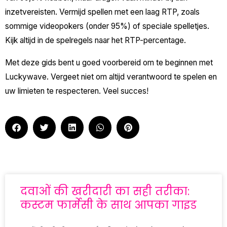
inzetvereisten. Vermijd spellen met een laag RTP, zoals
sommige videopokers (onder 95%) of speciale spelletjes.
Kijk altijd in de spelregels naar het RTP-percentage.
Met deze gids bent u goed voorbereid om te beginnen met
Luckywave. Vergeet niet om altijd verantwoord te spelen en
uw limieten te respecteren. Veel succes!
दवाओं की खरीदारी का सही तरीका:
कस्टम फार्मेसी के साथ आपका गाइड