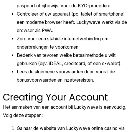
paspoort of rijbewijs, voor de KYC-procedure.
Controleer of uw apparaat (pc, tablet of smartphone)
een moderne browser heeft. Luckywave werkt via de
browser als PWA.
Zorg voor een stabiele internetverbinding om
onderbrekingen te voorkomen.
Bedenk van tevoren welke betaalmethode u wilt
gebruiken (bijv. iDEAL, creditcard, of een e-wallet).
Lees de algemene voorwaarden door, vooral de
bonusvoorwaarden en inzetvereisten.
Creating Your Account
Het aanmaken van een account bij Luckywave is eenvoudig.
Volg deze stappen:
Ga naar de website van Luckywave online casino via