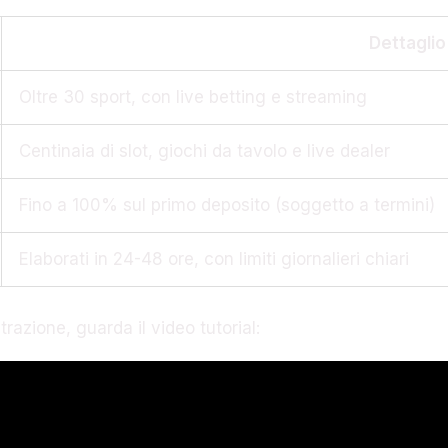
Dettaglio
Oltre 30 sport, con live betting e streaming
Centinaia di slot, giochi da tavolo e live dealer
Fino a 100% sul primo deposito (soggetto a termini)
Elaborati in 24-48 ore, con limiti giornalieri chiari
razione, guarda il video tutorial: