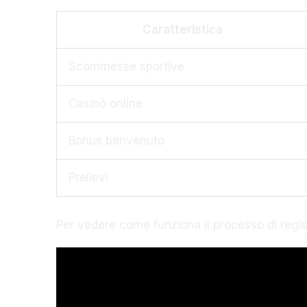
Caratteristica
Scommesse sportive
Casinò online
Bonus benvenuto
Prelievi
Per vedere come funziona il processo di regist