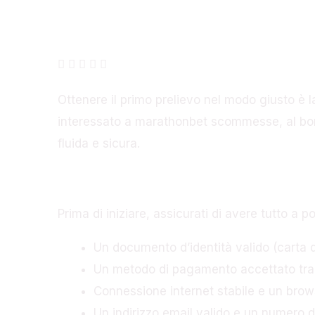
prelievo
Ottenere il primo prelievo nel modo giusto è 
interessato a marathonbet scommesse, al bon
fluida e sicura.
Getting Ready
Prima di iniziare, assicurati di avere tutto a p
Un documento d’identità valido (carta d
Un metodo di pagamento accettato tra que
Connessione internet stabile e un brow
Un indirizzo email valido e un numero d