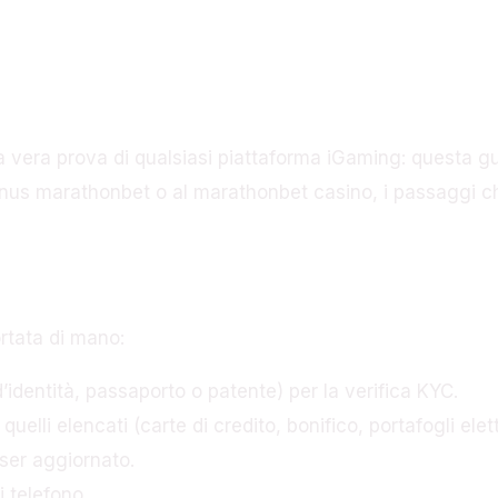
la vera prova di qualsiasi piattaforma iGaming: questa g
us marathonbet o al marathonbet casino, i passaggi ch
ortata di mano:
’identità, passaporto o patente) per la verifica KYC.
lli elencati (carte di credito, bonifico, portafogli elett
ser aggiornato.
i telefono.