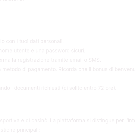
n-Up
o con i tuoi dati personali.
n nome utente e una password sicuri.
ferma la registrazione tramite email o SMS.
un metodo di pagamento. Ricorda che il bonus di benven
ndo i documenti richiesti (di solito entro 72 ore).
nd Out
 sportiva e di casinò. La piattaforma si distingue per l’in
stiche principali: