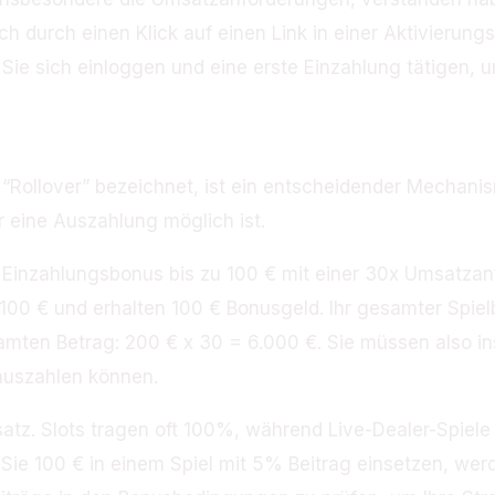
sch durch einen Klick auf einen Link in einer Aktivierung
 Sie sich einloggen und eine erste Einzahlung tätigen,
orderung funktioniert
Rollover” bezeichnet, ist ein entscheidender Mechanismu
 eine Auszahlung möglich ist.
inzahlungsbonus bis zu 100 € mit einer 30x Umsatzanfo
 100 € und erhalten 100 € Bonusgeld. Ihr gesamter Spie
samten Betrag: 200 € x 30 = 6.000 €. Sie müssen also i
auszahlen können.
tz. Slots tragen oft 100%, während Live-Dealer-Spiele w
ie 100 € in einem Spiel mit 5% Beitrag einsetzen, wer