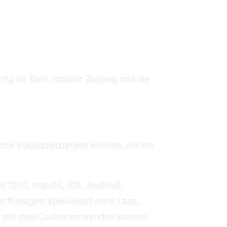
htig ist: Boni, mobiler Zugang und die
liche Voraussetzungen erfüllen, um ein
 10/11, macOS, iOS, Android).
en flüssigen Spielablauf ohne Lags.
ion mit dem Casino verwenden können.