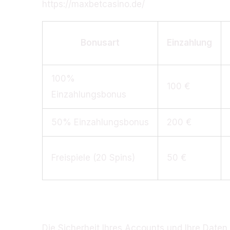
https://maxbetcasino.de/
Bonusart
Einzahlung
100%
100 €
Einzahlungsbonus
50% Einzahlungsbonus
200 €
Freispiele (20 Spins)
50 €
Sicherheitsüberbli
Die Sicherheit Ihres Accounts und Ihre Daten 