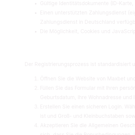
Gültige Identitätsdokumente (ID-Karte,
Einen unterstützten Zahlungsdienst (ei
Zahlungsdienst in Deutschland verfügba
Die Möglichkeit, Cookies und JavaScript
Wie Sie sich regist
Der Registrierungsprozess ist standardisiert
Öffnen Sie die Website von Maxbet und n
Füllen Sie das Formular mit Ihren per
Geburtsdatum, Ihre Wohnadresse und Ih
Erstellen Sie einen sicheren Login. W
ist und Groß- und Kleinbuchstaben sow
Akzeptieren Sie die Allgemeinen Gesc
sich, dass Sie die Bonusbedingungen,