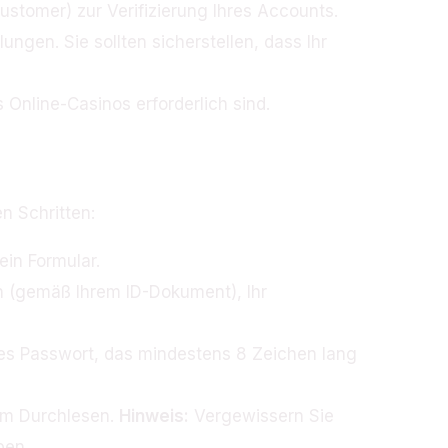
stomer) zur Verifizierung Ihres Accounts.
ngen. Sie sollten sicherstellen, dass Ihr
 Online-Casinos erforderlich sind.
n Schritten:
ein Formular.
en (gemäß Ihrem ID-Dokument), Ihr
kes Passwort, das mindestens 8 Zeichen lang
em Durchlesen.
Hinweis:
Vergewissern Sie
ben.