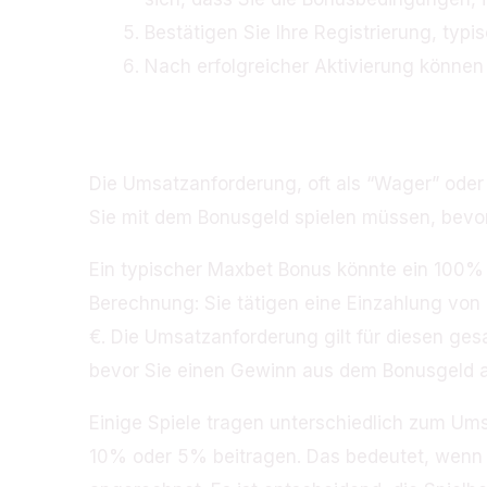
Bestätigen Sie Ihre Registrierung, typi
Nach erfolgreicher Aktivierung können
Wie die Umsatzanf
Die Umsatzanforderung, oft als “Wager” oder “
Sie mit dem Bonusgeld spielen müssen, bevor
Ein typischer Maxbet Bonus könnte ein 100% E
Berechnung: Sie tätigen eine Einzahlung von
€. Die Umsatzanforderung gilt für diesen ge
bevor Sie einen Gewinn aus dem Bonusgeld 
Einige Spiele tragen unterschiedlich zum Umsa
10% oder 5% beitragen. Das bedeutet, wenn S