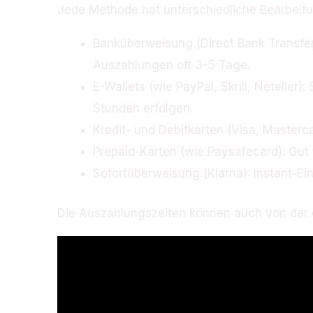
Jede Methode hat unterschiedliche Bearbeitu
Banküberweisung (Direct Bank Transfer)
Auszahlungen oft 3-5 Tage.
E-Wallets (wie PayPal, Skrill, Neteller
Stunden erfolgen.
Kredit- und Debitkarten (Visa, Masterc
Prepaid-Karten (wie Paysafecard): Gut 
Sofortüberweisung (Klarna): Instant-E
Die Auszahlungszeiten können auch von der 