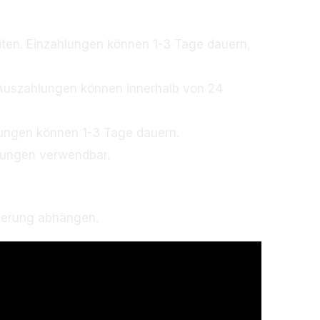
eiten. Einzahlungen können 1-3 Tage dauern,
t, Auszahlungen können innerhalb von 24
hlungen können 1-3 Tage dauern.
hlungen verwendbar.
zierung abhängen.