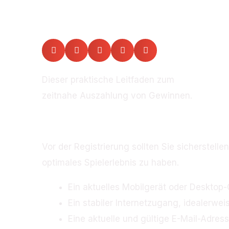
sicheren Sp
Dieser praktische Leitfaden zum
https://maxb
zeitnahe Auszahlung von Gewinnen.
Was Sie zunächst
Vor der Registrierung sollten Sie sicherstel
optimales Spielerlebnis zu haben.
Ein aktuelles Mobilgerät oder Deskto
Ein stabiler Internetzugang, idealerwei
Eine aktuelle und gültige E-Mail-Adre