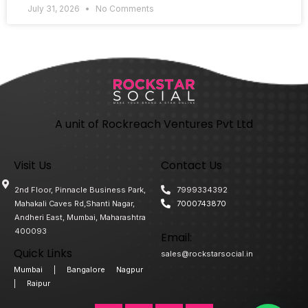
July 31, 2026
No Comments
A unit of Rockreach Ventures Pvt Ltd
Visit Us
Contact Us
2nd Floor, Pinnacle Business Park,
7999334392
Mahakali Caves Rd,Shanti Nagar,
7000743870
Andheri East, Mumbai, Maharashtra
400093
Email:
Quick Links
sales@rockstarsocial.in
Mumbai
|
Bangalore
Nagpur
|
Raipur