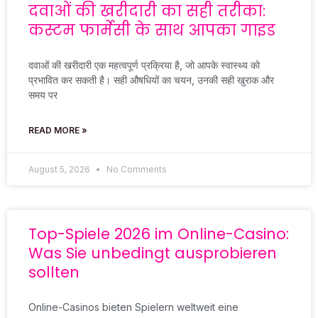
दवाओं की खरीदारी का सही तरीका:
कस्टम फार्मेसी के साथ आपका गाइड
दवाओं की खरीदारी एक महत्वपूर्ण प्रक्रिया है, जो आपके स्वास्थ्य को
प्रभावित कर सकती है। सही औषधियों का चयन, उनकी सही खुराक और
समय पर
READ MORE »
August 5, 2026
No Comments
Top-Spiele 2026 im Online-Casino:
Was Sie unbedingt ausprobieren
sollten
Online-Casinos bieten Spielern weltweit eine