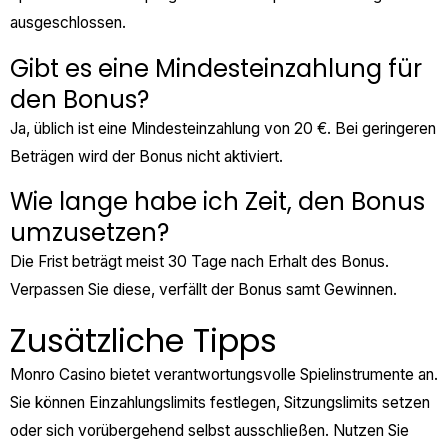
ausgeschlossen.
Gibt es eine Mindesteinzahlung für
den Bonus?
Ja, üblich ist eine Mindesteinzahlung von 20 €. Bei geringeren
Beträgen wird der Bonus nicht aktiviert.
Wie lange habe ich Zeit, den Bonus
umzusetzen?
Die Frist beträgt meist 30 Tage nach Erhalt des Bonus.
Verpassen Sie diese, verfällt der Bonus samt Gewinnen.
Zusätzliche Tipps
Monro Casino bietet verantwortungsvolle Spielinstrumente an.
Sie können Einzahlungslimits festlegen, Sitzungslimits setzen
oder sich vorübergehend selbst ausschließen. Nutzen Sie