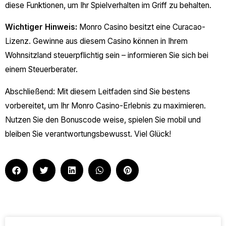
diese Funktionen, um Ihr Spielverhalten im Griff zu behalten.
Wichtiger Hinweis:
Monro Casino besitzt eine Curacao-
Lizenz. Gewinne aus diesem Casino können in Ihrem
Wohnsitzland steuerpflichtig sein – informieren Sie sich bei
einem Steuerberater.
Abschließend: Mit diesem Leitfaden sind Sie bestens
vorbereitet, um Ihr Monro Casino-Erlebnis zu maximieren.
Nutzen Sie den Bonuscode weise, spielen Sie mobil und
bleiben Sie verantwortungsbewusst. Viel Glück!