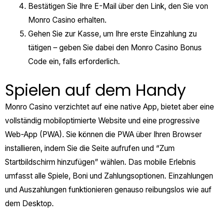
Bestätigen Sie Ihre E-Mail über den Link, den Sie von
Monro Casino erhalten.
Gehen Sie zur Kasse, um Ihre erste Einzahlung zu
tätigen – geben Sie dabei den Monro Casino Bonus
Code ein, falls erforderlich.
Spielen auf dem Handy
Monro Casino verzichtet auf eine native App, bietet aber eine
vollständig mobiloptimierte Website und eine progressive
Web-App (PWA). Sie können die PWA über Ihren Browser
installieren, indem Sie die Seite aufrufen und “Zum
Startbildschirm hinzufügen” wählen. Das mobile Erlebnis
umfasst alle Spiele, Boni und Zahlungsoptionen. Einzahlungen
und Auszahlungen funktionieren genauso reibungslos wie auf
dem Desktop.