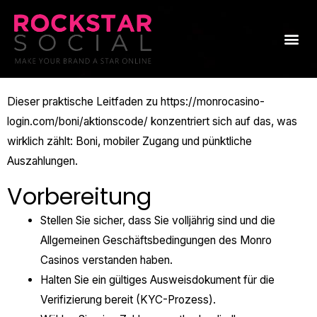
Skip
to
Me
content
Dieser praktische Leitfaden zu
https://monrocasino-
login.com/boni/aktionscode/
konzentriert sich auf das, was
wirklich zählt: Boni, mobiler Zugang und pünktliche
Auszahlungen.
Vorbereitung
Stellen Sie sicher, dass Sie volljährig sind und die
Allgemeinen Geschäftsbedingungen des Monro
Casinos verstanden haben.
Halten Sie ein gültiges Ausweisdokument für die
Verifizierung bereit (KYC-Prozess).