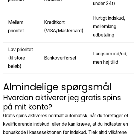
under 24t)
Hurtigt indskud,
Mellem
Kreditkort
mellemlang
prioritet
(VISA/Mastercard)
udbetaling
Lav prioritet
Langsom ind/ud,
(til store
Bankoverførsel
men høj tillid
beløb)
Almindelige spørgsmål
Hvordan aktiverer jeg gratis spins
på mit konto?
Gratis spins aktiveres normalt automatisk, når du foretager et
kvalificerende indskud, eller de kan kræve, at du indtaster en
bonuskode i kassesektionen før indskud. Tjek altid vilkårene