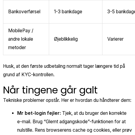
Bankoverførsel
1-3 bankdage
3-5 bankdag
MobilePay /
andre lokale
Øjeblikkelig
Varierer
metoder
Husk, at den første udbetaling normalt tager længere tid på
grund af KYC-kontrollen.
Når tingene går galt
Tekniske problemer opstår. Her er hvordan du håndterer dem:
Mr bet-login fejler:
Tjek, at du bruger den korrekte
e-mail. Brug “Glemt adgangskode”-funktionen for at
nulstille. Rens browserens cache og cookies, eller prøv