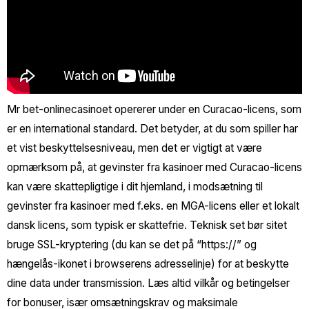
Mr bet-onlinecasinoet opererer under en Curacao-licens, som
er en international standard. Det betyder, at du som spiller har
et vist beskyttelsesniveau, men det er vigtigt at være
opmærksom på, at gevinster fra kasinoer med Curacao-licens
kan være skattepligtige i dit hjemland, i modsætning til
gevinster fra kasinoer med f.eks. en MGA-licens eller et lokalt
dansk licens, som typisk er skattefrie. Teknisk set bør sitet
bruge SSL-kryptering (du kan se det på “https://” og
hængelås-ikonet i browserens adresselinje) for at beskytte
dine data under transmission. Læs altid vilkår og betingelser
for bonuser, især omsætningskrav og maksimale