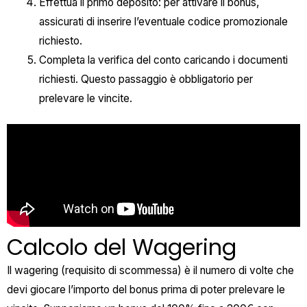
Effettua il primo deposito: per attivare il bonus,
assicurati di inserire l’eventuale codice promozionale
richiesto.
Completa la verifica del conto caricando i documenti
richiesti. Questo passaggio è obbligatorio per
prelevare le vincite.
Calcolo del Wagering
Il wagering (requisito di scommessa) è il numero di volte che
devi giocare l’importo del bonus prima di poter prelevare le