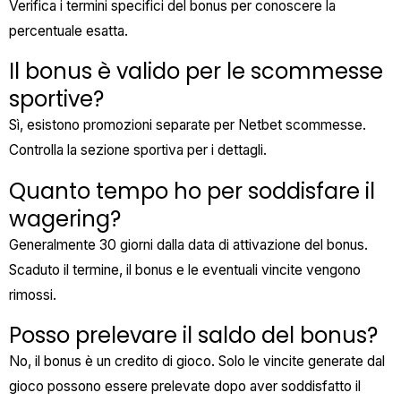
Verifica i termini specifici del bonus per conoscere la
percentuale esatta.
Il bonus è valido per le scommesse
sportive?
Sì, esistono promozioni separate per Netbet scommesse.
Controlla la sezione sportiva per i dettagli.
Quanto tempo ho per soddisfare il
wagering?
Generalmente 30 giorni dalla data di attivazione del bonus.
Scaduto il termine, il bonus e le eventuali vincite vengono
rimossi.
Posso prelevare il saldo del bonus?
No, il bonus è un credito di gioco. Solo le vincite generate dal
gioco possono essere prelevate dopo aver soddisfatto il