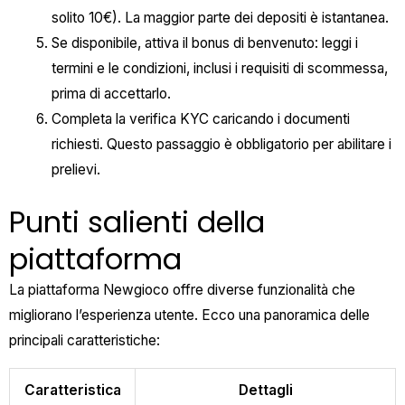
solito 10€). La maggior parte dei depositi è istantanea.
Se disponibile, attiva il bonus di benvenuto: leggi i
termini e le condizioni, inclusi i requisiti di scommessa,
prima di accettarlo.
Completa la verifica KYC caricando i documenti
richiesti. Questo passaggio è obbligatorio per abilitare i
prelievi.
Punti salienti della
piattaforma
La piattaforma Newgioco offre diverse funzionalità che
migliorano l’esperienza utente. Ecco una panoramica delle
principali caratteristiche:
Caratteristica
Dettagli