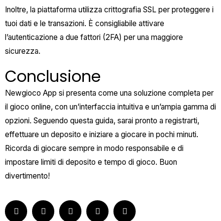
Inoltre, la piattaforma utilizza crittografia SSL per proteggere i
tuoi dati e le transazioni. È consigliabile attivare
l’autenticazione a due fattori (2FA) per una maggiore
sicurezza.
Conclusione
Newgioco App si presenta come una soluzione completa per
il gioco online, con un’interfaccia intuitiva e un’ampia gamma di
opzioni. Seguendo questa guida, sarai pronto a registrarti,
effettuare un deposito e iniziare a giocare in pochi minuti.
Ricorda di giocare sempre in modo responsabile e di
impostare limiti di deposito e tempo di gioco. Buon
divertimento!