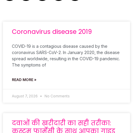
Coronavirus disease 2019
COVID-19 is a contagious disease caused by the
coronavirus SARS-CoV-2. In January 2020, the disease
spread worldwide, resulting in the COVID-19 pandemic.
The symptoms of
READ MORE »
August 7, 2026
No Comments
दवाओं की खरीदारी का सही तरीका:
कस्टम फार्मेसी के साथ आपका गाइड