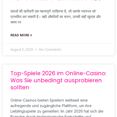
दवाओं की खरीदारी एक महत्वपूर्ण प्रक्रिया है, जो आपके स्वास्थ्य को
प्रभावित कर सकती है। सही औषधियों का चयन, उनकी सही खुराक और
समय पर
READ MORE »
August 5, 2026
No Comments
Top-Spiele 2026 im Online-Casino:
Was Sie unbedingt ausprobieren
sollten
Online-Casinos bieten Spielern weltweit eine
aufregende und zugängliche Plattform, um ihre
Lieblingsspiele zu genießen. Im Jahr 2026 hat sich die
Branche durch technologische Fortschritte und