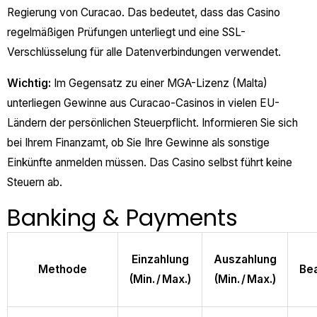
Regierung von Curacao. Das bedeutet, dass das Casino
regelmäßigen Prüfungen unterliegt und eine SSL-
Verschlüsselung für alle Datenverbindungen verwendet.
Wichtig:
Im Gegensatz zu einer MGA-Lizenz (Malta)
unterliegen Gewinne aus Curacao-Casinos in vielen EU-
Ländern der persönlichen Steuerpflicht. Informieren Sie sich
bei Ihrem Finanzamt, ob Sie Ihre Gewinne als sonstige
Einkünfte anmelden müssen. Das Casino selbst führt keine
Steuern ab.
Banking & Payments
Einzahlung
Auszahlung
Methode
Bea
(Min. / Max.)
(Min. / Max.)