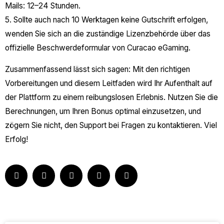
Mails: 12–24 Stunden.
5. Sollte auch nach 10 Werktagen keine Gutschrift erfolgen,
wenden Sie sich an die zuständige Lizenzbehörde über das
offizielle Beschwerdeformular von Curacao eGaming.
Zusammenfassend lässt sich sagen: Mit den richtigen
Vorbereitungen und diesem Leitfaden wird Ihr Aufenthalt auf
der Plattform zu einem reibungslosen Erlebnis. Nutzen Sie die
Berechnungen, um Ihren Bonus optimal einzusetzen, und
zögern Sie nicht, den Support bei Fragen zu kontaktieren. Viel
Erfolg!