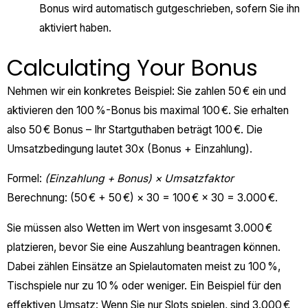
Bonus wird automatisch gutgeschrieben, sofern Sie ihn
aktiviert haben.
Calculating Your Bonus
Nehmen wir ein konkretes Beispiel: Sie zahlen 50 € ein und
aktivieren den 100 %-Bonus bis maximal 100 €. Sie erhalten
also 50 € Bonus – Ihr Startguthaben beträgt 100 €. Die
Umsatzbedingung lautet 30x (Bonus + Einzahlung).
Formel:
(Einzahlung + Bonus) × Umsatzfaktor
Berechnung: (50 € + 50 €) × 30 = 100 € × 30 = 3.000 €.
Sie müssen also Wetten im Wert von insgesamt 3.000 €
platzieren, bevor Sie eine Auszahlung beantragen können.
Dabei zählen Einsätze an Spielautomaten meist zu 100 %,
Tischspiele nur zu 10 % oder weniger. Ein Beispiel für den
effektiven Umsatz: Wenn Sie nur Slots spielen, sind 3.000 €