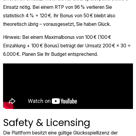
Einsatz nötig. Bei einem RTP von 96 % verlieren Sie
statistisch 4 % = 120 €. Ihr Bonus von 50 € bleibt also
theoretisch übrig – vorausgesetzt, Sie haben Glück.
Hinweis: Bei einem Maximalbonus von 100 € (100 €
Einzahlung + 100 € Bonus) beträgt der Umsatz 200 € × 30 =
6.000 €. Planen Sie Ihr Budget entsprechend.
Safety & Licensing
Die Plattform besitzt eine gültige Glücksspiellizenz der