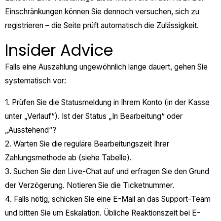
Einschränkungen können Sie dennoch versuchen, sich zu
registrieren – die Seite prüft automatisch die Zulässigkeit.
Insider Advice
Falls eine Auszahlung ungewöhnlich lange dauert, gehen Sie
systematisch vor:
1. Prüfen Sie die Statusmeldung in Ihrem Konto (in der Kasse
unter „Verlauf“). Ist der Status „In Bearbeitung“ oder
„Ausstehend“?
2. Warten Sie die reguläre Bearbeitungszeit Ihrer
Zahlungsmethode ab (siehe Tabelle).
3. Suchen Sie den Live-Chat auf und erfragen Sie den Grund
der Verzögerung. Notieren Sie die Ticketnummer.
4. Falls nötig, schicken Sie eine E-Mail an das Support-Team
und bitten Sie um Eskalation. Übliche Reaktionszeit bei E-