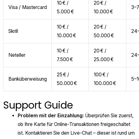
10 € /
20 € /
Visa / Mastercard
3–7
5.000 €
10.000 €
10 € /
20 € /
Skrill
24–
10.000 €
50.000 €
10 € /
20 € /
Neteller
24–
7.500 €
25.000 €
25 € /
100 € /
Banküberweisung
5–1
50.000 €
100.000 €
Support Guide
Problem mit der Einzahlung:
Überprüfen Sie zuerst,
ob Ihre Karte für Online-Transaktionen freigeschaltet
ist. Kontaktieren Sie den Live-Chat – dieser ist rund um