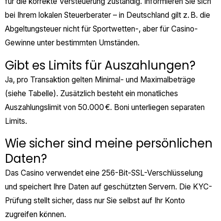
für die korrekte Versteuerung zuständig. Informieren Sie sich
bei Ihrem lokalen Steuerberater – in Deutschland gilt z. B. die
Abgeltungsteuer nicht für Sportwetten-, aber für Casino-
Gewinne unter bestimmten Umständen.
Gibt es Limits für Auszahlungen?
Ja, pro Transaktion gelten Minimal- und Maximalbeträge
(siehe Tabelle). Zusätzlich besteht ein monatliches
Auszahlungslimit von 50.000 €. Boni unterliegen separaten
Limits.
Wie sicher sind meine persönlichen
Daten?
Das Casino verwendet eine 256-Bit-SSL-Verschlüsselung
und speichert Ihre Daten auf geschützten Servern. Die KYC-
Prüfung stellt sicher, dass nur Sie selbst auf Ihr Konto
zugreifen können.