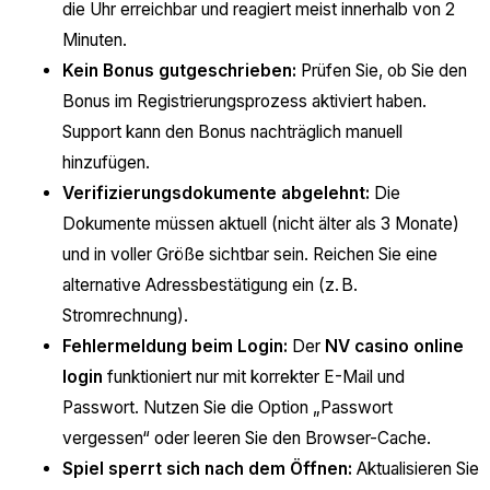
die Uhr erreichbar und reagiert meist innerhalb von 2
Minuten.
Kein Bonus gutgeschrieben:
Prüfen Sie, ob Sie den
Bonus im Registrierungsprozess aktiviert haben.
Support kann den Bonus nachträglich manuell
hinzufügen.
Verifizierungsdokumente abgelehnt:
Die
Dokumente müssen aktuell (nicht älter als 3 Monate)
und in voller Größe sichtbar sein. Reichen Sie eine
alternative Adressbestätigung ein (z. B.
Stromrechnung).
Fehlermeldung beim Login:
Der
NV casino online
login
funktioniert nur mit korrekter E-Mail und
Passwort. Nutzen Sie die Option „Passwort
vergessen“ oder leeren Sie den Browser-Cache.
Spiel sperrt sich nach dem Öffnen:
Aktualisieren Sie