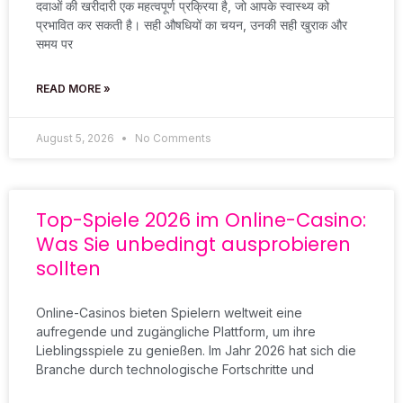
दवाओं की खरीदारी एक महत्वपूर्ण प्रक्रिया है, जो आपके स्वास्थ्य को
प्रभावित कर सकती है। सही औषधियों का चयन, उनकी सही खुराक और
समय पर
READ MORE »
August 5, 2026
No Comments
Top-Spiele 2026 im Online-Casino:
Was Sie unbedingt ausprobieren
sollten
Online-Casinos bieten Spielern weltweit eine
aufregende und zugängliche Plattform, um ihre
Lieblingsspiele zu genießen. Im Jahr 2026 hat sich die
Branche durch technologische Fortschritte und