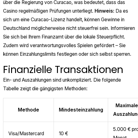
über die Regierung von Curacao, was bedeutet, dass das
Casino regelmäßigen Prüfungen unterliegt.
Hinweis:
Da es
sich um eine Curacao-Lizenz handelt, können Gewinne in
Deutschland möglicherweise nicht steuerfrei sein. Informieren
Sie sich bei Ihrem Finanzamt über die lokale Steuerpflicht.
Zudem wird verantwortungsvolles Spielen gefördert – Sie
können Einzahlungslimits festlegen oder sich selbst sperren.
Finanzielle Transaktionen
Ein- und Auszahlungen sind unkompliziert. Die folgende
Tabelle zeigt die gängigsten Methoden:
Maximale
Methode
Mindesteinzahlung
Auszahlun
5.000 € pr
Visa/Mastercard
10 €
Monat