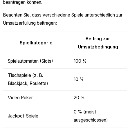
beantragen können.
Beachten Sie, dass verschiedene Spiele unterschiedlich zur
Umsatzerfüllung beitragen:
Beitrag zur
Spielkategorie
Umsatzbedingung
Spielautomaten (Slots)
100 %
Tischspiele (z. B.
10 %
Blackjack, Roulette)
Video Poker
20 %
0 % (meist
Jackpot-Spiele
ausgeschlossen)