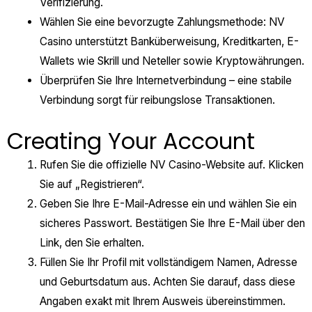
Verifizierung.
Wählen Sie eine bevorzugte Zahlungsmethode: NV
Casino unterstützt Banküberweisung, Kreditkarten, E-
Wallets wie Skrill und Neteller sowie Kryptowährungen.
Überprüfen Sie Ihre Internetverbindung – eine stabile
Verbindung sorgt für reibungslose Transaktionen.
Creating Your Account
Rufen Sie die offizielle NV Casino-Website auf. Klicken
Sie auf „Registrieren“.
Geben Sie Ihre E-Mail-Adresse ein und wählen Sie ein
sicheres Passwort. Bestätigen Sie Ihre E-Mail über den
Link, den Sie erhalten.
Füllen Sie Ihr Profil mit vollständigem Namen, Adresse
und Geburtsdatum aus. Achten Sie darauf, dass diese
Angaben exakt mit Ihrem Ausweis übereinstimmen.