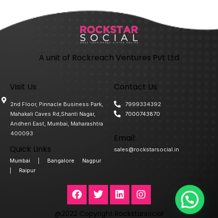
A unit of Rockreach Ventures Pvt Ltd
Visit Us
Contact Us
2nd Floor, Pinnacle Business Park,
7999334392
Mahakali Caves Rd,Shanti Nagar,
7000743870
Andheri East, Mumbai, Maharashtra
400093
Email:
Quick Links
sales@rockstarsocial.in
Mumbai
|
Bangalore
Nagpur
|
Raipur
F
T
L
I
a
w
i
n
c
i
n
s
@2022 Copyright Rockstarsocial