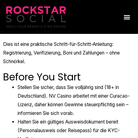
Skip
to
Me
content
Dies ist eine praktische Schritt-für-Schritt-Anleitung:
Registrierung, Verifizierung, Boni und Zahlungen – ohne
Schnörkel.
Before You Start
Stellen Sie sicher, dass Sie volljährig sind (18+ in
Deutschland). NV Casino arbeitet mit einer Curacao-
Lizenz, daher können Gewinne steuerpflichtig sein –
informieren Sie sich vorab.
Halten Sie ein gültiges Ausweisdokument bereit
(Personalausweis oder Reisepass) für die KYC-