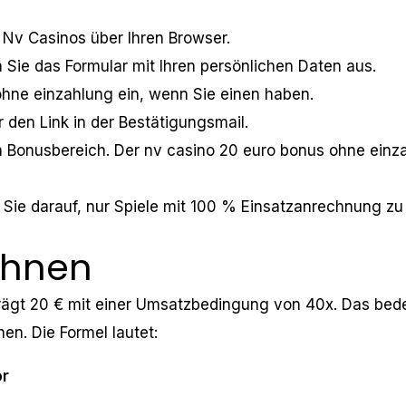
s Nv Casinos über Ihren Browser.
en Sie das Formular mit Ihren persönlichen Daten aus.
hne einzahlung ein, wenn Sie einen haben.
 den Link in der Bestätigungsmail.
 Bonusbereich. Der nv casino 20 euro bonus ohne einz
 Sie darauf, nur Spiele mit 100 % Einsatzanrechnung zu
chnen
trägt 20 € mit einer Umsatzbedingung von 40x. Das bed
n. Die Formel lautet:
or