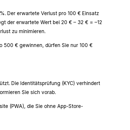
. Der erwartete Verlust pro 100 € Einsatz
egt der erwartete Wert bei 20 € – 32 € = –12
rlust zu minimieren.
lso 500 € gewinnen, dürfen Sie nur 100 €
zt. Die Identitätsprüfung (KYC) verhindert
ormieren Sie sich vorab.
site (PWA), die Sie ohne App-Store-