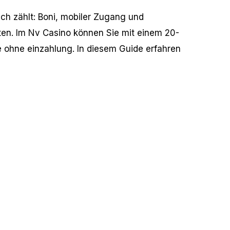
ich zählt: Boni, mobiler Zugang und
sten. Im Nv Casino können Sie mit einem 20-
 ohne einzahlung. In diesem Guide erfahren