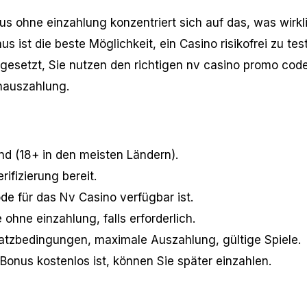
us ohne einzahlung
konzentriert sich auf das, was wirkl
 ist die beste Möglichkeit, ein Casino risikofrei zu te
gesetzt, Sie nutzen den richtigen nv casino promo code
nnauszahlung.
sind (18+ in den meisten Ländern).
ifizierung bereit.
de für das Nv Casino verfügbar ist.
ohne einzahlung, falls erforderlich.
tzbedingungen, maximale Auszahlung, gültige Spiele.
Bonus kostenlos ist, können Sie später einzahlen.