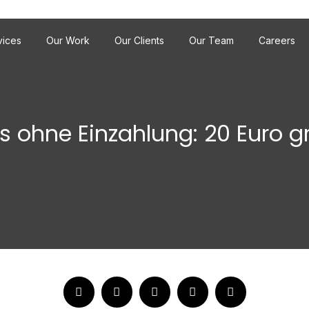
vices
Our Work
Our Clients
Our Team
Careers
 ohne Einzahlung: 20 Euro gr