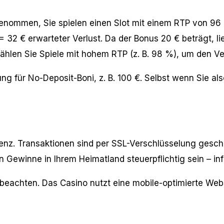
ommen, Sie spielen einen Slot mit einem RTP von 96 %
= 32 € erwarteter Verlust. Da der Bonus 20 € beträgt, li
ählen Sie Spiele mit hohem RTP (z. B. 98 %), um den Ve
ung für No-Deposit-Boni, z. B. 100 €. Selbst wenn Sie a
enz. Transaktionen sind per SSL-Verschlüsselung geschüt
Gewinne in Ihrem Heimatland steuerpflichtig sein – inf
 beachten. Das Casino nutzt eine mobile-optimierte Web