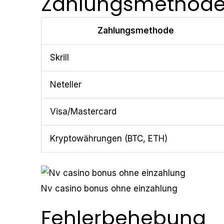
Zahlungsmethod
Zahlungsmethode
Skrill
Neteller
Visa/Mastercard
Kryptowährungen (BTC, ETH)
Nv casino bonus ohne einzahlung
Fehlerbehebung