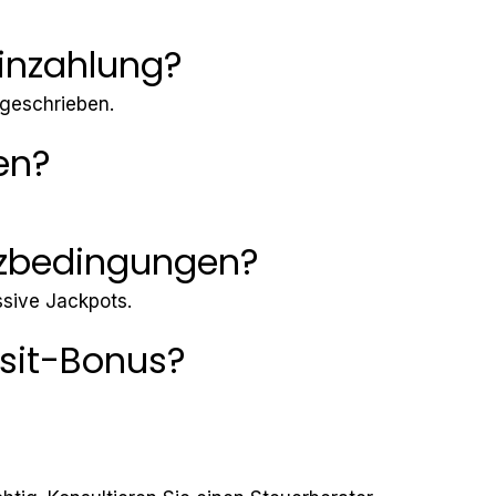
einzahlung?
tgeschrieben.
en?
tzbedingungen?
ssive Jackpots.
sit-Bonus?