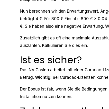
Nun berechnen wir den Erwartungswert. Angen
beträgt 4 €. Für 800 € Einsatz: 800 € × 0,04 
€. Sie haben also eine negative Erwartung. W
Zusätzlich gibt es oft eine maximale Auszahl
auszahlen. Kalkulieren Sie dies ein.
Ist es sicher?
Das Nv Casino arbeitet mit einer Curacao-Liz
Betrug.
Wichtig:
Bei Curacao-Lizenzen können 
Der Bonus ist fair, wenn Sie die Bedingungen
Installation nutzen können.