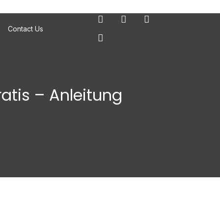
F
I
T
L
a
n
w
i
Contact Us
c
s
i
n
e
t
t
k
b
a
t
e
o
g
e
d
o
r
r
i
k
a
n
m
atis – Anleitung