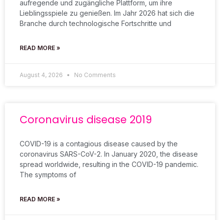
aufregende und zugängliche Plattform, um ihre
Lieblingsspiele zu genießen. Im Jahr 2026 hat sich die
Branche durch technologische Fortschritte und
READ MORE »
August 4, 2026
No Comments
Coronavirus disease 2019
COVID-19 is a contagious disease caused by the
coronavirus SARS-CoV-2. In January 2020, the disease
spread worldwide, resulting in the COVID-19 pandemic.
The symptoms of
READ MORE »