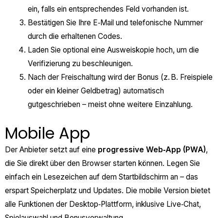
ein, falls ein entsprechendes Feld vorhanden ist.
Bestätigen Sie Ihre E‑Mail und telefonische Nummer
durch die erhaltenen Codes.
Laden Sie optional eine Ausweiskopie hoch, um die
Verifizierung zu beschleunigen.
Nach der Freischaltung wird der Bonus (z. B. Freispiele
oder ein kleiner Geldbetrag) automatisch
gutgeschrieben – meist ohne weitere Einzahlung.
Mobile App
Der Anbieter setzt auf eine
progressive Web‑App (PWA)
,
die Sie direkt über den Browser starten können. Legen Sie
einfach ein Lesezeichen auf dem Startbildschirm an – das
erspart Speicherplatz und Updates. Die mobile Version bietet
alle Funktionen der Desktop‑Plattform, inklusive Live‑Chat,
Spielauswahl und Bonusverwaltung.