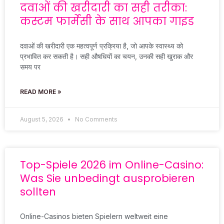
दवाओं की खरीदारी का सही तरीका:
कस्टम फार्मेसी के साथ आपका गाइड
दवाओं की खरीदारी एक महत्वपूर्ण प्रक्रिया है, जो आपके स्वास्थ्य को
प्रभावित कर सकती है। सही औषधियों का चयन, उनकी सही खुराक और
समय पर
READ MORE »
August 5, 2026
No Comments
Top-Spiele 2026 im Online-Casino:
Was Sie unbedingt ausprobieren
sollten
Online-Casinos bieten Spielern weltweit eine