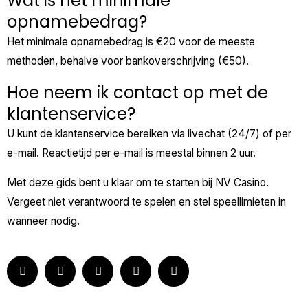
Wat is het minimale
opnamebedrag?
Het minimale opnamebedrag is €20 voor de meeste
methoden, behalve voor bankoverschrijving (€50).
Hoe neem ik contact op met de
klantenservice?
U kunt de klantenservice bereiken via livechat (24/7) of per
e-mail. Reactietijd per e-mail is meestal binnen 2 uur.
Met deze gids bent u klaar om te starten bij NV Casino.
Vergeet niet verantwoord te spelen en stel speellimieten in
wanneer nodig.