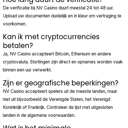
De verificatie bij NV Casino duurt meestal 24 tot 48 uur.
Upload uw documenten duidelijk en in kleur om vertraging te
voorkomen.
Kan ik met cryptocurrencies
betalen?
Ja, NV Casino accepteert Bitcoin, Ethereum en andere
cryptovaluta. Stortingen zijn direct en opnames worden vaak
binnen een uur verwerkt.
Zijn er geografische beperkingen?
NV Casino accepteert spelers uit de meeste landen, maar
niet uit bijvoorbeeld de Verenigde Staten, het Verenigd
Koninkrijk of Frankrijk. Controleer de lijst met uitgesloten
landen in de algemene voorwaarden.