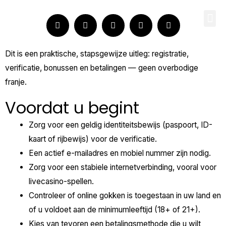
Skip
Me
to
content
Dit is een praktische, stapsgewijze uitleg: registratie,
verificatie, bonussen en betalingen — geen overbodige
franje.
Voordat u begint
Zorg voor een geldig identiteitsbewijs (paspoort, ID-
kaart of rijbewijs) voor de verificatie.
Een actief e-mailadres en mobiel nummer zijn nodig.
Zorg voor een stabiele internetverbinding, vooral voor
livecasino-spellen.
Controleer of online gokken is toegestaan in uw land en
of u voldoet aan de minimumleeftijd (18+ of 21+).
Kies van tevoren een betalingsmethode die u wilt