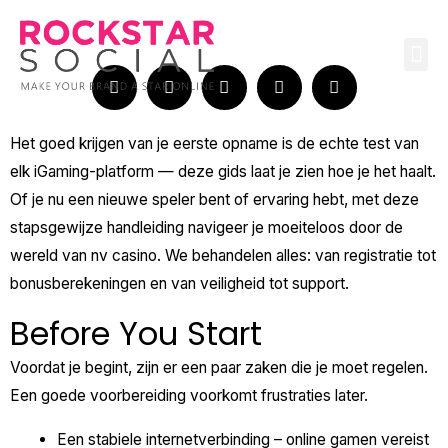
Skip
to
Me
content
Het goed krijgen van je eerste opname is de echte test van
elk iGaming-platform — deze gids laat je zien hoe je het haalt.
Of je nu een nieuwe speler bent of ervaring hebt, met deze
stapsgewijze handleiding navigeer je moeiteloos door de
wereld van nv casino. We behandelen alles: van registratie tot
bonusberekeningen en van veiligheid tot support.
Before You Start
Voordat je begint, zijn er een paar zaken die je moet regelen.
Een goede voorbereiding voorkomt frustraties later.
Een stabiele internetverbinding – online gamen vereist