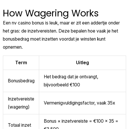
How Wagering Works
Een nv casino bonus is leuk, maar er zit een addertje onder
het gras: de inzetvereisten. Deze bepalen hoe vaak je het
bonusbedrag moet inzetten voordat je winsten kunt
opnemen.
Term
Uitleg
Het bedrag dat je ontvangt,
Bonusbedrag
bijvoorbeeld €100
Inzetvereiste
Vermenigvuldigingsfactor, vaak 35x
(wagering)
Bonus × inzetvereiste = €100 × 35 =
Totaal inzet