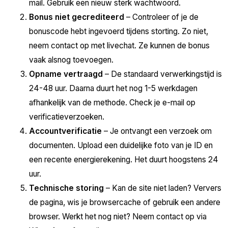
mail. Gebruik een nieuw sterk wachtwoord.
Bonus niet gecrediteerd
– Controleer of je de
bonuscode hebt ingevoerd tijdens storting. Zo niet,
neem contact op met livechat. Ze kunnen de bonus
vaak alsnog toevoegen.
Opname vertraagd
– De standaard verwerkingstijd is
24-48 uur. Daarna duurt het nog 1-5 werkdagen
afhankelijk van de methode. Check je e-mail op
verificatieverzoeken.
Accountverificatie
– Je ontvangt een verzoek om
documenten. Upload een duidelijke foto van je ID en
een recente energierekening. Het duurt hoogstens 24
uur.
Technische storing
– Kan de site niet laden? Ververs
de pagina, wis je browsercache of gebruik een andere
browser. Werkt het nog niet? Neem contact op via