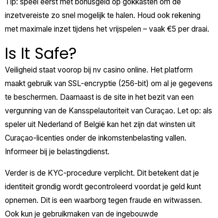
Tip: speel eerst met bonusgeld op gokkasten om de
inzetvereiste zo snel mogelijk te halen. Houd ook rekening
met maximale inzet tijdens het vrijspelen – vaak €5 per draai.
Is It Safe?
Veiligheid staat voorop bij nv casino online. Het platform
maakt gebruik van SSL-encryptie (256-bit) om al je gegevens
te beschermen. Daarnaast is de site in het bezit van een
vergunning van de Kansspelautoriteit van Curaçao. Let op: als
speler uit Nederland of België kan het zijn dat winsten uit
Curaçao-licenties onder de inkomstenbelasting vallen.
Informeer bij je belastingdienst.
Verder is de KYC-procedure verplicht. Dit betekent dat je
identiteit grondig wordt gecontroleerd voordat je geld kunt
opnemen. Dit is een waarborg tegen fraude en witwassen.
Ook kun je gebruikmaken van de ingebouwde