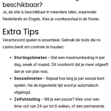
beschikbaar?
Ja, de site is beschikbaar in meerdere talen, waaronder
Nederlands en Engels. Kies je voorkeurstaal in de footer.
Extra Tips
Verantwoord spelen is essentieel. Gebruik de tools die nv
casino biedt om controle te houden:
Stortingslimieten
– Stel een maximumbedrag in per
dag, week of maand. Dit voorkomt dat je meer uitgeeft
dan je van plan was.
Sessielimieten
– Bepaal hoe lang je per sessie kunt
spelen. Na de ingestelde tijd word je automatisch
uitgelogd.
Zelfuitsluiting
– Wil je een pauze? Kies voor een
time-out van 24 uur tot 6 weken, of een permanente