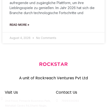
aufregende und zugängliche Plattform, um ihre
Lieblingsspiele zu genießen. Im Jahr 2026 hat sich die
Branche durch technologische Fortschritte und
READ MORE »
August 4, 2026
No Comments
A unit of Rockreach Ventures Pvt Ltd
Visit Us
Contact Us
2nd Floor, Pinnacle Business Park,
7999334392
Mahakali Caves Rd,Shanti Nagar,
7000743870