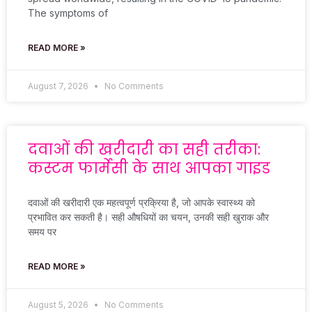
The symptoms of
READ MORE »
August 7, 2026
No Comments
दवाओं की खरीदारी का सही तरीका:
कस्टम फार्मेसी के साथ आपका गाइड
दवाओं की खरीदारी एक महत्वपूर्ण प्रक्रिया है, जो आपके स्वास्थ्य को
प्रभावित कर सकती है। सही औषधियों का चयन, उनकी सही खुराक और
समय पर
READ MORE »
August 5, 2026
No Comments