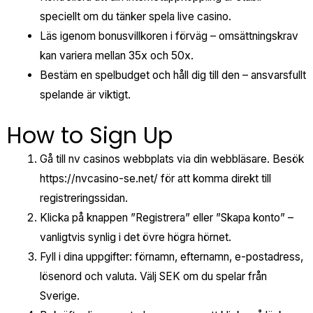
speciellt om du tänker spela live casino.
Läs igenom bonusvillkoren i förväg – omsättningskrav
kan variera mellan 35x och 50x.
Bestäm en spelbudget och håll dig till den – ansvarsfullt
spelande är viktigt.
How to Sign Up
Gå till nv casinos webbplats via din webbläsare. Besök
https://nvcasino-se.net/
för att komma direkt till
registreringssidan.
Klicka på knappen ”Registrera” eller ”Skapa konto” –
vanligtvis synlig i det övre högra hörnet.
Fyll i dina uppgifter: förnamn, efternamn, e-postadress,
lösenord och valuta. Välj SEK om du spelar från
Sverige.