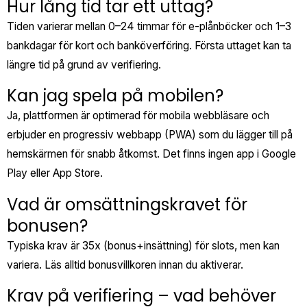
Hur lång tid tar ett uttag?
Tiden varierar mellan 0–24 timmar för e-plånböcker och 1–3
bankdagar för kort och banköverföring. Första uttaget kan ta
längre tid på grund av verifiering.
Kan jag spela på mobilen?
Ja, plattformen är optimerad för mobila webbläsare och
erbjuder en progressiv webbapp (PWA) som du lägger till på
hemskärmen för snabb åtkomst. Det finns ingen app i Google
Play eller App Store.
Vad är omsättningskravet för
bonusen?
Typiska krav är 35x (bonus+insättning) för slots, men kan
variera. Läs alltid bonusvillkoren innan du aktiverar.
Krav på verifiering – vad behöver