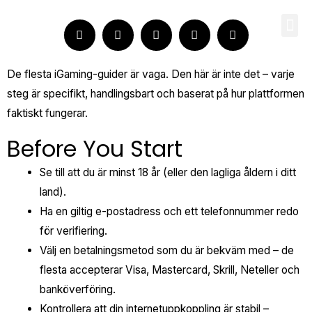
Skip
Me
to
content
De flesta iGaming-guider är vaga. Den här är inte det – varje
steg är specifikt, handlingsbart och baserat på hur plattformen
faktiskt fungerar.
Before You Start
Se till att du är minst 18 år (eller den lagliga åldern i ditt
land).
Ha en giltig e-postadress och ett telefonnummer redo
för verifiering.
Välj en betalningsmetod som du är bekväm med – de
flesta accepterar Visa, Mastercard, Skrill, Neteller och
banköverföring.
Kontrollera att din internetuppkoppling är stabil –