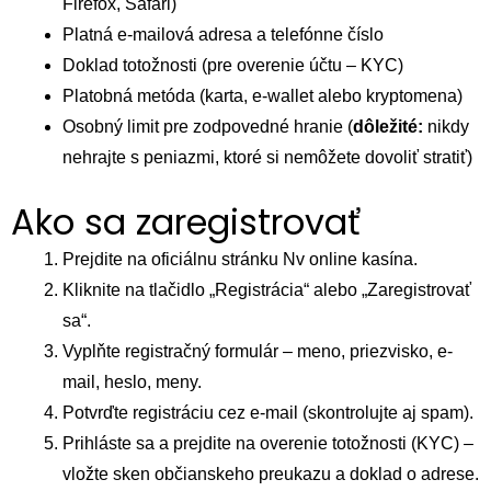
Firefox, Safari)
Platná e-mailová adresa a telefónne číslo
Doklad totožnosti (pre overenie účtu – KYC)
Platobná metóda (karta, e-wallet alebo kryptomena)
Osobný limit pre zodpovedné hranie (
dôležité:
nikdy
nehrajte s peniazmi, ktoré si nemôžete dovoliť stratiť)
Ako sa zaregistrovať
Prejdite na oficiálnu stránku Nv online kasína.
Kliknite na tlačidlo „Registrácia“ alebo „Zaregistrovať
sa“.
Vyplňte registračný formulár – meno, priezvisko, e-
mail, heslo, meny.
Potvrďte registráciu cez e-mail (skontrolujte aj spam).
Prihláste sa a prejdite na overenie totožnosti (KYC) –
vložte sken občianskeho preukazu a doklad o adrese.