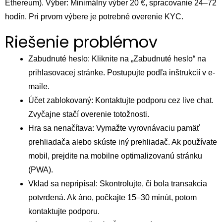
Ethereum). Výber: Minimálny výber 20 €, spracovanie 24–72
hodín. Pri prvom výbere je potrebné overenie KYC.
Riešenie problémov
Zabudnuté heslo: Kliknite na „Zabudnuté heslo“ na
prihlasovacej stránke. Postupujte podľa inštrukcií v e-
maile.
Účet zablokovaný: Kontaktujte podporu cez live chat.
Zvyčajne stačí overenie totožnosti.
Hra sa nenačítava: Vymažte vyrovnávaciu pamäť
prehliadača alebo skúste iný prehliadač. Ak používate
mobil, prejdite na mobilne optimalizovanú stránku
(PWA).
Vklad sa nepripísal: Skontrolujte, či bola transakcia
potvrdená. Ak áno, počkajte 15–30 minút, potom
kontaktujte podporu.