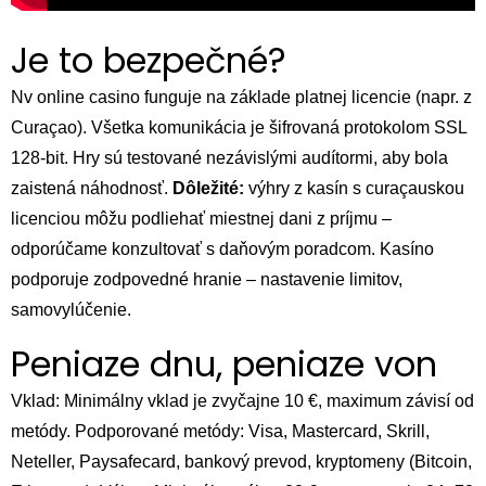
Je to bezpečné?
Nv online casino funguje na základe platnej licencie (napr. z
Curaçao). Všetka komunikácia je šifrovaná protokolom SSL
128-bit. Hry sú testované nezávislými audítormi, aby bola
zaistená náhodnosť.
Dôležité:
výhry z kasín s curaçauskou
licenciou môžu podliehať miestnej dani z príjmu –
odporúčame konzultovať s daňovým poradcom. Kasíno
podporuje zodpovedné hranie – nastavenie limitov,
samovylúčenie.
Peniaze dnu, peniaze von
Vklad: Minimálny vklad je zvyčajne 10 €, maximum závisí od
metódy. Podporované metódy: Visa, Mastercard, Skrill,
Neteller, Paysafecard, bankový prevod, kryptomeny (Bitcoin,