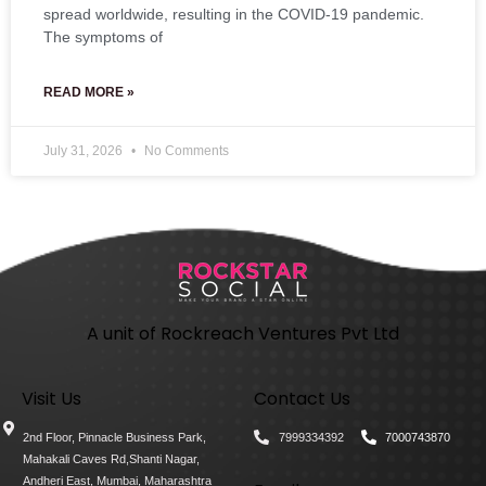
spread worldwide, resulting in the COVID-19 pandemic.
The symptoms of
READ MORE »
July 31, 2026
No Comments
A unit of Rockreach Ventures Pvt Ltd
Visit Us
Contact Us
2nd Floor, Pinnacle Business Park,
7999334392
7000743870
Mahakali Caves Rd,Shanti Nagar,
Andheri East, Mumbai, Maharashtra