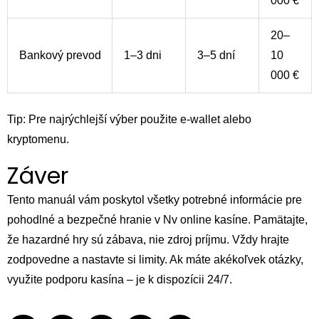
000 €
20–
Bankový prevod
1–3 dni
3–5 dní
10
000 €
Tip: Pre najrýchlejší výber použite e-wallet alebo
kryptomenu.
Záver
Tento manuál vám poskytol všetky potrebné informácie pre
pohodlné a bezpečné hranie v Nv online kasíne. Pamätajte,
že hazardné hry sú zábava, nie zdroj príjmu. Vždy hrajte
zodpovedne a nastavte si limity. Ak máte akékoľvek otázky,
využite podporu kasína – je k dispozícii 24/7.