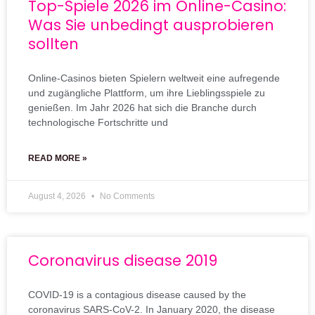
Top-Spiele 2026 im Online-Casino:
Was Sie unbedingt ausprobieren
sollten
Online-Casinos bieten Spielern weltweit eine aufregende
und zugängliche Plattform, um ihre Lieblingsspiele zu
genießen. Im Jahr 2026 hat sich die Branche durch
technologische Fortschritte und
READ MORE »
August 4, 2026
No Comments
Coronavirus disease 2019
COVID-19 is a contagious disease caused by the
coronavirus SARS-CoV-2. In January 2020, the disease