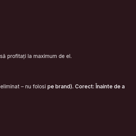
să profitați la maximum de el.
eliminat – nu folosi
pe brand). Corect: Înainte de a