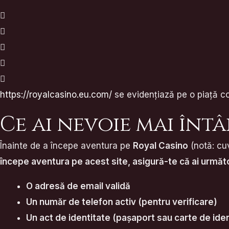
https://royalcasino.eu.com/
se evidențiază pe o piață co
Ce ai nevoie mai întâ
Înainte de a începe aventura pe
Royal Casino
(notă: cu
începe aventura pe acest site, asigură-te că ai următ
O adresă de email validă
Un număr de telefon activ (pentru verificare)
Un act de identitate (pașaport sau carte de iden