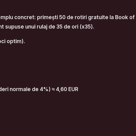
mplu concret: primești 50 de rotiri gratuite la Book of
nt supuse unui rulaj de 35 de ori (x35).
oci optim).
erderi normale de 4%) ≈ 4,60 EUR