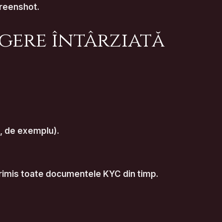
creenshot.
agere întârziată
g, de exemplu).
 trimis toate documentele KYC din timp.