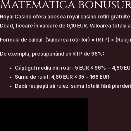
Matematica bonusur
Royal Casino oferă adesea
royal casino rotiri gratuite
Dead, fiecare în valoare de 0,10 EUR. Valoarea totală a 
Formula de calcul: (Valoarea rotirilor) × (RTP) × (Rulaj 
De exemplu, presupunând un RTP de 96%:
Câștigul mediu din rotiri: 5 EUR × 96% = 4,80 E
Suma de rulat: 4,80 EUR × 35 = 168 EUR
Dacă reușești să rulezi suma totală fără pierder