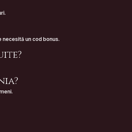
ri.
te necesită un cod bonus.
uite?
nia?
rmeni.