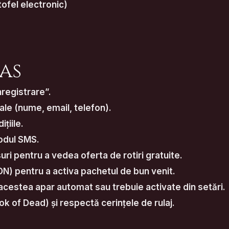
ofel electronic)
as
nregistrare”.
le (nume, email, telefon).
țiile.
codul SMS.
ri pentru a vedea oferta de rotiri gratuite.
) pentru a activa pachetul de bun venit.
– acestea apar automat sau trebuie activate din setări.
ook of Dead) și respectă cerințele de rulaj.