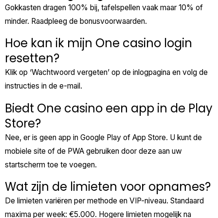
Gokkasten dragen 100% bij, tafelspellen vaak maar 10% of
minder. Raadpleeg de bonusvoorwaarden.
Hoe kan ik mijn One casino login
resetten?
Klik op ‘Wachtwoord vergeten’ op de inlogpagina en volg de
instructies in de e-mail.
Biedt One casino een app in de Play
Store?
Nee, er is geen app in Google Play of App Store. U kunt de
mobiele site of de PWA gebruiken door deze aan uw
startscherm toe te voegen.
Wat zijn de limieten voor opnames?
De limieten variëren per methode en VIP-niveau. Standaard
maxima per week: €5.000. Hogere limieten mogelijk na