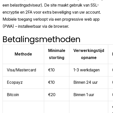
een belastingadviseur). De site maakt gebruik van SSL-
encryptie en 2FA voor extra beveiliging van uw account.
Mobiele toegang verloopt via een progressive web app
(PWA) – installeerbaar via de browser.
Betalingsmethoden
Minimale
Verwerkingstijd
Methode
storting
opname
Visa/Mastercard
€10
1-3 werkdagen
Ecopayz
€10
Binnen 24 uur
Bitcoin
€20
Binnen 1 uur