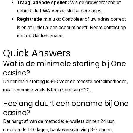
Traag ladende spellen:
Wis de browsercache of
gebruik de PWA-versie; sluit andere apps.
Registratie mislukt:
Controleer of uw adres correct
is en of u niet al een account heeft. Neem contact op
met de klantenservice.
Quick Answers
Wat is de minimale storting bij One
casino?
De minimale storting is €10 voor de meeste betaalmethoden,
maar sommige zoals Bitcoin vereisen €20.
Hoelang duurt een opname bij One
casino?
Dat hangt af van de methode: e-wallets binnen 24 uur,
creditcards 1-3 dagen, bankoverschrijving 3-7 dagen.