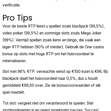
verificatie.
Pro Tips
Voor de beste RTP kiest u spellen zoals blackjack (99,5%),
video poker (99,5%) en sommige slots zoals Mega Joker
(99%). Vermijd spellen zoals keno en bingo, die vaak een
lager RTP hebben (90% of minder). Gebruik de One casino
bonus op slots met hoge RTP om het huisvoordeel te
minimaliseren.
Slot met 96% RTP: verwachte winst op €100 inzet is €96. Bij
blackjack daalt het huisvoordeel naar 0,5%, dus u houdt
gemiddeld €99,50 over. Zie de bonusvoorwaarden of elk
spel meetelt.
Tot slot: vergeet niet om verantwoord te spelen. Stel
stortingslimieten in en neem regelmatig pauzes. Succes!