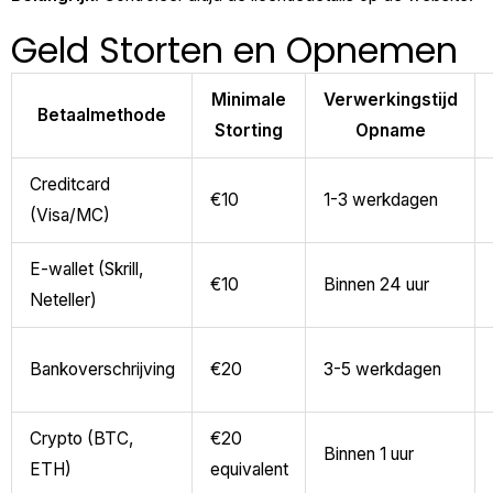
Geld Storten en Opnemen
Minimale
Verwerkingstijd
Betaalmethode
Storting
Opname
Creditcard
€10
1-3 werkdagen
(Visa/MC)
E-wallet (Skrill,
€10
Binnen 24 uur
Neteller)
Bankoverschrijving
€20
3-5 werkdagen
Crypto (BTC,
€20
Binnen 1 uur
ETH)
equivalent