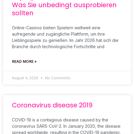
Was Sie unbedingt ausprobieren
sollten
Online-Casinos bieten Spielern weltweit eine
aufregende und zugängliche Plattform, um ihre
Lieblingsspiele zu genießen. Im Jahr 2026 hat sich die
Branche durch technologische Fortschritte und
READ MORE »
August 4, 2026
No Comments
Coronavirus disease 2019
COVID-19 is a contagious disease caused by the
coronavirus SARS-CoV-2. In January 2020, the disease
spread worldwide, resulting in the COVID-19 pandemic.