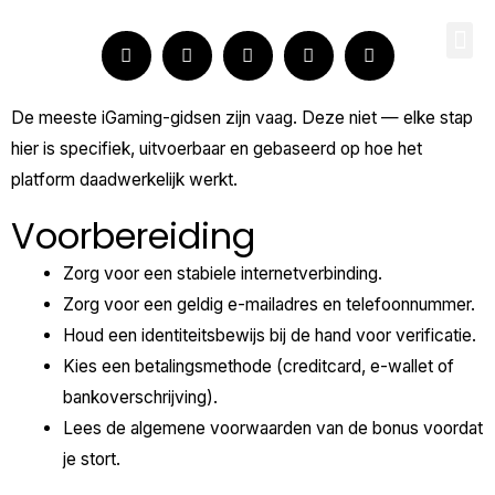
Skip
Me
to
content
De meeste iGaming-gidsen zijn vaag. Deze niet — elke stap
hier is specifiek, uitvoerbaar en gebaseerd op hoe het
platform daadwerkelijk werkt.
Voorbereiding
Zorg voor een stabiele internetverbinding.
Zorg voor een geldig e-mailadres en telefoonnummer.
Houd een identiteitsbewijs bij de hand voor verificatie.
Kies een betalingsmethode (creditcard, e-wallet of
bankoverschrijving).
Lees de algemene voorwaarden van de bonus voordat
je stort.