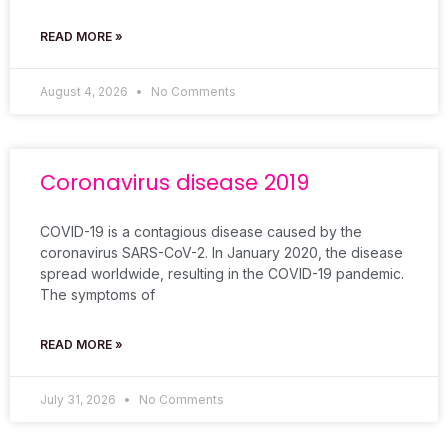
READ MORE »
August 4, 2026
No Comments
Coronavirus disease 2019
COVID-19 is a contagious disease caused by the
coronavirus SARS-CoV-2. In January 2020, the disease
spread worldwide, resulting in the COVID-19 pandemic.
The symptoms of
READ MORE »
July 31, 2026
No Comments