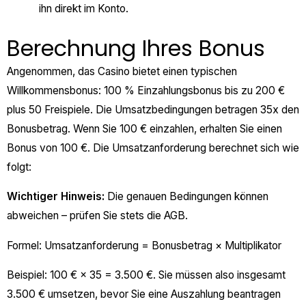
ihn direkt im Konto.
Berechnung Ihres Bonus
Angenommen, das Casino bietet einen typischen
Willkommensbonus: 100 % Einzahlungsbonus bis zu 200 €
plus 50 Freispiele. Die Umsatzbedingungen betragen 35x den
Bonusbetrag. Wenn Sie 100 € einzahlen, erhalten Sie einen
Bonus von 100 €. Die Umsatzanforderung berechnet sich wie
folgt:
Wichtiger Hinweis:
Die genauen Bedingungen können
abweichen – prüfen Sie stets die AGB.
Formel: Umsatzanforderung = Bonusbetrag × Multiplikator
Beispiel: 100 € × 35 = 3.500 €. Sie müssen also insgesamt
3.500 € umsetzen, bevor Sie eine Auszahlung beantragen