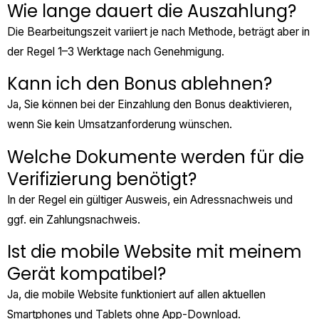
Wie lange dauert die Auszahlung?
Die Bearbeitungszeit variiert je nach Methode, beträgt aber in
der Regel 1–3 Werktage nach Genehmigung.
Kann ich den Bonus ablehnen?
Ja, Sie können bei der Einzahlung den Bonus deaktivieren,
wenn Sie kein Umsatzanforderung wünschen.
Welche Dokumente werden für die
Verifizierung benötigt?
In der Regel ein gültiger Ausweis, ein Adressnachweis und
ggf. ein Zahlungsnachweis.
Ist die mobile Website mit meinem
Gerät kompatibel?
Ja, die mobile Website funktioniert auf allen aktuellen
Smartphones und Tablets ohne App-Download.