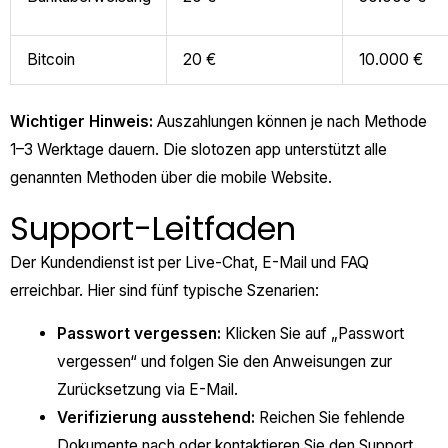
Bitcoin
20 €
10.000 €
Wichtiger Hinweis:
Auszahlungen können je nach Methode
1–3 Werktage dauern. Die slotozen app unterstützt alle
genannten Methoden über die mobile Website.
Support-Leitfaden
Der Kundendienst ist per Live-Chat, E-Mail und FAQ
erreichbar. Hier sind fünf typische Szenarien:
Passwort vergessen:
Klicken Sie auf „Passwort
vergessen“ und folgen Sie den Anweisungen zur
Zurücksetzung via E-Mail.
Verifizierung ausstehend:
Reichen Sie fehlende
Dokumente nach oder kontaktieren Sie den Support,