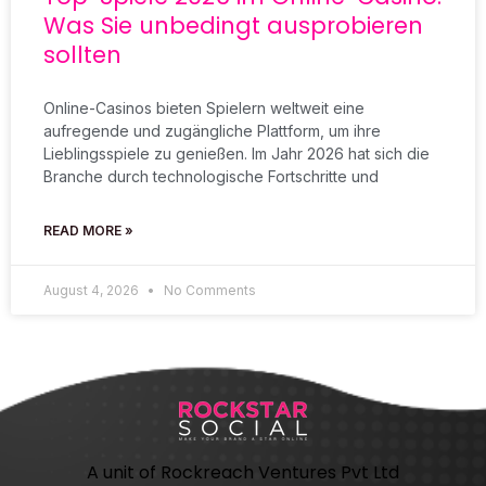
Was Sie unbedingt ausprobieren
sollten
Online-Casinos bieten Spielern weltweit eine
aufregende und zugängliche Plattform, um ihre
Lieblingsspiele zu genießen. Im Jahr 2026 hat sich die
Branche durch technologische Fortschritte und
READ MORE »
August 4, 2026
No Comments
A unit of Rockreach Ventures Pvt Ltd