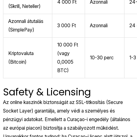
4 000 Ft
Azonnali
24-
(Skrill, Neteller)
Azonnali átutalás
3 000 Ft
Azonnali
24 
(SimplePay)
10 000 Ft
Kriptovaluta
(vagy
10-30 perc
1-3
(Bitcoin)
0,0005
BTC)
Safety & Licensing
Az online kaszinók biztonságát az SSL-titkosítás (Secure
Socket Layer) garantálja, amely védi a személyes és
pénzügyi adatokat. Emellett a Curaçao-i engedély (általános
az európai piacon) biztosítja a szabályozott működést.
Ugyanakkor fontos tudnod: ha Curaçao-i licenc alatt játszol, a