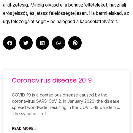
a kifizetésig. Mindig olvasd el a bónuszfeltételeket, használj
erős jelszót, és játssz felelősségteljesen. Ha bármi elakad, az
ügyfélszolgálat segít – ne halogasd a kapcsolatfelvételt.
Coronavirus disease 2019
COVID-19 is a contagious disease caused by the
coronavirus SARS-CoV-2. In January 2020, the disease
spread worldwide, resulting in the COVID-19 pandemic.
The symptoms of
READ MORE »