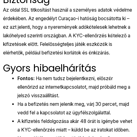
Az oldal SSL titkosítást használ a személyes adatok védelme
érdekében. Az engedélyt Curaçao-i hatóság bocsátotta ki –
ez azt jelenti, hogy a nyeremények adókötelesek lehetnek a
lakóhelyed szerinti országban. A KYC-ellenőrzés kötelező a
kifizetések előtt. Felelősségteljes játék eszközök is
elérhetők, például befizetési korlátok és önkizárás.
Gyors hibaelhárítás
Fontos:
Ha nem tudsz bejelentkezni, először
ellenőrizd az internetkapcsolatot, majd próbáld meg a
jelszó visszaállítást.
Ha a befizetés nem jelenik meg, várj 30 percet, majd
vedd fel a kapcsolatot az ügyfélszolgálattal.
A kifizetés feldolgozása akár 48 órát is igénybe vehet
a KYC-ellenőrzés miatt – küldd be az iratokat időben.