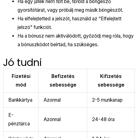
Ha egy játék nem tölt be, töröld a böngésző
gyorsítótárat, vagy próbálj meg másik böngészőt.
Ha elfelejtetted a jelszót, használd az “Elfelejtett
jelszó” funkciót.
Ha a bónusz nem aktiválódott, győződj meg róla, hogy
a bónuszkódot beírtad, ha szükséges.
Jó tudni
Fizetési
Befizetés
Kifizetés
mód
sebessége
sebessége
Bankkártya
Azonnal
2-5 munkanap
E-
Azonnal
24-48 óra
pénztárca