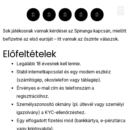
Skip
Me
to
content
Sok játékosnak vannak kérdései az
Spinanga
kapcsán, mielőtt
befizetné az első euróját – itt vannak az őszinte válaszok.
Előfeltételek
Legalább 18 évesnek kell lennie.
Stabil internetkapcsolat és egy modern eszköz
(számítógép, okostelefon vagy táblagép).
Érvényes e-mail cím és telefonszám a
regisztrációhoz.
Személyazonosító okmány (pl. útlevél vagy személyi
igazolvány) a KYC-ellenőrzéshez.
Egy elfogadott fizetési mód (bankkártya, e-pénztárca
vagy kriptovaluta).