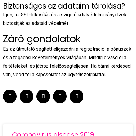
Biztonságos az adataim tárolása?
Igen, az SSL-titkosítás és a szigorú adatvédelmi irányelvek
biztosítják az adataid védelmét.
Záró gondolatok
Ez az útmutató segített eligazodni a regisztráció, a bónuszok
és a fogadási követelmények világában. Mindig olvasd el a
feltételeket, és játssz felelősségteljesen. Ha bármi kérdésed
van, vedd fel a kapcsolatot az ügyfélszolgálattal.
Coronavirus disease 2019