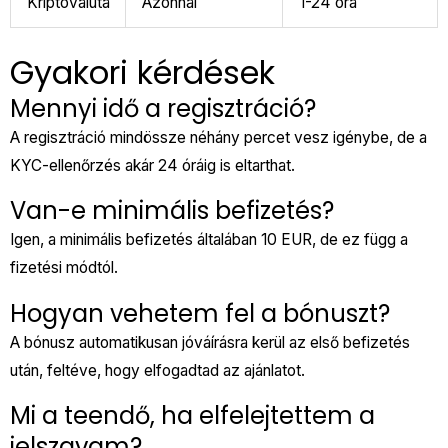
Kriptovaluta
Azonnal
1-24 óra
Gyakori kérdések
Mennyi idő a regisztráció?
A regisztráció mindössze néhány percet vesz igénybe, de a
KYC-ellenőrzés akár 24 óráig is eltarthat.
Van-e minimális befizetés?
Igen, a minimális befizetés általában 10 EUR, de ez függ a
fizetési módtól.
Hogyan vehetem fel a bónuszt?
A bónusz automatikusan jóváírásra kerül az első befizetés
után, feltéve, hogy elfogadtad az ajánlatot.
Mi a teendő, ha elfelejtettem a
jelszavam?