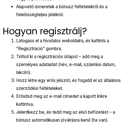
Alapvető ismeretek a bónusz feltételekről és a
felelősségteljes játékról.
Hogyan regisztrálj?
Látogass el a hivatalos weboldalra, és kattints a
“Regisztráció” gombra.
Töltsd ki a regisztrációs űrlapot – add meg a
személyes adataidat (név, e-mail, születési dátum,
lakcím).
Hozz létre egy erős jelszót, és fogadd el az általános
szerződési feltételeket.
Erősítsd meg az e-mail címedet a kapott linkre
kattintva.
Jelentkezz be, és tedd meg az első befizetést – a
bónusz automatikusan jóváírásra kerül (ha van).