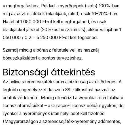
a megforgatáshoz. Például a nyerőgépek (slots) 100%-ban,
míg az asztali játékok (blackjack, rulett) csak 10–20%-ban.
Ha tehát 1 050 000 Ft-ot kell megforgatnod, és csak
blackjacket játszol (20%-os hozzájárulás), akkor valójában 1
050 000 / 0,2 = 5 250 000 Ft-ot kell fogadnod.
Számolj mindig a bónusz feltételeivel, és használj
bónuszkalkulátort a pontos tervezéshez.
Biztonsági áttekintés
Az online szerencsejáték során a biztonság az elsődleges. A
legtöbb engedélyezett kaszinó SSL-titkosítást használ az
adatok védelmére. Mindig ellenőrizd a weboldal alján található
licenszinformációkat – a Curacao-i licensz például gyakori, de
ilyenkor a nyeremények után helyi adót kell fizetned
(Magyarországon a szerencsejáték-nyeremény adómentes,