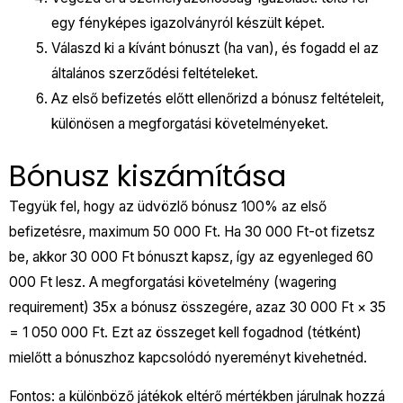
egy fényképes igazolványról készült képet.
Válaszd ki a kívánt bónuszt (ha van), és fogadd el az
általános szerződési feltételeket.
Az első befizetés előtt ellenőrizd a bónusz feltételeit,
különösen a megforgatási követelményeket.
Bónusz kiszámítása
Tegyük fel, hogy az üdvözlő bónusz 100% az első
befizetésre, maximum 50 000 Ft. Ha 30 000 Ft-ot fizetsz
be, akkor 30 000 Ft bónuszt kapsz, így az egyenleged 60
000 Ft lesz. A megforgatási követelmény (wagering
requirement) 35x a bónusz összegére, azaz 30 000 Ft × 35
= 1 050 000 Ft. Ezt az összeget kell fogadnod (tétként)
mielőtt a bónuszhoz kapcsolódó nyereményt kivehetnéd.
Fontos: a különböző játékok eltérő mértékben járulnak hozzá