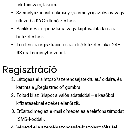
telefonszám, lakcím.
Személyazonosító okmány (személyi igazolvány vagy
útlevél) a KYC-ellenőrzéshez.
Bankkártya, e-pénztárca vagy kriptovaluta tárca a
befizetéshez.
Türelem: a regisztráció és az első kifizetés akár 24–
48 órát is igénybe vehet.
Regisztráció
Látogass el a
https://szerencsejatekhu.eu/
oldalra, és
kattints a „Regisztráció” gombra.
Töltsd ki az űrlapot a valós adataiddal – a későbbi
kifizetéseknél ezeket ellenőrzik.
Erősítsd meg az e-mail címedet és a telefonszámodat
(SMS-kóddal).
Végezd el a személyazonosság-igazolást: tölts fel