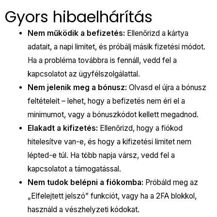
Gyors hibaelhárítás
Nem működik a befizetés:
Ellenőrizd a kártya
adatait, a napi limitet, és próbálj másik fizetési módot.
Ha a probléma továbbra is fennáll, vedd fel a
kapcsolatot az ügyfélszolgálattal.
Nem jelenik meg a bónusz:
Olvasd el újra a bónusz
feltételeit – lehet, hogy a befizetés nem éri el a
minimumot, vagy a bónuszkódot kellett megadnod.
Elakadt a kifizetés:
Ellenőrizd, hogy a fiókod
hitelesítve van-e, és hogy a kifizetési limitet nem
lépted-e túl. Ha több napja vársz, vedd fel a
kapcsolatot a támogatással.
Nem tudok belépni a fiókomba:
Próbáld meg az
„Elfelejtett jelszó” funkciót, vagy ha a 2FA blokkol,
használd a vészhelyzeti kódokat.