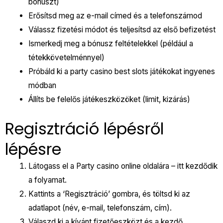
bónuszt)
Erősítsd meg az e-mail címed és a telefonszámod
Válassz fizetési módot és teljesítsd az első befizetést
Ismerkedj meg a bónusz feltételekkel (például a
tétekkövetelménnyel)
Próbáld ki a party casino best slots játékokat ingyenes
módban
Állíts be felelős játékeszközöket (limit, kizárás)
Regisztráció lépésről
lépésre
Látogass el a
Party casino online
oldalára – itt kezdődik
a folyamat.
Kattints a ‘Regisztráció’ gombra, és töltsd ki az
adatlapot (név, e-mail, telefonszám, cím).
Válaszd ki a kívánt fizetőeszközt és a kezdő