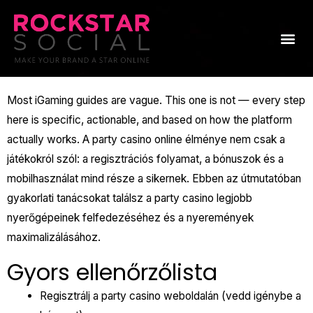
Skip
to
Me
content
Most iGaming guides are vague. This one is not — every step
here is specific, actionable, and based on how the platform
actually works. A party casino online élménye nem csak a
játékokról szól: a regisztrációs folyamat, a bónuszok és a
mobilhasználat mind része a sikernek. Ebben az útmutatóban
gyakorlati tanácsokat találsz a party casino legjobb
nyerőgépeinek felfedezéséhez és a nyeremények
maximalizálásához.
Gyors ellenőrzőlista
Regisztrálj a party casino weboldalán (vedd igénybe a