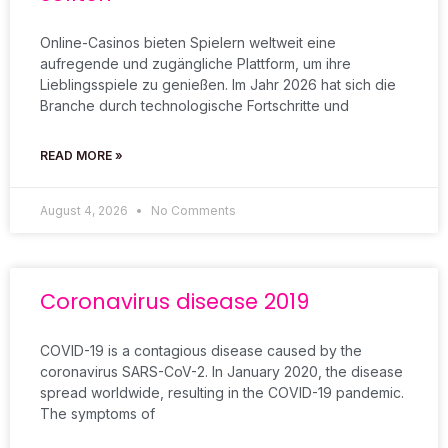
Online-Casinos bieten Spielern weltweit eine
aufregende und zugängliche Plattform, um ihre
Lieblingsspiele zu genießen. Im Jahr 2026 hat sich die
Branche durch technologische Fortschritte und
READ MORE »
August 4, 2026
No Comments
Coronavirus disease 2019
COVID-19 is a contagious disease caused by the
coronavirus SARS-CoV-2. In January 2020, the disease
spread worldwide, resulting in the COVID-19 pandemic.
The symptoms of