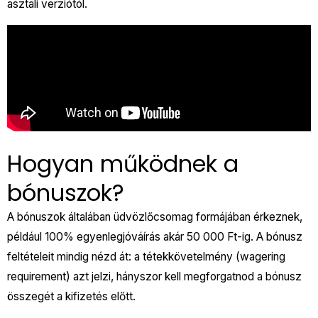
asztali verziótól.
Hogyan működnek a
bónuszok?
A bónuszok általában üdvözlőcsomag formájában érkeznek,
például 100% egyenlegjóváírás akár 50 000 Ft-ig. A bónusz
feltételeit mindig nézd át: a tétekkövetelmény (wagering
requirement) azt jelzi, hányszor kell megforgatnod a bónusz
összegét a kifizetés előtt.