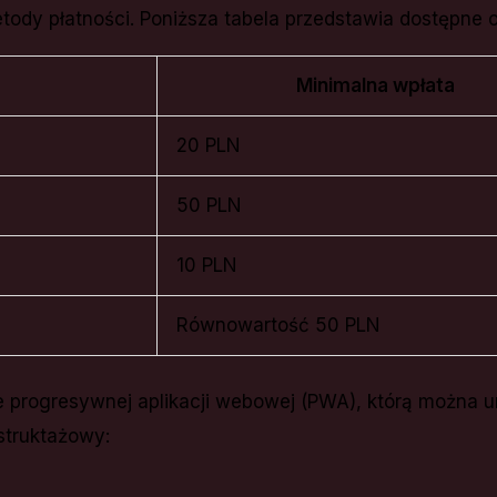
tody płatności. Poniższa tabela przedstawia dostępne o
Minimalna wpłata
20 PLN
50 PLN
10 PLN
Równowartość 50 PLN
e progresywnej aplikacji webowej (PWA), którą można 
instruktażowy: