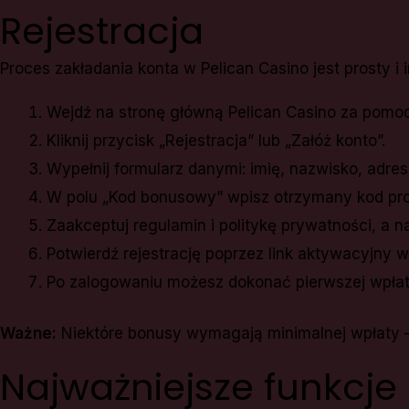
Rejestracja
Proces zakładania konta w Pelican Casino jest prosty i 
Wejdź na stronę główną Pelican Casino za pomo
Kliknij przycisk „Rejestracja” lub „Załóż konto”.
Wypełnij formularz danymi: imię, nazwisko, adres
W polu „Kod bonusowy” wpisz otrzymany kod prom
Zaakceptuj regulamin i politykę prywatności, a na
Potwierdź rejestrację poprzez link aktywacyjny 
Po zalogowaniu możesz dokonać pierwszej wpła
Ważne:
Niektóre bonusy wymagają minimalnej wpłaty –
Najważniejsze funkcje