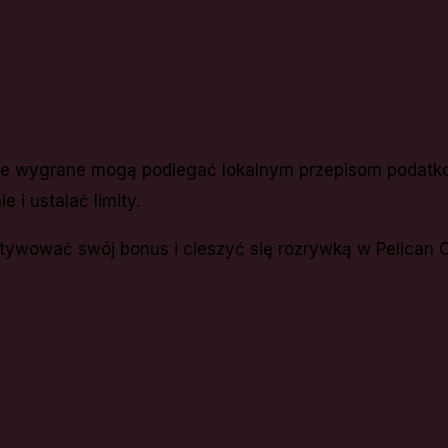
, że wygrane mogą podlegać lokalnym przepisom podatk
i ustalać limity.
ktywować swój bonus i cieszyć się rozrywką w Pelican 