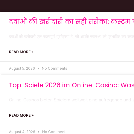
दवाओं की खरीदारी का सही तरीका: कस्टम 
दवाओं की खरीदारी एक महत्वपूर्ण प्रक्रिया है, जो आपके स्वास्थ्य को प्रभावित 
READ MORE »
August 5, 2026
No Comments
Top-Spiele 2026 im Online-Casino: Was
Online-Casinos bieten Spielern weltweit eine aufregende und zu
READ MORE »
August 4, 2026
No Comments