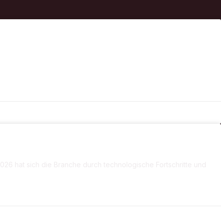
2026 hat sich die Branche durch technologische Fortschritte und