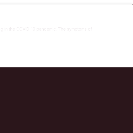
ing in the COVID-19 pandemic. The symptoms of