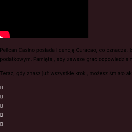
Pelican Casino posiada licencję Curacao, co oznacza
podatkowym. Pamiętaj, aby zawsze grać odpowiedzialnie 
Teraz, gdy znasz już wszystkie kroki, możesz śmiało a