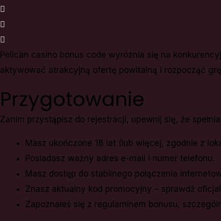
Pelican casino bonus code
wyróżnia się na konkurencyjn
aktywować atrakcyjną ofertę powitalną i rozpocząć grę
Przygotowanie
Zanim przystąpisz do rejestracji, upewnij się, że spełn
Masz ukończone 18 lat (lub więcej, zgodnie z lo
Posiadasz ważny adres e-mail i numer telefonu.
Masz dostęp do stabilnego połączenia interneto
Znasz aktualny kod promocyjny – sprawdź oficjaln
Zapoznałeś się z regulaminem bonusu, szczególn