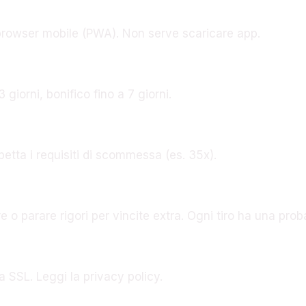
le?
r browser mobile (PWA). Non serve scaricare app.
per un prelievo?
giorni, bonifico fino a 7 giorni.
petta i requisiti di scommessa (es. 35x).
one speciale del penalty sho
 o parare rigori per vincite extra. Ogni tiro ha una proba
sto gioco?
a SSL. Leggi la privacy policy.