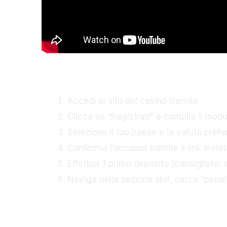
Step-by-Step Sig
Accedi al sito del casinò tramite
Penalt
Clicca su “Registrati” e compila il mo
Seleziona il tuo paese e la valuta prefer
Conferma l’account tramite il link invia
Effettua il primo deposito (consigliato:
Naviga nella sezione slot, cerca “penalt
Wagering Calcula