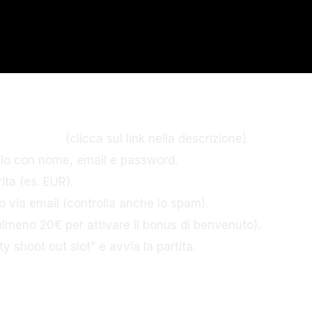
n-Up
y shoot out
(clicca sul link nella descrizione).
dulo con nome, email e password.
ita (es. EUR).
to via email (controlla anche lo spam).
 almeno 20€ per attivare il bonus di benvenuto).
y shoot out slot” e avvia la partita.
tion