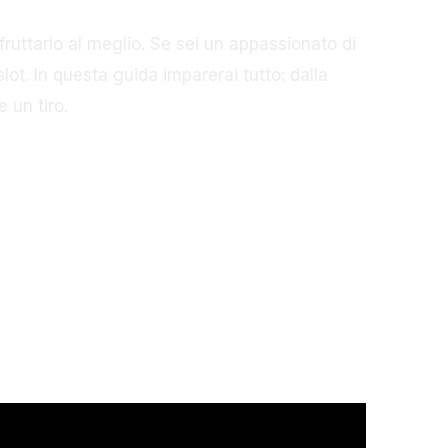
uttarlo al meglio. Se sei un appassionato di
lot. In questa guida imparerai tutto: dalla
 un tiro.