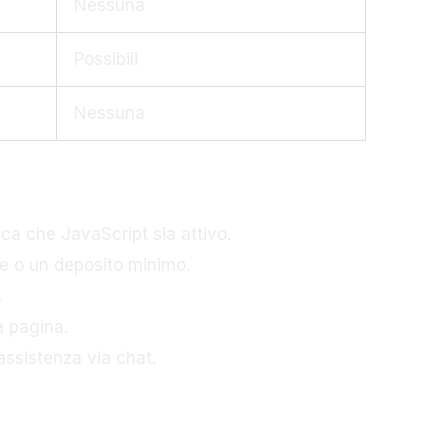
Nessuna
Possibili
Nessuna
ica che JavaScript sia attivo.
le o un deposito minimo.
.
a pagina.
’assistenza via chat.