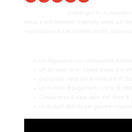
Penalty shoot out
si distingue in un mercato 
calcio e slot machine, il penalty shoot out slo
registrazione ai calcoli delle vincite, dalla s
What You Need Fir
Un dispositivo con connessione Internet
Un account su un casinò online che offr
Documenti validi per la verifica KYC (ca
Un metodo di pagamento: carta di credit
Conoscenza di base delle slot: linee di
Un budget definito per giocare respon