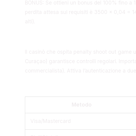
BONUS: Se ottieni un bonus del 100% fino a
perdita attesa sui requisiti è 3500 × 0,04 = 
alti).
Security
Il casinò che ospita penalty shoot out game ut
Curaçao) garantisce controlli regolari. Impor
commercialista). Attiva l’autenticazione a due
Banking & Payme
Metodo
Visa/Mastercard