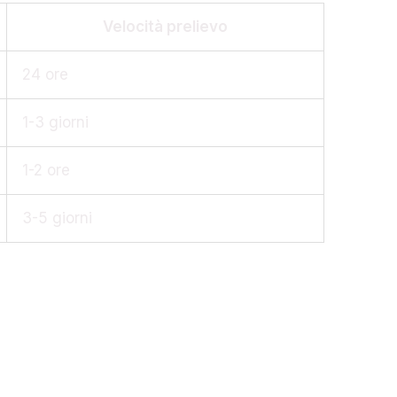
Velocità prelievo
24 ore
1-3 giorni
1-2 ore
3-5 giorni