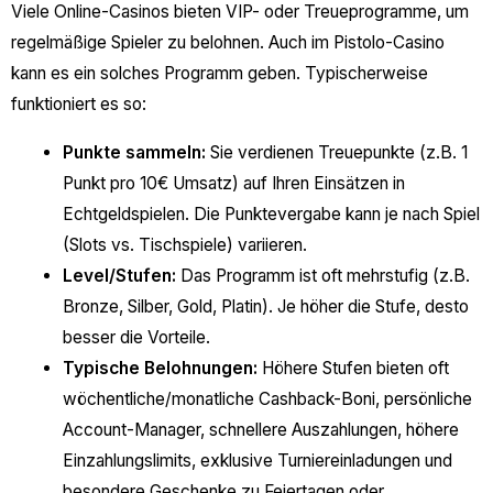
Viele Online-Casinos bieten VIP- oder Treueprogramme, um
regelmäßige Spieler zu belohnen. Auch im Pistolo-Casino
kann es ein solches Programm geben. Typischerweise
funktioniert es so:
Punkte sammeln:
Sie verdienen Treuepunkte (z.B. 1
Punkt pro 10€ Umsatz) auf Ihren Einsätzen in
Echtgeldspielen. Die Punktevergabe kann je nach Spiel
(Slots vs. Tischspiele) variieren.
Level/Stufen:
Das Programm ist oft mehrstufig (z.B.
Bronze, Silber, Gold, Platin). Je höher die Stufe, desto
besser die Vorteile.
Typische Belohnungen:
Höhere Stufen bieten oft
wöchentliche/monatliche Cashback-Boni, persönliche
Account-Manager, schnellere Auszahlungen, höhere
Einzahlungslimits, exklusive Turniereinladungen und
besondere Geschenke zu Feiertagen oder