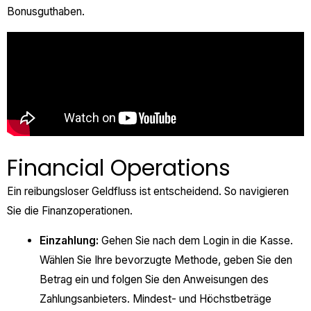
Bonusguthaben.
Financial Operations
Ein reibungsloser Geldfluss ist entscheidend. So navigieren
Sie die Finanzoperationen.
Einzahlung:
Gehen Sie nach dem Login in die Kasse.
Wählen Sie Ihre bevorzugte Methode, geben Sie den
Betrag ein und folgen Sie den Anweisungen des
Zahlungsanbieters. Mindest- und Höchstbeträge