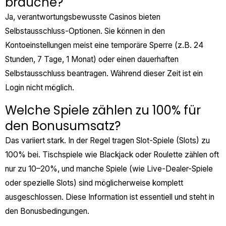
brauche?
Ja, verantwortungsbewusste Casinos bieten
Selbstausschluss-Optionen. Sie können in den
Kontoeinstellungen meist eine temporäre Sperre (z.B. 24
Stunden, 7 Tage, 1 Monat) oder einen dauerhaften
Selbstausschluss beantragen. Während dieser Zeit ist ein
Login nicht möglich.
Welche Spiele zählen zu 100% für
den Bonusumsatz?
Das variiert stark. In der Regel tragen Slot-Spiele (Slots) zu
100% bei. Tischspiele wie Blackjack oder Roulette zählen oft
nur zu 10–20%, und manche Spiele (wie Live-Dealer-Spiele
oder spezielle Slots) sind möglicherweise komplett
ausgeschlossen. Diese Information ist essentiell und steht in
den Bonusbedingungen.