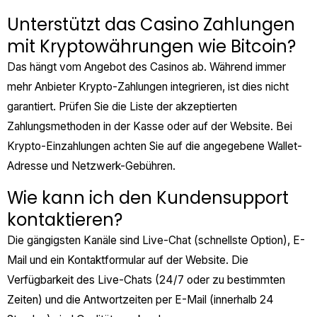
Unterstützt das Casino Zahlungen
mit Kryptowährungen wie Bitcoin?
Das hängt vom Angebot des Casinos ab. Während immer
mehr Anbieter Krypto-Zahlungen integrieren, ist dies nicht
garantiert. Prüfen Sie die Liste der akzeptierten
Zahlungsmethoden in der Kasse oder auf der Website. Bei
Krypto-Einzahlungen achten Sie auf die angegebene Wallet-
Adresse und Netzwerk-Gebühren.
Wie kann ich den Kundensupport
kontaktieren?
Die gängigsten Kanäle sind Live-Chat (schnellste Option), E-
Mail und ein Kontaktformular auf der Website. Die
Verfügbarkeit des Live-Chats (24/7 oder zu bestimmten
Zeiten) und die Antwortzeiten per E-Mail (innerhalb 24