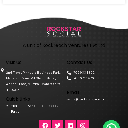
A unit of Rockreach Ventures Pvt Ltd
Visit Us
Contact Us
2nd Floor, Pinnacle Business Park,
7999334392
Mahakali Caves Rd,Shanti Nagar,
7000743870
Andheri East, Mumbai, Maharashtra
400093
Email:
Quick Links
sales@rockstarsocial.in
Mumbai
|
Bangalore
Nagpur
|
Raipur
F
T
L
I