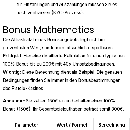
für Einzahlungen und Auszahlungen müssen Sie es
noch verifizieren (KYC-Prozess).
Bonus Mathematics
Die Attraktivität eines Bonusangebots liegt nicht im
prozentualen Wert, sondern im tatsächlich erspielbaren
Echtgeld. Hier eine detaillierte Kalkulation für einen typischen
100% Bonus bis zu 200€ mit 40x Umsatzbedingungen.
Wichtig:
Diese Berechnung dient als Beispiel. Die genauen
Bedingungen finden Sie immer in den Bonusbestimmungen
des Pistolo-Kasinos.
Annahme:
Sie zahlen 150€ ein und erhalten einen 100%
Bonus (150€). Ihr Gesamtspielguthaben beträgt somit 300€.
Parameter
Wert / Formel
Berechnung