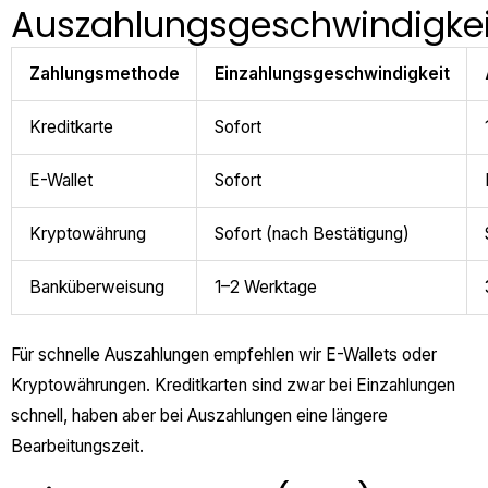
Auszahlungsgeschwindigkei
Zahlungsmethode
Einzahlungsgeschwindigkeit
Kreditkarte
Sofort
E-Wallet
Sofort
Kryptowährung
Sofort (nach Bestätigung)
Banküberweisung
1–2 Werktage
Für schnelle Auszahlungen empfehlen wir E-Wallets oder
Kryptowährungen. Kreditkarten sind zwar bei Einzahlungen
schnell, haben aber bei Auszahlungen eine längere
Bearbeitungszeit.