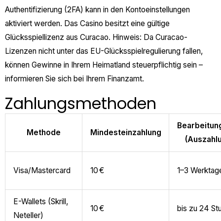
Authentifizierung (2FA) kann in den Kontoeinstellungen
aktiviert werden. Das Casino besitzt eine gültige
Glücksspiellizenz aus Curacao. Hinweis: Da Curacao-
Lizenzen nicht unter das EU-Glücksspielregulierung fallen,
können Gewinne in Ihrem Heimatland steuerpflichtig sein –
informieren Sie sich bei Ihrem Finanzamt.
Zahlungsmethoden
Bearbeitun
Methode
Mindesteinzahlung
(Auszahl
Visa/Mastercard
10 €
1–3 Werktag
E-Wallets (Skrill,
10 €
bis zu 24 St
Neteller)