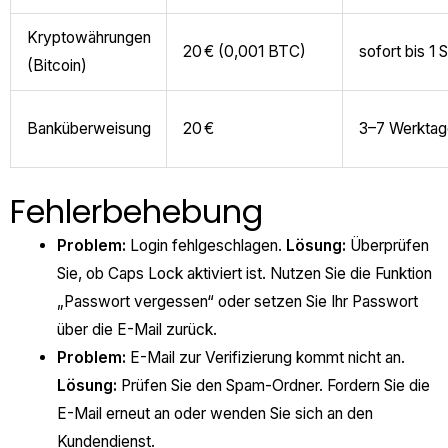
Kryptowährungen
20 € (0,001 BTC)
sofort bis 1 
(Bitcoin)
Banküberweisung
20 €
3–7 Werktag
Fehlerbehebung
Problem:
Login fehlgeschlagen.
Lösung:
Überprüfen
Sie, ob Caps Lock aktiviert ist. Nutzen Sie die Funktion
„Passwort vergessen“ oder setzen Sie Ihr Passwort
über die E-Mail zurück.
Problem:
E-Mail zur Verifizierung kommt nicht an.
Lösung:
Prüfen Sie den Spam-Ordner. Fordern Sie die
E-Mail erneut an oder wenden Sie sich an den
Kundendienst.