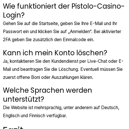
Wie funktioniert der Pistolo-Casino-
Login?
Gehen Sie auf die Startseite, geben Sie Ihre E-Mail und Ihr
Passwort ein und klicken Sie auf „Anmelden“. Bei aktivierter
2FA geben Sie zusätzlich den Einmalcode ein.
Kann ich mein Konto löschen?
Ja, kontaktieren Sie den Kundendienst per Live-Chat oder E-
Mail und beantragen Sie die Löschung. Eventuell müssen Sie
zuerst offene Boni oder Auszahlungen klären.
Welche Sprachen werden
unterstützt?
Die Website ist mehrsprachig, unter anderem auf Deutsch,
Englisch und Finnisch verfügbar.