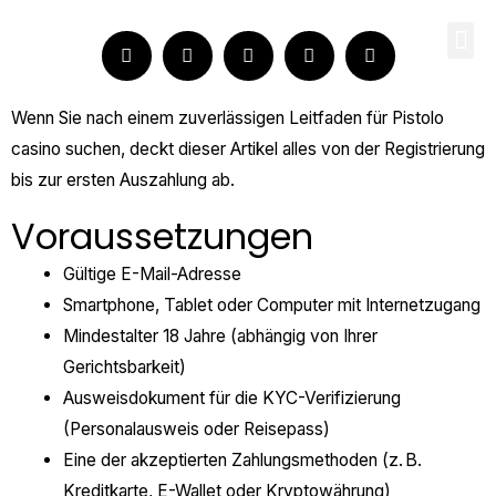
Skip
Me
to
content
Wenn Sie nach einem zuverlässigen Leitfaden für
Pistolo
casino
suchen, deckt dieser Artikel alles von der Registrierung
bis zur ersten Auszahlung ab.
Voraussetzungen
Gültige E-Mail-Adresse
Smartphone, Tablet oder Computer mit Internetzugang
Mindestalter 18 Jahre (abhängig von Ihrer
Gerichtsbarkeit)
Ausweisdokument für die KYC-Verifizierung
(Personalausweis oder Reisepass)
Eine der akzeptierten Zahlungsmethoden (z. B.
Kreditkarte, E-Wallet oder Kryptowährung)