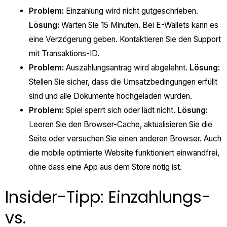
Problem:
Einzahlung wird nicht gutgeschrieben.
Lösung:
Warten Sie 15 Minuten. Bei E-Wallets kann es
eine Verzögerung geben. Kontaktieren Sie den Support
mit Transaktions-ID.
Problem:
Auszahlungsantrag wird abgelehnt.
Lösung:
Stellen Sie sicher, dass die Umsatzbedingungen erfüllt
sind und alle Dokumente hochgeladen wurden.
Problem:
Spiel sperrt sich oder lädt nicht.
Lösung:
Leeren Sie den Browser-Cache, aktualisieren Sie die
Seite oder versuchen Sie einen anderen Browser. Auch
die mobile optimierte Website funktioniert einwandfrei,
ohne dass eine App aus dem Store nötig ist.
Insider-Tipp: Einzahlungs-
vs.