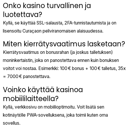
Onko kasino turvallinen ja
luotettava?
Kyllä, se käyttää SSL-salausta, 2FA-tunnistautumista ja on
lisensoitu Curaçaon peliviranomaisen alaisuudessa.
Miten kierrätysvaatimus lasketaan?
Kierrätysvaatimus on bonusrahan (ja joskus talletuksen)
moninkertaistin, joka on panostettava ennen kuin bonuksen
voitot voi nostaa. Esimerkki: 100 € bonus + 100 € talletus, 35x
= 7000 € panostettava.
Voinko käyttää kasinoa
mobiililaitteella?
Kyllä, verkkosivu on mobiilioptimoitu. Voit lisätä sen
kotinäytölle PWA-sovelluksena, joka toimii kuten oma
sovellus.