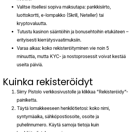
Valitse itsellesi sopiva maksutapa: pankkisiirto,
luottokortti, e-lompakko (Skrill, Neteller) tai
kryptovaluutta.
Tutustu kasinon sääntöihin ja bonusehtoihin etukäteen –
erityisesti kierrätysvaatimuksiin.
Varaa aikaa: koko rekisteröityminen vie noin 5
minuuttia, mutta KYC- ja nostoprosessit voivat kestää
useita päiviä.
Kuinka rekisteröidyt
Siirry
Pistolo
verkkosivustolle ja klikkaa ”Rekisteröidy”-
painiketta.
Täytä lomakkeeseen henkilötietosi: koko nimi,
syntymäaika, sähköpostiosoite, osoite ja
puhelinnumero. Käytä samoja tietoja kuin