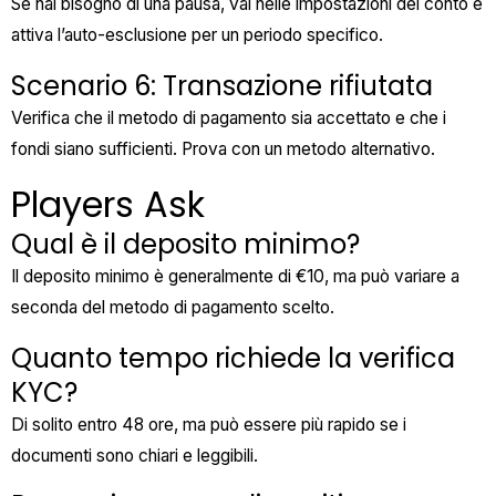
Se hai bisogno di una pausa, vai nelle impostazioni del conto e
attiva l’auto-esclusione per un periodo specifico.
Scenario 6: Transazione rifiutata
Verifica che il metodo di pagamento sia accettato e che i
fondi siano sufficienti. Prova con un metodo alternativo.
Players Ask
Qual è il deposito minimo?
Il deposito minimo è generalmente di €10, ma può variare a
seconda del metodo di pagamento scelto.
Quanto tempo richiede la verifica
KYC?
Di solito entro 48 ore, ma può essere più rapido se i
documenti sono chiari e leggibili.