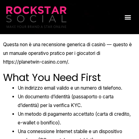
Skip
to
Me
content
Questa non è una recensione generica di casinò — questo è
un manuale operativo pratico per i giocatori di
https://planetwin-casino.com/
.
What You Need First
Un indirizzo email valido e un numero di telefono.
Un documento d’identità (passaporto o carta
d’identità) per la verifica KYC.
Un metodo di pagamento accettato (carta di credito,
e-wallet o bonifico).
Una connessione Internet stabile e un dispositivo