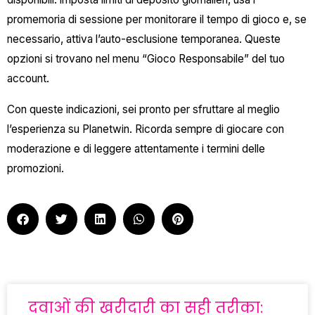
promemoria di sessione per monitorare il tempo di gioco e, se
necessario, attiva l’auto-esclusione temporanea. Queste
opzioni si trovano nel menu “Gioco Responsabile” del tuo
account.
Con queste indicazioni, sei pronto per sfruttare al meglio
l’esperienza su Planetwin. Ricorda sempre di giocare con
moderazione e di leggere attentamente i termini delle
promozioni.
दवाओं की खरीदारी का सही तरीका: