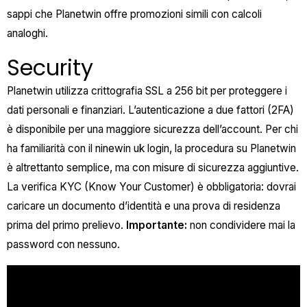
sappi che Planetwin offre promozioni simili con calcoli
analoghi.
Security
Planetwin utilizza crittografia SSL a 256 bit per proteggere i
dati personali e finanziari. L’autenticazione a due fattori (2FA)
è disponibile per una maggiore sicurezza dell’account. Per chi
ha familiarità con il ninewin uk login, la procedura su Planetwin
è altrettanto semplice, ma con misure di sicurezza aggiuntive.
La verifica KYC (Know Your Customer) è obbligatoria: dovrai
caricare un documento d’identità e una prova di residenza
prima del primo prelievo.
Importante:
non condividere mai la
password con nessuno.