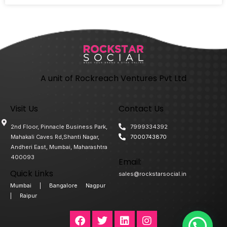
A unit of Rockreach Ventures Pvt Ltd
Visit Us
Contact Us
2nd Floor, Pinnacle Business Park,
7999334392
Mahakali Caves Rd,Shanti Nagar,
7000743870
Andheri East, Mumbai, Maharashtra
400093
Email:
Quick Links
sales@rockstarsocial.in
Mumbai
|
Bangalore
Nagpur
|
Raipur
F
T
L
I
a
w
i
n