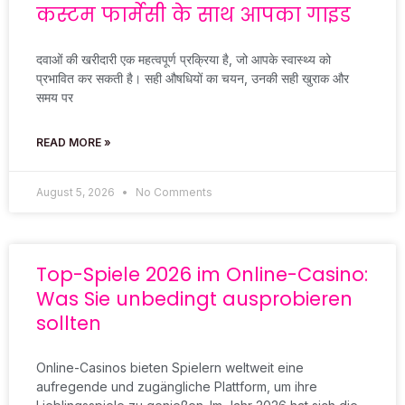
कस्टम फार्मेसी के साथ आपका गाइड
दवाओं की खरीदारी एक महत्वपूर्ण प्रक्रिया है, जो आपके स्वास्थ्य को
प्रभावित कर सकती है। सही औषधियों का चयन, उनकी सही खुराक और
समय पर
READ MORE »
August 5, 2026
No Comments
Top-Spiele 2026 im Online-Casino:
Was Sie unbedingt ausprobieren
sollten
Online-Casinos bieten Spielern weltweit eine
aufregende und zugängliche Plattform, um ihre