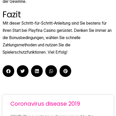
der Gewinne.
Fazit
Mit dieser Schritt-für-Schritt-Anleitung sind Sie bestens für
Ihren Start bei Playfina Casino gerüstet. Denken Sie immer an
die Bonusbedingungen, wählen Sie schnelle
Zahlungsmethoden und nutzen Sie die
Spielerschutzfunktionen. Viel Erfolg!
Coronavirus disease 2019