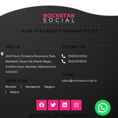
A unit of Rockreach Ventures Pvt Ltd
Visit Us
Contact Us
2nd Floor, Pinnacle Business Park,
7999334392
Mahakali Caves Rd,Shanti Nagar,
7000743870
Andheri East, Mumbai, Maharashtra
400093
Email:
Quick Links
sales@rockstarsocial.in
Mumbai
|
Bangalore
Nagpur
|
Raipur
F
T
L
I
a
w
i
n
c
i
n
s
@2022 Copyright Rockstarsocial
e
t
k
t