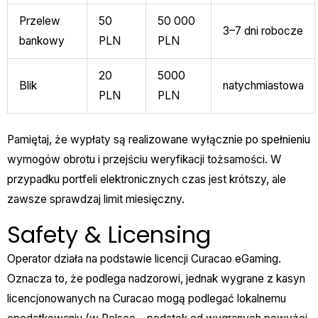
Przelew
50
50 000
3–7 dni robocze
bankowy
PLN
PLN
20
5000
Blik
natychmiastowa
PLN
PLN
Pamiętaj, że wypłaty są realizowane wyłącznie po spełnieniu
wymogów obrotu i przejściu weryfikacji tożsamości. W
przypadku portfeli elektronicznych czas jest krótszy, ale
zawsze sprawdzaj limit miesięczny.
Safety & Licensing
Operator działa na podstawie licencji Curacao eGaming.
Oznacza to, że podlega nadzorowi, jednak wygrane z kasyn
licencjonowanych na Curacao mogą podlegać lokalnemu