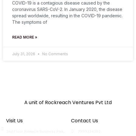
COVID-19 is a contagious disease caused by the
coronavirus SARS-CoV-2. In January 2020, the disease
spread worldwide, resulting in the COVID-19 pandemic.
The symptoms of
READ MORE »
July 31, 2026
No Comments
A unit of Rockreach Ventures Pvt Ltd
Visit Us
Contact Us
2nd Floor, Pinnacle Business Park,
7999334392