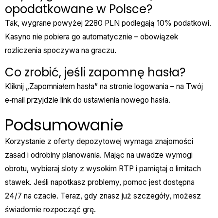
opodatkowane w Polsce?
Tak, wygrane powyżej 2280 PLN podlegają 10% podatkowi.
Kasyno nie pobiera go automatycznie – obowiązek
rozliczenia spoczywa na graczu.
Co zrobić, jeśli zapomnę hasła?
Kliknij „Zapomniałem hasła” na stronie logowania – na Twój
e‑mail przyjdzie link do ustawienia nowego hasła.
Podsumowanie
Korzystanie z oferty depozytowej wymaga znajomości
zasad i odrobiny planowania. Mając na uwadze wymogi
obrotu, wybieraj sloty z wysokim RTP i pamiętaj o limitach
stawek. Jeśli napotkasz problemy, pomoc jest dostępna
24/7 na czacie. Teraz, gdy znasz już szczegóły, możesz
świadomie rozpocząć grę.