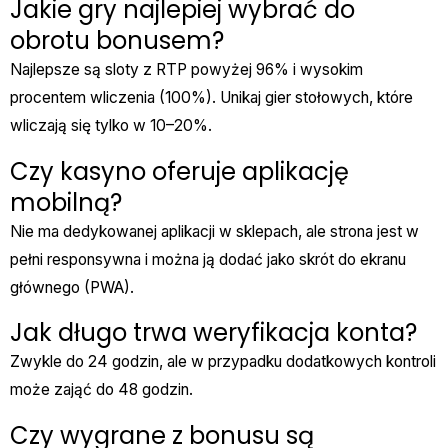
Jakie gry najlepiej wybrać do
obrotu bonusem?
Najlepsze są sloty z RTP powyżej 96% i wysokim
procentem wliczenia (100%). Unikaj gier stołowych, które
wliczają się tylko w 10–20%.
Czy kasyno oferuje aplikację
mobilną?
Nie ma dedykowanej aplikacji w sklepach, ale strona jest w
pełni responsywna i można ją dodać jako skrót do ekranu
głównego (PWA).
Jak długo trwa weryfikacja konta?
Zwykle do 24 godzin, ale w przypadku dodatkowych kontroli
może zająć do 48 godzin.
Czy wygrane z bonusu są