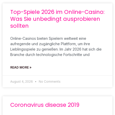
Top-Spiele 2026 im Online-Casino:
Was Sie unbedingt ausprobieren
sollten
Online-Casinos bieten Spielern weltweit eine
aufregende und zugängliche Plattform, um ihre
Lieblingsspiele zu genießen. Im Jahr 2026 hat sich die
Branche durch technologische Fortschritte und
READ MORE »
August 4, 2026
No Comments
Coronavirus disease 2019