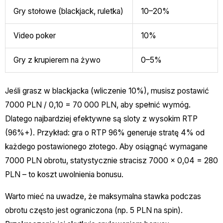
Gry stołowe (blackjack, ruletka)
10–20%
Video poker
10%
Gry z krupierem na żywo
0–5%
Jeśli grasz w blackjacka (wliczenie 10%), musisz postawić
7000 PLN / 0,10 = 70 000 PLN, aby spełnić wymóg.
Dlatego najbardziej efektywne są sloty z wysokim RTP
(96%+). Przykład: gra o RTP 96% generuje stratę 4% od
każdego postawionego złotego. Aby osiągnąć wymagane
7000 PLN obrotu, statystycznie stracisz 7000 × 0,04 = 280
PLN – to koszt uwolnienia bonusu.
Warto mieć na uwadze, że maksymalna stawka podczas
obrotu często jest ograniczona (np. 5 PLN na spin).