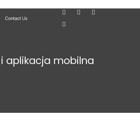
F
I
T
L
a
n
w
i
Contact Us
c
s
i
n
e
t
t
k
b
a
t
e
o
g
e
d
o
r
r
i
k
a
n
m
i aplikacja mobilna