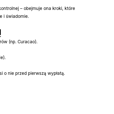
ontrolnej – obejmuje ona kroki, które
e i świadomie.
ą
rów (np. Curacao).
e).
i o nie przed pierwszą wypłatą.