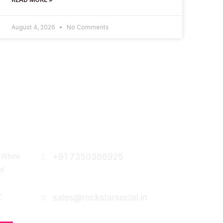
August 4, 2026
No Comments
Contact Us
 White
+91 7350386925
ad
Email:
,
sales@rockstarsocial.in