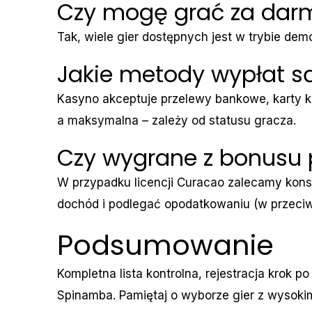
Czy mogę grać za dar
Tak, wiele gier dostępnych jest w trybie de
Jakie metody wypłat s
Kasyno akceptuje przelewy bankowe, karty kr
a maksymalna – zależy od statusu gracza.
Czy wygrane z bonusu
W przypadku licencji Curacao zalecamy kon
dochód i podlegać opodatkowaniu (w przeciw
Podsumowanie
Kompletna lista kontrolna, rejestracja krok
Spinamba. Pamiętaj o wyborze gier z wysokim 