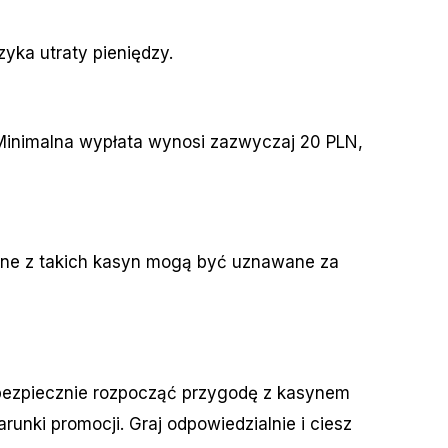
yka utraty pieniędzy.
. Minimalna wypłata wynosi zazwyczaj 20 PLN,
ane z takich kasyn mogą być uznawane za
i bezpiecznie rozpocząć przygodę z kasynem
unki promocji. Graj odpowiedzialnie i ciesz