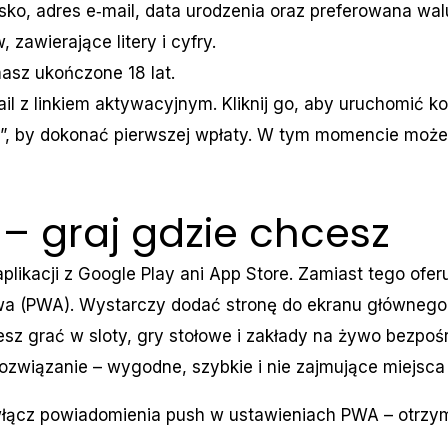
sko, adres e‑mail, data urodzenia oraz preferowana wal
zawierające litery i cyfry.
masz ukończone 18 lat.
l z linkiem aktywacyjnym. Kliknij go, aby uruchomić ko
zyt”, by dokonać pierwszej wpłaty. W tym momencie mo
 – graj gdzie chcesz
ikacji z Google Play ani App Store. Zamiast tego ofer
wa (PWA). Wystarczy dodać stronę do ekranu głównego s
sz grać w sloty, gry stołowe i zakłady na żywo bezpośre
rozwiązanie – wygodne, szybkie i nie zajmujące miejsca
włącz powiadomienia push w ustawieniach PWA – otrzy