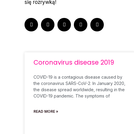
się rozrywką!
Coronavirus disease 2019
COVID-19 is a contagious disease caused by
the coronavirus SARS-CoV-2. In January 2020,
the disease spread worldwide, resulting in the
COVID-19 pandemic. The symptoms of
READ MORE »