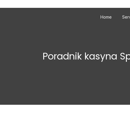
Skip
to
Home
Ser
content
Poradnik kasyna Sp