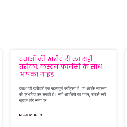
दवाओं की खरीदारी का सही
तरीका: कस्टम फार्मेसी के साथ
आपका गाइड
दवाओं की खरीदारी एक महत्वपूर्ण प्रक्रिया है, जो आपके स्वास्थ्य
को प्रभावित कर सकती है। सही औषधियों का चयन, उनकी सही
खुराक और समय पर
READ MORE »