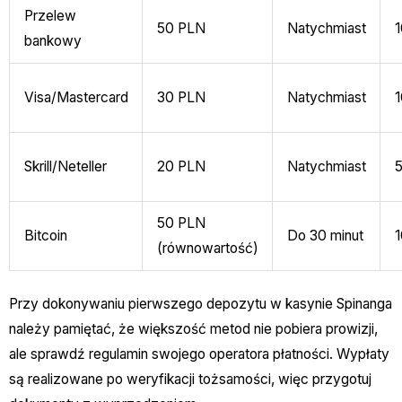
Przelew
50 PLN
Natychmiast
bankowy
Visa/Mastercard
30 PLN
Natychmiast
Skrill/Neteller
20 PLN
Natychmiast
50 PLN
Bitcoin
Do 30 minut
(równowartość)
Przy dokonywaniu pierwszego depozytu w kasynie Spinanga
należy pamiętać, że większość metod nie pobiera prowizji,
ale sprawdź regulamin swojego operatora płatności. Wypłaty
są realizowane po weryfikacji tożsamości, więc przygotuj