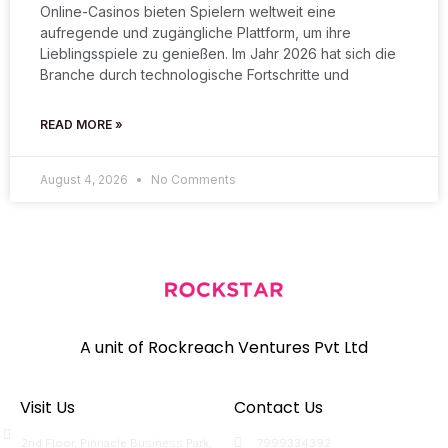
Online-Casinos bieten Spielern weltweit eine
aufregende und zugängliche Plattform, um ihre
Lieblingsspiele zu genießen. Im Jahr 2026 hat sich die
Branche durch technologische Fortschritte und
READ MORE »
August 4, 2026
No Comments
A unit of Rockreach Ventures Pvt Ltd
Visit Us
Contact Us
2nd Floor, Pinnacle Business Park,
7999334392