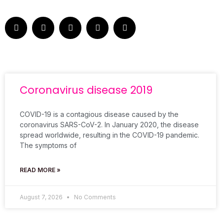
Coronavirus disease 2019
COVID-19 is a contagious disease caused by the
coronavirus SARS-CoV-2. In January 2020, the disease
spread worldwide, resulting in the COVID-19 pandemic.
The symptoms of
READ MORE »
August 7, 2026
No Comments