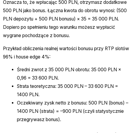
Oznacza to, że wpłacając 500 PLN, otrzymasz dodatkowe
500 PLN jako bonus. Łączna kwota do obrotu wynosi: (500
PLN depozytu + 500 PLN bonusu) × 35 = 35 000 PLN.
Dopiero po spełnieniu tego warunku możesz wypłacić
wygrane pochodzące z bonusu.
Przykład obliczenia realnej wartości bonusu przy RTP slotów
96% i house edge 4%:
Średni zwrot z 35 000 PLN obrotu: 35 000 PLN ×
0,96 = 33 600 PLN.
Strata teoretyczna: 35 000 PLN – 33 600 PLN =
1400 PLN.
Oczekiwany zysk netto z bonusu: 500 PLN (bonus) –
1400 PLN (strata) = –900 PLN (czyli statystycznie
przegrywasz bonus).