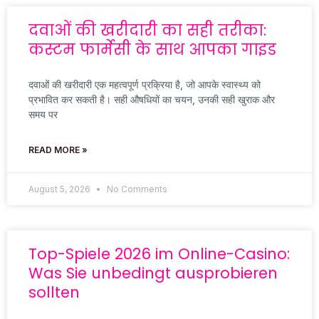
दवाओं की खरीदारी का सही तरीका:
कस्टम फार्मेसी के साथ आपका गाइड
दवाओं की खरीदारी एक महत्वपूर्ण प्रक्रिया है, जो आपके स्वास्थ्य को
प्रभावित कर सकती है। सही औषधियों का चयन, उनकी सही खुराक और
समय पर
READ MORE »
August 5, 2026
No Comments
Top-Spiele 2026 im Online-Casino:
Was Sie unbedingt ausprobieren
sollten