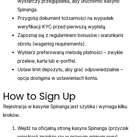
wystarczy przeglądarka, aby uruchomić kasyno
Spinanga.
Przygotuj dokument tożsamości na wypadek
weryfikacji KYC przed pierwszą wypłatą.
Zapoznaj się z regulaminem bonusów i warunkami
obrotu (wagering requirements).
Wybierz preferowaną metodę płatności – zwykle
przelew, karta lub e-portfel.
Ustaw limit depozytu, aby grać odpowiedzialnie –
opcja dostępna w ustawieniach konta.
How to Sign Up
Rejestracja w kasynie Spinanga jest szybka i wymaga kilku
kroków.
Wejdź na oficjalną stronę kasyna Spinanga (przycisk
rejestracji znajduje się w prawym górnym rogu).