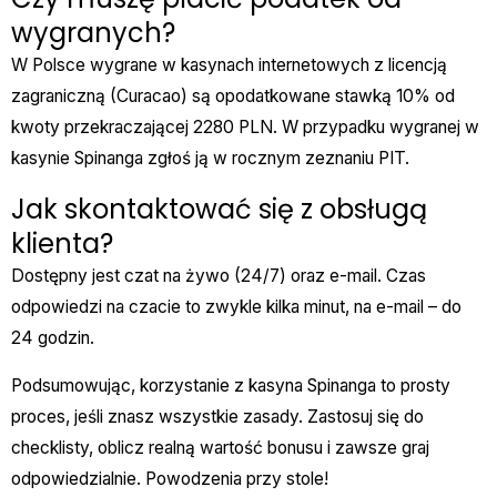
wygranych?
W Polsce wygrane w kasynach internetowych z licencją
zagraniczną (Curacao) są opodatkowane stawką 10% od
kwoty przekraczającej 2280 PLN. W przypadku wygranej w
kasynie Spinanga zgłoś ją w rocznym zeznaniu PIT.
Jak skontaktować się z obsługą
klienta?
Dostępny jest czat na żywo (24/7) oraz e-mail. Czas
odpowiedzi na czacie to zwykle kilka minut, na e-mail – do
24 godzin.
Podsumowując, korzystanie z kasyna Spinanga to prosty
proces, jeśli znasz wszystkie zasady. Zastosuj się do
checklisty, oblicz realną wartość bonusu i zawsze graj
odpowiedzialnie. Powodzenia przy stole!