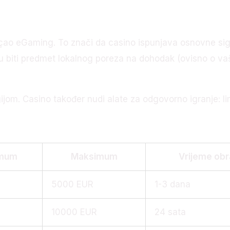
grača
çao eGaming. To znači da casino ispunjava osnovne sigu
 biti predmet lokalnog poreza na dohodak (ovisno o vaš
ijom. Casino također nudi alate za odgovorno igranje: lim
anja
imum
Maksimum
Vrijeme ob
5000 EUR
1-3 dana
10000 EUR
24 sata