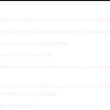
klađenje (wagering)
lađenja prije nego što sredstva postanu stvarno raspolož
100% do 100 EUR, dakle bonus od 50 EUR. Uvjet klađenja
nos depozita) × množitelj klađenja.
 100 EUR × 35 = 3500 EUR.
prije nego što bonus postane stvaran novac. Svaka okla
po 10 EUR na slotove (100% doprinos), promet = 100 EUR
m trebati više zbog gubitaka.
ljku “Promotions”.