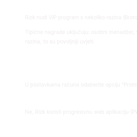
Dobro je znati: VI
Rizk nudi VIP program s nekoliko razina (Bronze
Tipične nagrade uključuju: osobni menadžer, v
razina, to su povoljniji uvjeti.
Česta pitanja
Kako mogu promijeniti 
U postavkama računa odaberite opciju “Promije
Treba li mi posebna apl
Ne, Rizk koristi progresivnu web aplikaciju (P
Koji je minimalni depoz