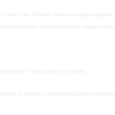
P program
, Silver, Gold, Platinum). Bodovi se skupljaju igranjem: o
eće limite isplata, ekskluzivne bonuse, besplatne okreta
lozinku?
ni lozinku” i unesite staru i novu lozinku.
ikacija za mobilno igranje?
WA) koja se pokreće iz preglednika. Dodajte je na početn
it?