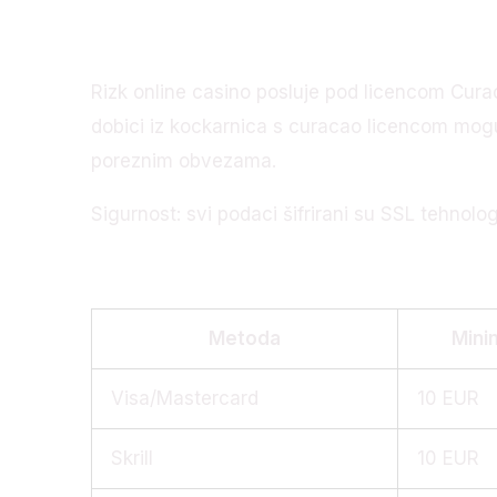
Licenca i zaštita i
Rizk online casino posluje pod licencom Cura
dobici iz kockarnica s curacao licencom mogu
poreznim obvezama.
Sigurnost: svi podaci šifrirani su SSL tehnolog
Bankarstvo i plać
Metoda
Min
Visa/Mastercard
10 EUR
Skrill
10 EUR