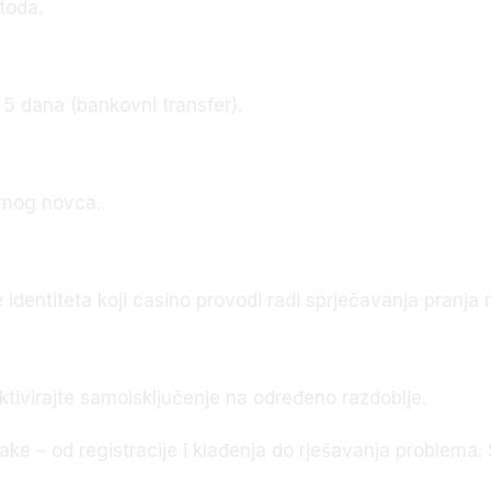
toda.
a?
 5 dana (bankovni transfer).
o?
rnog novca.
otreban?
dentiteta koji casino provodi radi sprječavanja pranja n
oj račun?
ktivirajte samoisključenje na određeno razdoblje.
ke – od registracije i klađenja do rješavanja problema. S