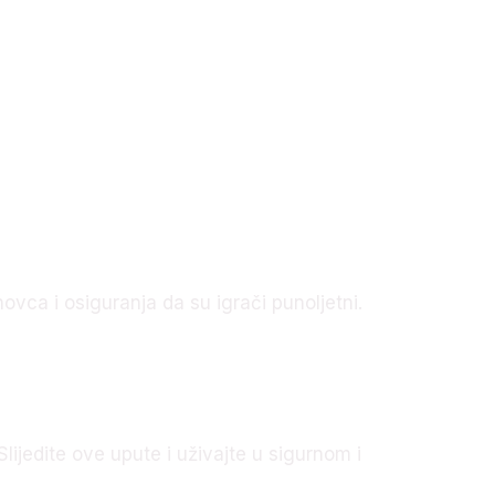
ovca i osiguranja da su igrači punoljetni.
lijedite ove upute i uživajte u sigurnom i