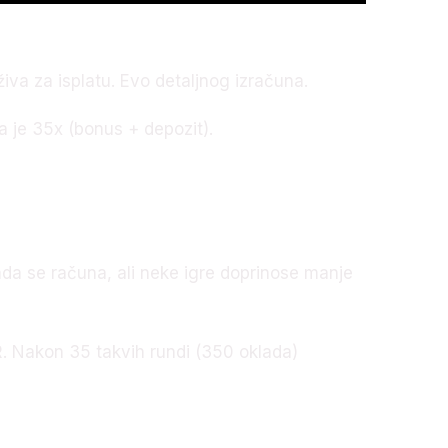
iva za isplatu. Evo detaljnog izračuna.
 je 35x (bonus + depozit).
da se računa, ali neke igre doprinose manje
. Nakon 35 takvih rundi (350 oklada)