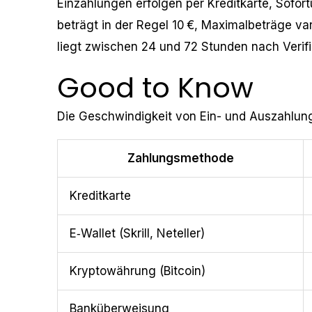
Einzahlungen erfolgen per Kreditkarte, Sofor
beträgt in der Regel 10 €, Maximalbeträge va
liegt zwischen 24 und 72 Stunden nach Verifi
Good to Know
Die Geschwindigkeit von Ein- und Auszahlunge
Zahlungsmethode
Kreditkarte
E‑Wallet (Skrill, Neteller)
Kryptowährung (Bitcoin)
Banküberweisung