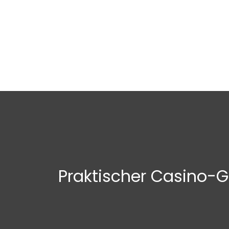
Skip
to
content
Praktischer Casino-G