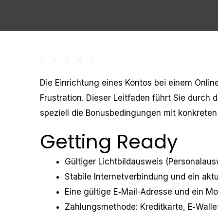
Die Einrichtung eines Kontos bei einem Onlin
Frustration. Dieser Leitfaden führt Sie durch
speziell die Bonusbedingungen mit konkrete
Getting Ready
Gültiger Lichtbildausweis (Personalausw
Stabile Internetverbindung und ein akt
Eine gültige E‑Mail-Adresse und ein Mobi
Zahlungsmethode: Kreditkarte, E‑Walle