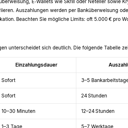
tüberweisung, E‑Wallets wie Skrill oder Neteller sowie
riieren. Auszahlungen werden per Banküberweisung oder 
kation. Beachten Sie mögliche Limits: oft 5.000 € pro W
n unterscheidet sich deutlich. Die folgende Tabelle ze
Einzahlungsdauer
Auszahl
Sofort
3–5 Bankarbeitstag
Sofort
24 Stunden
10–30 Minuten
12–24 Stunden
1–3 Tage
5–7 Werktage