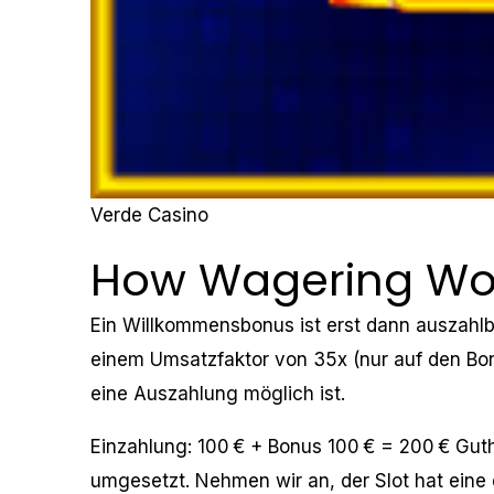
Verde Casino
How Wagering Wo
Ein Willkommensbonus ist erst dann auszahlb
einem Umsatzfaktor von 35x (nur auf den Bon
eine Auszahlung möglich ist.
Einzahlung: 100 € + Bonus 100 € = 200 € Guth
umgesetzt. Nehmen wir an, der Slot hat eine 