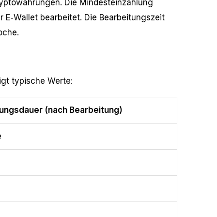
 Kryptowährungen. Die Mindesteinzahlung
E‑Wallet bearbeitet. Die Bearbeitungszeit
oche.
igt typische Werte:
ungsdauer (nach Bearbeitung)
e