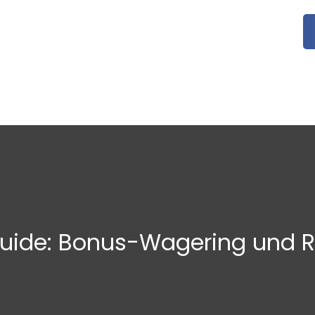
Home
Services
Our Work
Our Clients
Our Team
Careers
Contact Us
uide: Bonus-Wagering und R