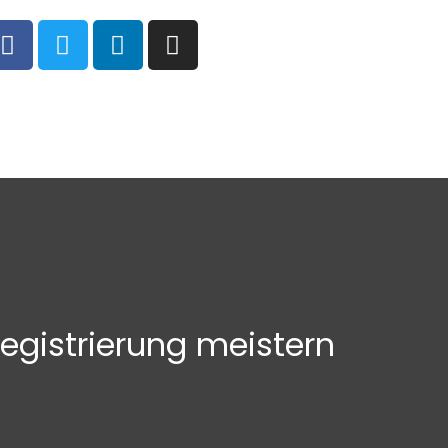
F
T
L
I
a
w
i
n
c
i
n
s
e
t
k
t
b
t
e
a
o
e
d
g
o
r
i
r
k
n
a
m
egistrierung meistern